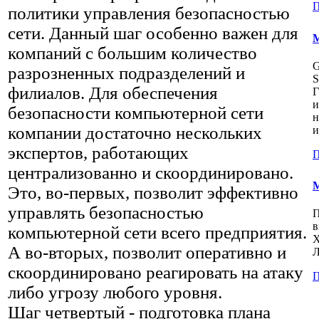
П
политики управления безопасностью
сети. Данный шаг особенно важен для
М
компаний с большим количество
разрозненных подразделений и
S
филиалов. Для обеспечения
Г
и
безопасности компьютерной сети
н
компании достаточно нескольких
и
экспертов, работающих
П
централизованно и скоординировано.
М
Это, во-первых, позволит эффективно
управлять безопасностью
П
в
компьютерной сети всего предприятия.
Х
А во-вторых, позволит оперативно и
Л
скоординировано реагировать на атаку
П
либо угрозу любого уровня.
Шаг четвертый - подготовка плана