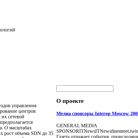
нологий
О проекте
тодов управления
ирование центров
Медиа спонсоры Interop Moscow 200
 их сетевой
 предполагается
GENERAL MEDIA
а. О масштабах
SPONSORITNewsITNewsfinestreet.ru/ma
х рост объема SDN до 35
Газета отражает события, происходящ