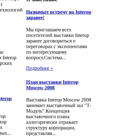
з
технологий
Назначьте встречу на Interop
заранее!
Мы приглашаем всех
посетителей выставки Interop
заранее договориться о
переговорах с экспонентами
ас
по интересующему
 Interop
вопросу.Система...
орских
Подробнее »
План выставки Interop
Moscow 2008
terop
Выставка Interop Moscow 2008
занимает выставочный зал "Т-
Модуль".Концепция
rop
выставочного плана
rop
аллегорически отражает
ых
структуру корпорации,
ых...
представляя...