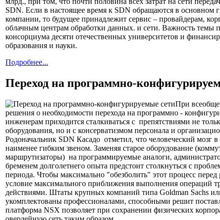
млрд., при том, что почти половина всех затрат на сети переда
SDN. Если в настоящее время к SDN обращаются в основном г
компании, то будущее принадлежит сервис – провайдерам, к
облачным центрам обработки данных. и сети. Важность темы 
консорциума десяти отечественных университетов и финанс
образования и науки.
Подробнее...
Переход на программно-конфигурируем
При всеобще
решения о необходимости перехода на программно - конфигур
инженерам приходится сталкиваться с препятствиями не тольк
оборудования, но и с консерватизмом персонала и организаци
Родоначальник SDN Касадо отметил, что человеческий мозг в I
наименее гибким звеном. Заменяя старое оборудование (комм
маршрутизаторы) на программируемые аналоги, администрат
бременем долголетнего опыта предстоит столкнуться с пробл
периода. Чтобы максимально "обезболить" этот процесс перед
условие максимального приближения выполнения операций 
действиями. Штаты крупных компаний типа Goldman Sachs или
укомплектованы профессионалами, способными решит поставл
платформа NSX позволяет при сохранении физических корпор
оверлейную сеть таким образом,