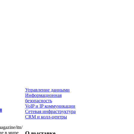
Управление данными
Информационная
безопасность
VoIP и IP коммуникации
8
Сетевая инфраструктура
CRM и колл-центры
gazine/itn/
О выставке
ие в мире