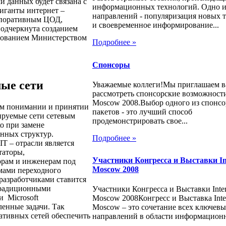
чи данных будет связана с
информационных технологий. Одно и
иганты интернет –
направлений - популяризация новых 
орпоративным ЦОД,
и своевременное информирование...
подчеркнута созданием
ированием Министерством
Подробнее »
Спонсоры
ые сети
Уважаемые коллеги!Мы приглашаем в
рассмотреть спонсорские возможности
Moscow 2008.Выбор одного из спонс
м понимании и принятии
пакетов - это лучший способ
ируемые сети сетевым
продемонстрировать свое...
о при замене
онных структур.
Подробнее »
T – отрасли является
утаторы,
Участники Конгресса и Выставки In
орам и инженерам под
Moscow 2008
емами переходного
 разработчиками ставится
традиционными
Участники Конгресса и Выставки Inte
 Microsoft
Moscow 2008Конгресс и Выставка Inte
енные задачи. Так
Moscow – это сочетание всех ключев
ативных сетей обеспечить
направлений в области информационн