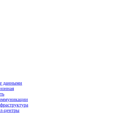
е данными
ионная
ть
 коммуникации
нфраструктура
л-центры