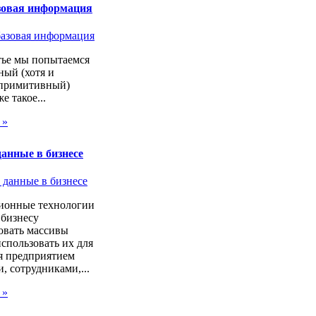
зовая информация
тье мы попытаемся
ный (хотя и
 примитивный)
же такое...
 »
анные в бизнесе
онные технологии
 бизнесу
овать массивы
спользовать их для
я предприятием
, сотрудниками,...
 »