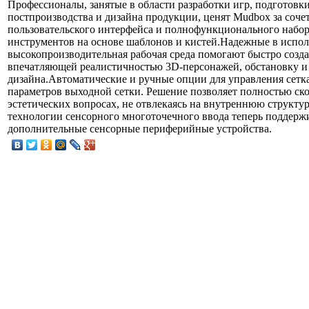
Профессионалы, занятые в области разработки игр, подготовк
постпроизводства и дизайна продукции, ценят Mudbox за соч
пользовательского интерфейса и полнофункционального набор
инструментов на основе шаблонов и кистей.Надежные в испо
высокопроизводительная рабочая среда помогают быстро созд
впечатляющей реалистичностью 3D-персонажей, обстановку и
дизайна.Автоматические и ручные опции для управления сетк
параметров выходной сетки. Решение позволяет полностью ск
эстетических вопросах, не отвлекаясь на внутреннюю структу
технологии сенсорного многоточечного ввода теперь поддерж
дополнительные сенсорные периферийные устройства.