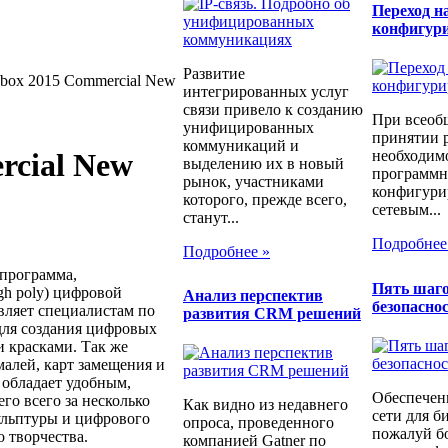
Переход н
конфигур
Развитие
box 2015 Commercial New
интегрированных услуг
связи привело к созданию
При всеоб
унифицированных
принятии 
коммуникаций и
необходимо
rcial New
выделению их в новый
программн
рынок, участниками
конфигури
которого, прежде всего,
сетевым...
станут...
Подробнее
Подробнее »
программа,
Пять шаго
gh poly) цифровой
Анализ перспектив
безопаснос
вляет специалистам по
развития CRM решений
для создания цифровых
и красками. Так же
малей, карт замещения и
 обладает удобным,
Обеспечен
го всего за несколько
Как видно из недавнего
сети для б
ульптуры и цифрового
опроса, проведенного
пожалуй бо
 творчества.
компанией Gatner по