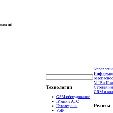
нологий
Управлени
Информац
безопаснос
VoIP и IP
Технологии
Сетевая и
CRM и кол
GSM оборудование
IP мини АТС
Релизы
IP телефоны
VoIP