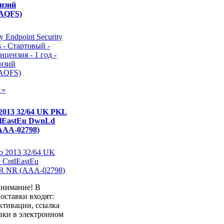
ензий
AQFS)
 »
 2013 32/64 UK PKL
tlEastEu DwnLd
AAA-02798)
внимание! В
оставки входят:
ктивации, ссылка
вки в электронном