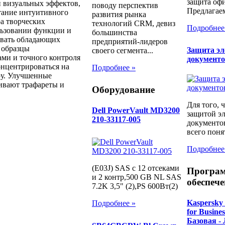
защита офи
и визуальных эффектов,
поводу перспектив
Предлагаем
етание интуитивного
развития рынка
а творческих
технологий CRM, девиз
Подробнее
льзовании функции и
большинства
авать обладающих
предприятий-лидеров
 образцы
Защита э
своего сегмента...
ами и точного контроля
документ
онцентрироваться на
Подробнее »
ру. Улучшенные
ивают трафареты и
Оборудование
Для того, 
Dell PowerVault MD3200
защитой э
210-33117-005
документо
всего понят
Подробнее
(E03J) SAS с 12 отсеками
Програ
и 2 контр,500 GB NL SAS
обеспече
7.2K 3,5" (2),PS 600Вт(2)
Kaspersky 
Подробнее »
for Busine
Базовая - 