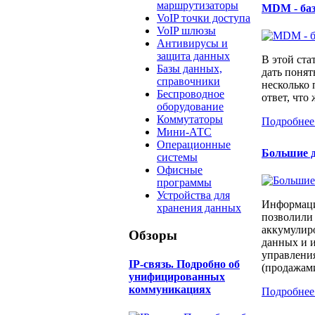
маршрутизаторы
MDM - ба
VoIP точки доступа
VoIP шлюзы
Антивирусы и
защита данных
В этой ста
Базы данных,
дать понят
справочники
несколько
Беспроводное
ответ, что 
оборудование
Коммутаторы
Подробнее
Мини-АТС
Операционные
Большие д
системы
Офисные
программы
Устройства для
Информаци
хранения данных
позволили
аккумулир
Обзоры
данных и и
управлени
IP-связь. Подробно об
(продажами
унифицированных
коммуникациях
Подробнее