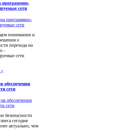
а программно-
ируемые сети
щем понимании и
решения о
сти перехода на
о -
руемые сети
 »
в обеспечения
ти сети
ие безопасности
изнеса сегодня
лее актуально, чем