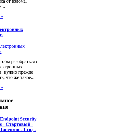
са от взлома.
...
 »
лектронных
ов
чтобы разобраться с
лектронных
в, нужно прежде
ь, что же такое...
 »
ммное
ние
Endpoint Security
ss - Стартовый -
Лицензия - 1 год -