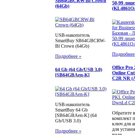
SB64GBCRW-Bl Crown
50-99 лиц
(64Gb)
(KL4861O
USB-накопитель
SmartBuy SB64GBCRW-
Bl Crown (64Gb)
Подробнее
Подробнее »
Office Pro
64 Gb (64 Gb/USB 3.0)
Online Cn
[SB64GBAen-K]
C2R NR (
USB-накопитель
SmartBuy 64 Gb
Обратите 
[SB64GBAen-K] (64
комплект п
Gb/USB 3.0)
ключ для а
для устано
Подробнее »
виде...