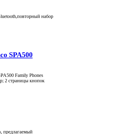
luetooth,повторный набор
isco SPA500
 SPA500 Family Phones
р; 2 страницы кнопок
в, предлагаемый