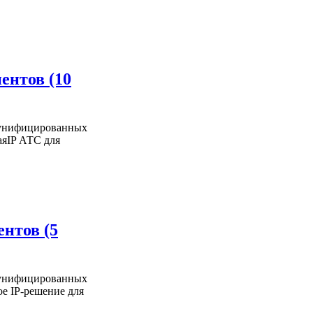
ентов (10
и унифицированных
аяIP АТС для
ентов (5
и унифицированных
ое IP-решение для