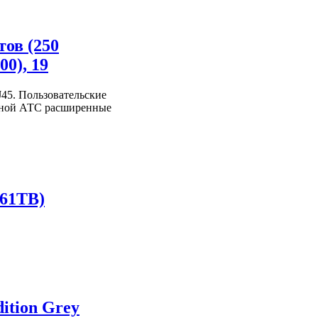
тов (250
0), 19
J45. Пользовательские
тной АТС расширенные
061TB)
dition Grey