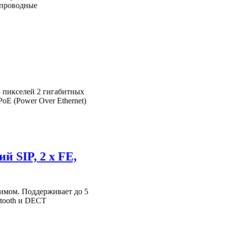
спроводные
 пикселей 2 гигабитных
oE (Power Over Ethernet)
й SIP, 2 x FE,
имом. Поддерживает до 5
etooth и DECT