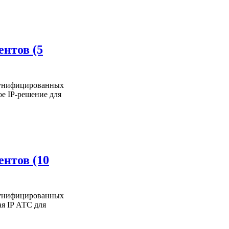
ентов (5
и унифицированных
ое IP-решение для
ентов (10
и унифицированных
ая IP АТС для