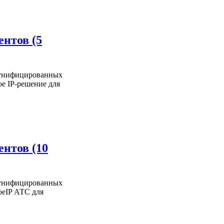
ентов (5
и унифицированных
ое IP-решение для
ентов (10
и унифицированных
оеIP АТС для