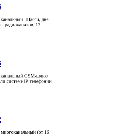
6
8 канальный Шасси, две
ты радиоканалов, 12
6
6 канальный GSM-шлюз
ли системе IP-телефонии
2
многоканальный (от 16