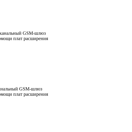
 канальный GSM-шлюз
омощи плат расширения
канальный GSM-шлюз
омощи плат расширения