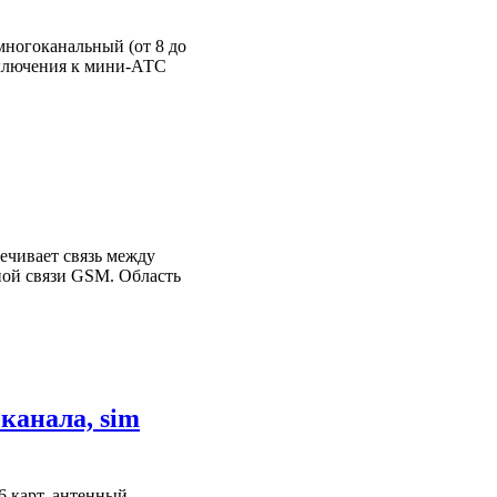
ногоканальный (от 8 до
ключения к мини-АТС
ечивает связь между
ой связи GSM. Область
канала, sim
6 карт, антенный