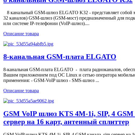
8 канальный GSM-шлюз ELGATO K32 - представляет собой м
32 каналов) GSM-шлюз (GSM-мост) предназначенный для под
или системе IP-телефонии (VoIP-шлюз)....
Описание товара
8-канальная GSM-плата ELGATO
8-канальная GSM-плата ELGATO - плата радиоканалов, обесп
Вашим приложением под OC Linux и сетью оператора мобильн
применения: - GSM-VoIP шлюз - SMS-шлюз ...
Описание товара
GSM VoIP шлюз KTS 4M-1i, SIP, 4 GSM 
сервер на 16 карт, антенный сплиттер
GSM VoIP шлюз KTS 4M-1i, SIP, 4 GSM канала, sim сервер на 1