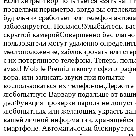
Если хитрый вор попытается взять ваш т
пределами периметра, когда вы отвлеклис
будильник сработает или телефон автом
заблокируется. Попался!Улыбайтесь, ва
скрытой камеройСовершенно бесплатно
пользователи могут удаленно определит
местоположение, заблокировать или сте
с их потерянного телефона. Теперь, поль
avast! Mobile Premium могут сфотограф
вора, или записать звуки при попытке
воспользоваться их телефоном.Держите
любопытную Варвару подальше от ваш
делФункция проверки пароля не допуст
любопытных или желающих украсть дан
вашей личной информации, хранящейся 
смартфоне. Автоматически блокируется 