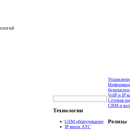
нологий
Управлени
Информац
безопаснос
VoIP и IP
Сетевая и
CRM и кол
Технологии
Релизы
GSM оборудование
IP мини АТС