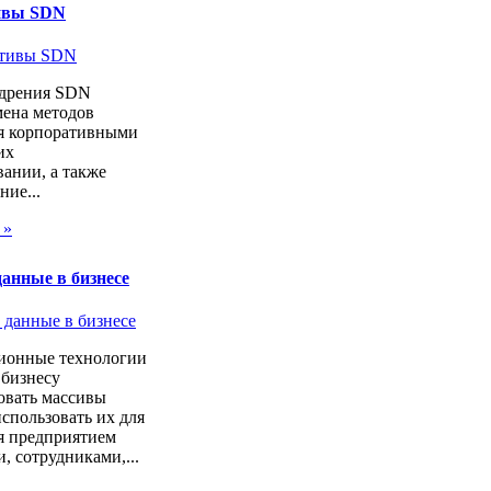
ивы SDN
дрения SDN
мена методов
я корпоративными
их
ании, а также
ие...
 »
анные в бизнесе
онные технологии
 бизнесу
овать массивы
спользовать их для
я предприятием
, сотрудниками,...