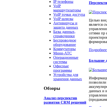
IP телефоны
Перспект
VoIP
маршрутизаторы
VoIP точки доступа
VoIP шлюзы
Целью вне
Антивирусы и
является с
защита данных
управлени
Базы данных,
сетями пр 
справочники
проектиров
Беспроводное
формирован
оборудование
Коммутаторы
Подробнее
Мини-АТС
Операционные
Большие д
системы
Офисные
программы
Устройства для
Информаци
хранения данных
позволили
аккумулир
Обзоры
данных и и
управлени
Анализ перспектив
(продажами
развития CRM решений