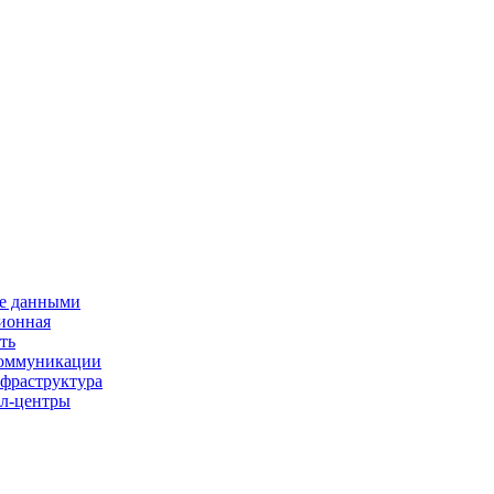
е данными
ионная
ть
 коммуникации
нфраструктура
л-центры