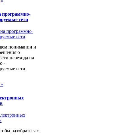
 »
а программно-
ируемые сети
щем понимании и
решения о
сти перехода на
о -
руемые сети
 »
лектронных
ов
чтобы разобраться с