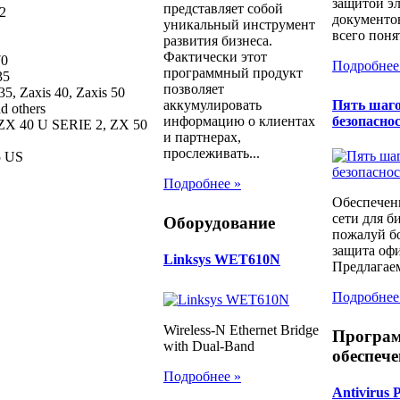
защитой э
представляет собой
2
документо
уникальный инструмент
всего понят
развития бизнеса.
Фактически этот
70
Подробнее
программный продукт
35
позволяет
5, Zaxis 40, Zaxis 50
Пять шаго
аккумулировать
 others
безопаснос
информацию о клиентах
 ZX 40 U SERIE 2, ZX 50
и партнерах,
прослеживать...
5 US
Подробнее »
Обеспечен
сети для б
Оборудование
пожалуй бо
защита офи
Linksys WET610N
Предлагаем
Подробнее
Wireless-N Ethernet Bridge
Програ
with Dual-Band
обеспече
Подробнее »
Antivirus 