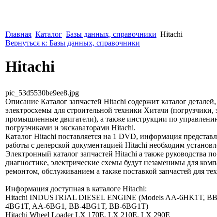
Главная
Каталог
Базы данных, справочники
Hitachi
Вернуться к: Базы данных, справочники
Hitachi
pic_53d5530be9ee8.jpg
Описание
Каталог запчастей Hitachi содержит каталог деталей,
электросхемы для строительной техники Хитачи (погрузчики, 
промышленные двигатели), а также инструкции по управлению 
погрузчиками и экскаваторами Hitachi.
Каталог Hitachi поставляется на 1 DVD, информация представ
работы с делерской документацией Hitachi необходим установл
Электронный каталог запчастей Hitachi а также руководства п
диагностике, электрические схемы будут незаменимы для ко
ремонтом, обслуживанием а также поставкой запчастей для те
Информация доступная в каталоге Hitachi:
Hitachi INDUSTRIAL DIESEL ENGINE (Models AA-6HK1T, BB
4BG1T, AA-6BG1, BB-4BG1T, BB-6BG1T)
Hitachi Wheel Loader LX 170E, LX 210E, LX 290E