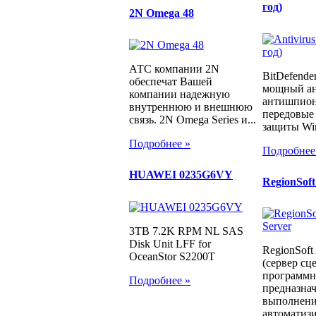
год)
2N Omega 48
АТС компании 2N
BitDefender
обеспечат Вашей
мощный ан
компании надежную
антишпион
внутреннюю и внешнюю
передовые
связь. 2N Omega Series и...
защиты Win
Подробнее »
Подробнее
HUAWEI 0235G6VY
RegionSoft
3TB 7.2K RPM NL SAS
Disk Unit LFF for
RegionSoft 
OceanStor S2200T
(сервер сц
программн
Подробнее »
предназнач
выполнени
автоматизи