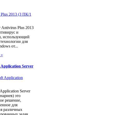
 Antivirus Plus 2013
тивирус и
, использующий
 технологии для
dows от...
 »
 Application Server
Application Server
енариев) это
ое решение,
енное для
я различных
рованных задач...