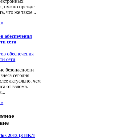
лектронных
в, нужно прежде
ь, что же такое...
 »
в обеспечения
ти сети
ие безопасности
изнеса сегодня
лее актуально, чем
са от взлома.
...
 »
ммное
ние
Plus 2013 (3 ПК/1