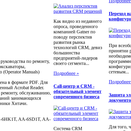
Подробнее
Переход н
конфигур
Как видно из недавнего
опроса, проведенного
компанией Gatner по
поводу перспектив
развития рынка
При всеоб
технологий CRM, девиз
принятии 
большинства
необходимо
предприятий-лидеров
 руководства по ремонту,
программн
своего сегмента...
экскаваторы,
конфигури
(Operator Manuals)
сетевым...
Подробнее »
Подробнее
лена в формате PDF. Для
Call-центр и CRM -
енный Acrobat Reader.
обязательный элемент
о ремонту, обслуживанию,
Защита э
современного бизнеса
мпаний занимающихся
документ
хники Хитачи.
-6HK1T, AA-6SD1T, AA-
Для того, 
Система CRM