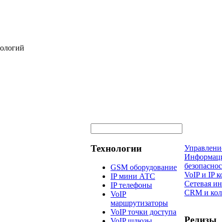
нологий
Технологии
Управлени
Информац
безопаснос
GSM оборудование
VoIP и IP
IP мини АТС
Сетевая и
IP телефоны
CRM и кол
VoIP
маршрутизаторы
VoIP точки доступа
Релизы
VoIP шлюзы