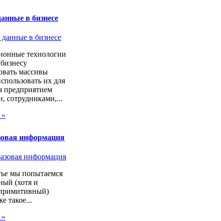
анные в бизнесе
онные технологии
 бизнесу
овать массивы
спользовать их для
я предприятием
, сотрудниками,...
 »
зовая информация
тье мы попытаемся
ный (хотя и
 примитивный)
же такое...
 »