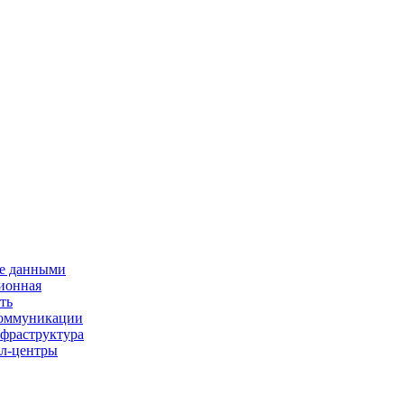
е данными
ионная
ть
 коммуникации
нфраструктура
л-центры