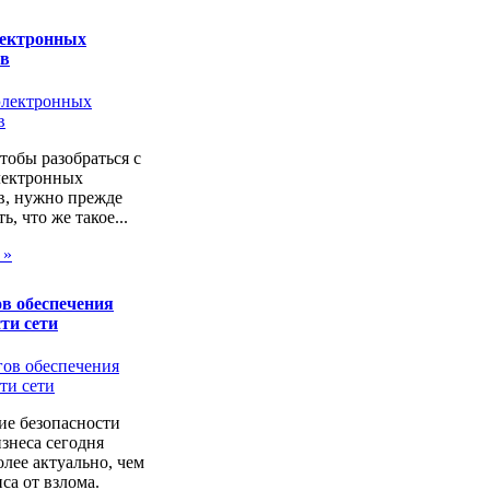
лектронных
ов
чтобы разобраться с
лектронных
в, нужно прежде
ь, что же такое...
 »
в обеспечения
ти сети
ие безопасности
изнеса сегодня
лее актуально, чем
са от взлома.