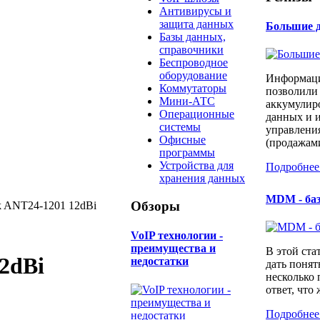
Антивирусы и
защита данных
Большие д
Базы данных,
справочники
Беспроводное
оборудование
Информаци
Коммутаторы
позволили
Мини-АТС
аккумулир
Операционные
данных и и
системы
управлени
Офисные
(продажами
программы
Устройства для
Подробнее
хранения данных
MDM - ба
Обзоры
k ANT24-1201 12dBi
​VoIP технологии -
преимущества и
В этой ста
2dBi
недостатки
дать понят
несколько
ответ, что 
Подробнее