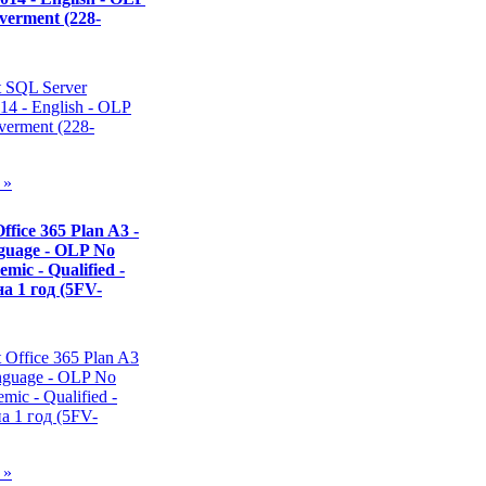
verment (228-
 »
ffice 365 Plan A3 -
guage - OLP No
mic - Qualified -
а 1 год (5FV-
 »