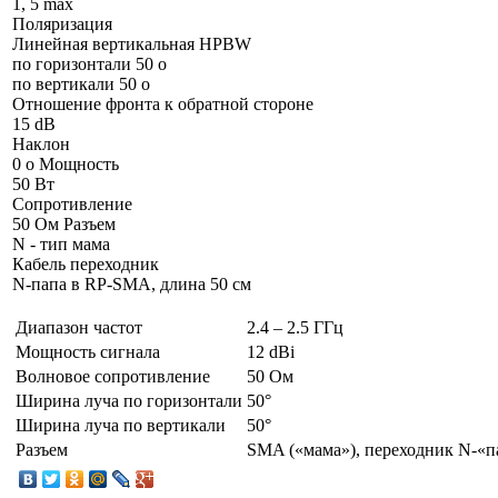
1, 5 max
Поляризация
Линейная вертикальная HPBW
по горизонтали 50 o
по вертикали 50 o
Отношение фронта к обратной стороне
15 dB
Наклон
0 o Мощность
50 Вт
Сопротивление
50 Ом Разъем
N - тип мама
Кабель переходник
N-папа в RP-SMA, длина 50 см
Диапазон частот
2.4 – 2.5 ГГц
Мощность сигнала
12 dBi
Волновое сопротивление
50 Ом
Ширина луча по горизонтали
50°
Ширина луча по вертикали
50°
Разъем
SMA («мама»), переходник N-«