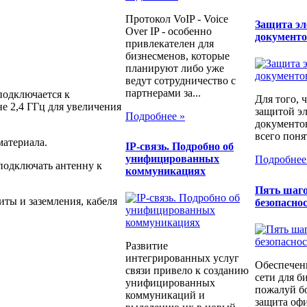
Протокол VoIP - Voice
Защита э
Over IP - особенно
документ
привлекателен для
бизнесменов, которые
планируют либо уже
ведут сотрудничество с
партнерами за...
подключается к
Для того, 
е 2,4 ГГц для увеличения
защитой э
Подробнее »
документо
всего понят
материала.
IP-связь. Подробно об
унифицированных
Подробнее
подключать антенну к
коммуникациях
Пять шаго
иты и заземления, кабеля
безопаснос
Развитие
интегрированных услуг
Обеспечен
связи привело к созданию
сети для б
унифицированных
пожалуй бо
коммуникаций и
защита офи