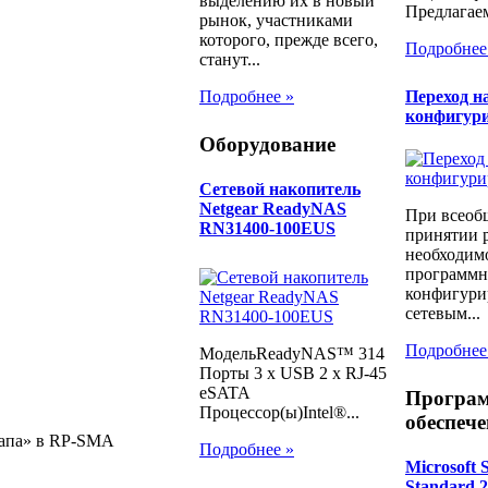
выделению их в новый
Предлагаем
рынок, участниками
которого, прежде всего,
Подробнее
станут...
Переход н
Подробнее »
конфигур
Оборудование
Сетевой накопитель
Netgear ReadyNAS
При всеоб
RN31400-100EUS
принятии 
необходимо
программн
конфигури
сетевым...
Подробнее
МодельReadyNAS™ 314
Порты 3 x USB 2 x RJ-45
eSATA
Програ
Процессор(ы)Intel®...
обеспече
папа» в RP-SMA
Подробнее »
Microsoft 
Standard 2