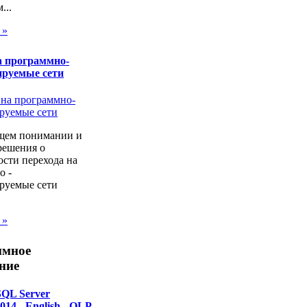
...
 »
а программно-
ируемые сети
щем понимании и
решения о
сти перехода на
о -
руемые сети
 »
ммное
ние
SQL Server
014 - English - OLP