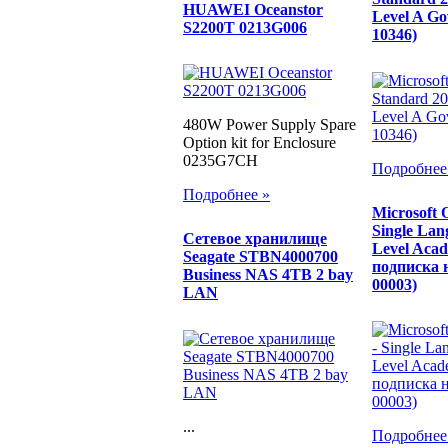
HUAWEI Oceanstor
Level A Go
S2200T 0213G006
10346)
480W Power Supply Spare
Option kit for Enclosure
0235G7CH
Подробнее
Подробнее »
Microsoft O
Single Lan
Сетевое хранилище
Level Acade
Seagate STBN4000700
подписка н
Business NAS 4TB 2 bay
00003)
LAN
...
Подробнее