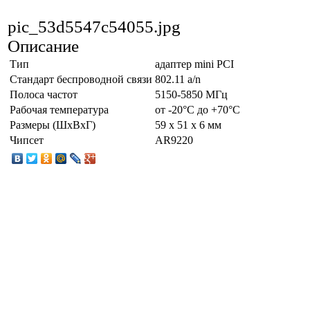
pic_53d5547c54055.jpg
Описание
Тип
адаптер mini PCI
Стандарт беспроводной связи
802.11 a/n
Полоса частот
5150-5850 МГц
Рабочая температура
от -20°C до +70°С
Размеры (ШxВxГ)
59 x 51 x 6 мм
Чипсет
AR9220