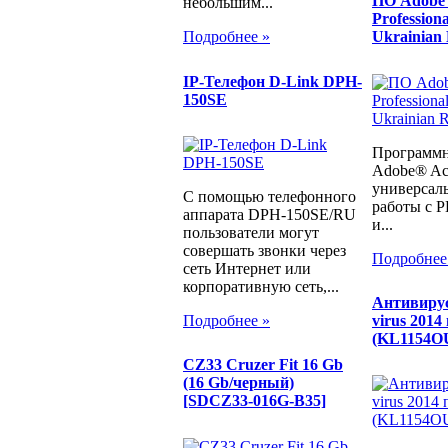
ПО Adobe 
небольшим...
Profession
Ukrainian 
Подробнее »
IP-Телефон D-Link DPH-
150SE
Программн
Adobe® Acr
универсал
С помощью телефонного
работы с 
аппарата DPH-150SE/RU
и...
пользователи могут
совершать звонки через
Подробнее
сеть Интернет или
корпоративную сеть,...
Антивирус
virus 201
Подробнее »
(KL1154O
CZ33 Cruzer Fit 16 Gb
(16 Gb/черный)
[SDCZ33-016G-B35]