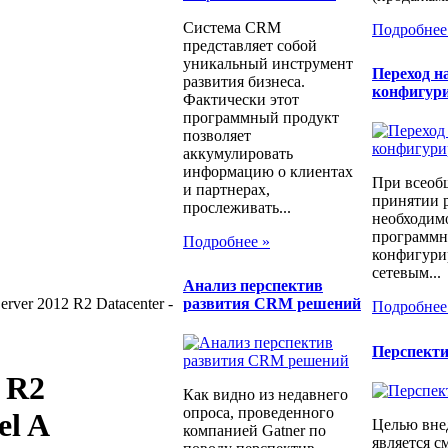
Система CRM
Подробнее
представляет собой
уникальный инструмент
Переход н
развития бизнеса.
конфигур
Фактически этот
программный продукт
позволяет
аккумулировать
информацию о клиентах
При всеоб
и партнерах,
принятии 
прослеживать...
необходимо
программн
Подробнее »
конфигури
сетевым...
Анализ перспектив
развития CRM решений
erver 2012 R2 Datacenter -
Подробнее
Перспект
 R2
Как видно из недавнего
опроса, проведенного
el A
Целью вне
компанией Gatner по
является с