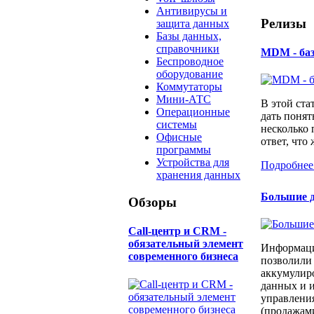
Антивирусы и
Релизы
защита данных
Базы данных,
справочники
MDM - ба
Беспроводное
оборудование
Коммутаторы
Мини-АТС
В этой ста
Операционные
дать понят
системы
несколько
Офисные
ответ, что 
программы
Устройства для
Подробнее
хранения данных
Большие д
Обзоры
Call-центр и CRM -
обязательный элемент
Информаци
современного бизнеса
позволили
аккумулир
данных и и
управлени
(продажами