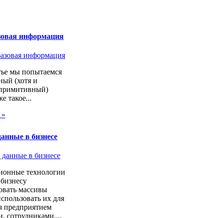
зовая информация
тье мы попытаемся
ный (хотя и
 примитивный)
же такое...
 »
анные в бизнесе
онные технологии
 бизнесу
овать массивы
спользовать их для
я предприятием
, сотрудниками,...