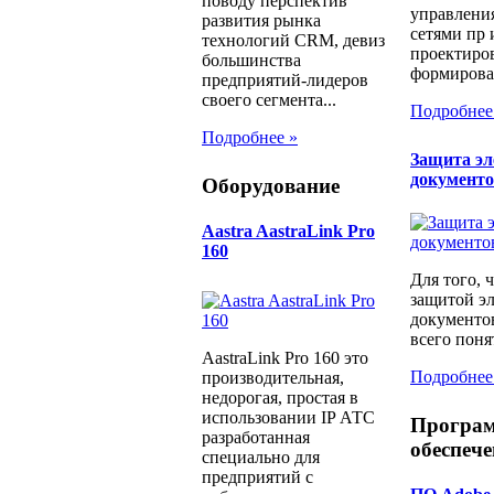
поводу перспектив
управлени
развития рынка
сетями пр 
технологий CRM, девиз
проектиров
большинства
формирован
предприятий-лидеров
своего сегмента...
Подробнее
Подробнее »
Защита э
документ
Оборудование
Aastra AastraLink Pro
160
Для того, 
защитой э
документо
всего понят
AastraLink Pro 160 это
Подробнее
производительная,
недорогая, простая в
использовании IP АТС
Програ
разработанная
обеспече
специально для
предприятий с