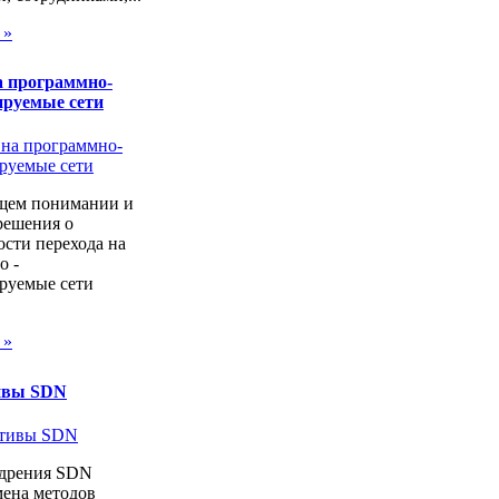
 »
а программно-
ируемые сети
щем понимании и
решения о
сти перехода на
о -
руемые сети
 »
ивы SDN
дрения SDN
мена методов