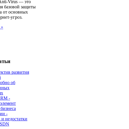
Anti-Virus — это
ля базовой защиты
а от основных
рнет-угроз.
 »
атьи
ектив развития
й
робно об
нных
ях
CRM -
 элемент
 бизнеса
ии -
 и недостатки
 SDN