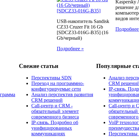
Kaspersky 
решение д
компьютер
видов инте
USB-накопитель Sandisk
CZ33 Cruzer Fit 16 Gb
Подробнее
[SDCZ33-016G-B35] (16
Gb/черный)
Подробнее »
Свежие статьи
Популярные ст
Перспективы SDN
Анализ персп
Переход на программно-
CRM решени
конфигурируемые сети
IP-связь. Под
ограмма
Анализ перспектив развития
унифицирова
CRM решений
коммуникаци
Call-центр и CRM -
Call-центр и 
обязательный элемент
обязательный
современного бизнеса
современного
IP-связь. Подробно об
​VoIP технолог
унифицированных
преимущества
коммуникациях
Перспективы