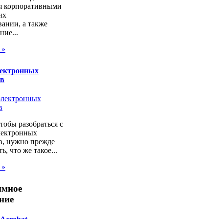
я корпоративными
их
ании, а также
ие...
 »
лектронных
ов
чтобы разобраться с
лектронных
в, нужно прежде
ь, что же такое...
 »
ммное
ние