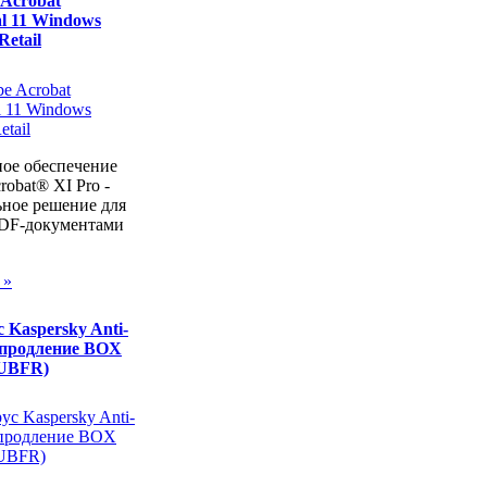
Acrobat
al 11 Windows
Retail
ое обеспечение
obat® XI Pro -
ьное решение для
PDF-документами
 »
 Kaspersky Anti-
4 продление BOX
UBFR)