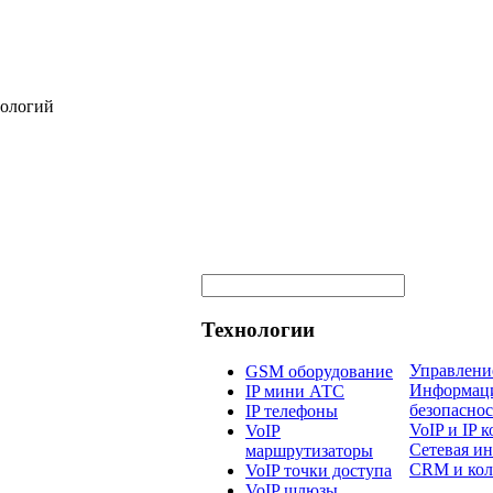
нологий
Технологии
Управлени
GSM оборудование
Информац
IP мини АТС
безопаснос
IP телефоны
VoIP и IP
VoIP
Сетевая и
маршрутизаторы
CRM и кол
VoIP точки доступа
VoIP шлюзы