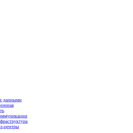
е данными
ионная
ть
 коммуникации
нфраструктура
л-центры