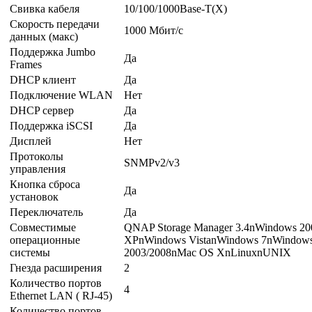
Свивка кабеля
10/100/1000Base-T(X)
Скорость передачи
1000 Мбит/с
данных (макс)
Поддержка Jumbo
Да
Frames
DHCP клиент
Да
Подключение WLAN
Нет
DHCP сервер
Да
Поддержка iSCSI
Да
Дисплей
Нет
Протоколы
SNMPv2/v3
управления
Кнопка сброса
Да
установок
Переключатель
Да
Совместимые
QNAP Storage Manager 3.4nWindows 2
операционные
XPnWindows VistanWindows 7nWindows
системы
2003/2008nMac OS XnLinuxnUNIX
Гнезда расширения
2
Количество портов
4
Ethernet LAN ( RJ-45)
Количество портов