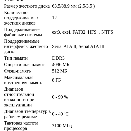
Размер жесткого диска
63.5/88.9 мм (2.5/3.5 )
Количество
поддерживаемых
12
жестких дисков
Поддерживаемые
ext3, ext4, FAT32, HFS+, NTFS
файловые системы
Поддерживаемые
интерфейсы жесткого
Serial ATA II, Serial ATA III
диска
Тип памяти
DDR3
Оперативная память
4096 МБ
Флэш-память
512 МБ
Максимальная
8 ГБ
внутренняя память
Диапазон
относительной
0 - 90 %
влажности при
эксплуатации
Диапазон температур в
0 - 40 `C
рабочем режиме
Тактовая частота
3100 МГц
процессора