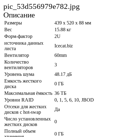
pic_53d556979e782.jpg
Описание
Размеры
439 x 520 x 88 мм
Вес
15.88 кг
Форм-фактор
2U
источника данных
Icecat.biz
листа
Вентилятор
60mm
Количество
3
вентиляторов
Уровень шума
48.17 дБ
Емкость жесткого
0 ГБ
диска
Максимальная ёмкость
36 ТБ
Уровни RAID
0, 1, 5, 6, 10, JBOD
Отсеки для жестких
Да
дисков с hot-swap
Число установленных
0
жестких дисков
Полный объем
0 ГБ
хранения