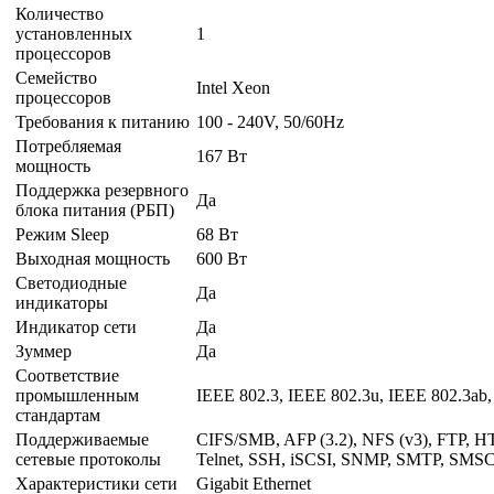
Количество
установленных
1
процессоров
Семейство
Intel Xeon
процессоров
Требования к питанию
100 - 240V, 50/60Hz
Потребляемая
167 Вт
мощность
Поддержка резервного
Да
блока питания (РБП)
Режим Sleep
68 Вт
Выходная мощность
600 Вт
Светодиодные
Да
индикаторы
Индикатор сети
Да
Зуммер
Да
Соответствие
промышленным
IEEE 802.3, IEEE 802.3u, IEEE 802.3ab,
стандартам
Поддерживаемые
CIFS/SMB, AFP (3.2), NFS (v3), FTP, 
сетевые протоколы
Telnet, SSH, iSCSI, SNMP, SMTP, SMS
Характеристики сети
Gigabit Ethernet