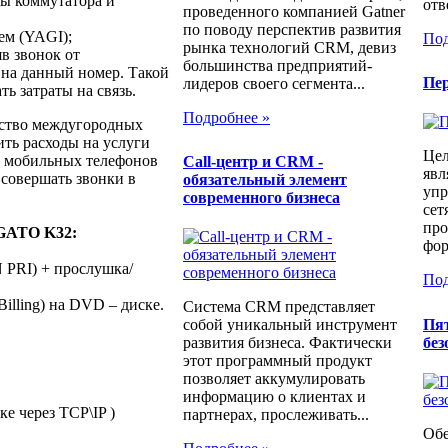
ы коммутатора и
отв
проведенного компанией Gatner
по поводу перспектив развития
ем (YAGI);
Под
рынка технологий CRM, девиз
в звонок от
большинства предприятий-
 на данный номер. Такой
Пе
лидеров своего сегмента...
ь затраты на связь.
Подробнее »
ество междугородных
ить расходы на услуги
Це
й мобильных телефонов
Call-центр и CRM -
явл
совершать звонки в
обязательный элемент
упр
современного бизнеса
сет
про
LGATO K32:
фор
 PRI) + прослушка/
Под
illing) на DVD – диске.
Система CRM представляет
Пят
собой уникальный инструмент
без
развития бизнеса. Фактически
этот программный продукт
позволяет аккумулировать
информацию о клиентах и
ке через TCP\IP )
партнерах, прослеживать...
Обе