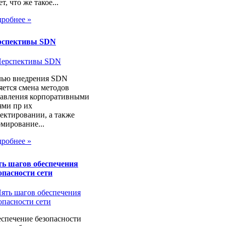
ет, что же такое...
робнее »
рспективы SDN
лью внедрения SDN
яется смена методов
авления корпоративными
ями пр их
ектировании, а также
мирование...
робнее »
ь шагов обеспечения
опасности сети
спечение безопасности