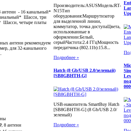
Ent
Производитель:ASUSМодель:RT-
Lan
N15Тип
 8 антенн - 16 канальный*
Upg
оборудования:Маршрутизатор
 канальный* Шасси, три
для выделенной линии,
й* Шасси, четыре платы
коммутатор, точка доступаЦвета,
использованные в
оформлении:Белый,
серыйЧастота:2.4 ГГцМощность
чных антенн рекомендуем
передатчика (802.11b):15.8...
мер, для 32-канального
Под
.
Подробнее »
Mic
Hatch (8 Gb/USB 2.0/зеленый)
Sin
[SB8GBHTH-G]
Lev
под
000
USB-накопитель SmartBuy Hatch
[SB8GBHTH-G] (8 Gb/USB 2.0/
зеленый)
енны
Подробнее »
P, 8 антенн
Под