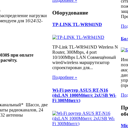
Подробнее »
сет
пож
)
защ
Оборудование
распределение нагрузки
Пре
мендуем для 16\24\32-
TP-LINK TL-WR941ND
Под
Бол
TP-Link TL-WR941ND Wireless N
Router, 300Mbps, 4 port
030$ при оплате
10/100Mbps LAN Совмещённый
Ин
расчёту.
wired/wireless маршрутизатор
поз
спроектирован для...
акк
дан
Подробнее »
упр
(пр
Wi-Fi роутер ASUS RT-N16
Под
(4xLAN 1000Мбит/с 2xUSB Wi-
Fi 300Мбит/с)
6 канальный* Шасси, две
Пр
латы радиоканалов, 24
об
 32 антенны
Mic