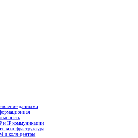
авление данными
формационная
опасность
P и IP коммуникации
евая инфраструктура
 и колл-центры