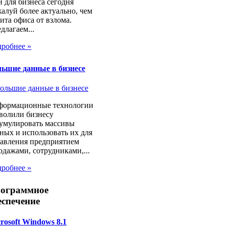
и для бизнеса сегодня
алуй более актуально, чем
ита офиса от взлома.
длагаем...
робнее »
ьшие данные в бизнесе
формационные технологии
волили бизнесу
умулировать массивы
ных и использовать их для
авления предприятием
одажами, сотрудниками,...
робнее »
ограммное
еспечение
rosoft Windows 8.1