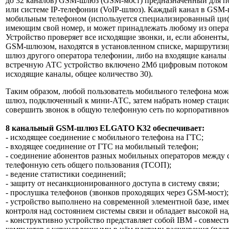
до 32 каналов) GSM-шлюз (GSM-мост) предназначенный для 
или системе IP-телефонии (VoIP-шлюз). Каждый канал в GSM-ш
мобильным телефоном (используется специализированный ци
имеющим свой номер, и может принадлежать любому из опера
Устройство проверяет все исходящие звонки, и, если абоненты
GSM-шлюзом, находятся в установленном списке, маршрутизи
шлюз другого оператора телефонии, либо на входящие каналы
встречную АТС устройство включено 2Мб цифровым потоком 
исходящие каналы, общее количество 30).
Таким образом, любой пользователь мобильного телефона мож
шлюз, подключенный к мини-АТС, затем набрать номер стаци
совершить звонок в общую телефонную сеть по корпоративном
8 канальный GSM-шлюз ELGATO K32 обеспечивает:
- исходящее соединение с мобильного телефона на ГТС;
- входящее соединение от ГТС на мобильный телефон;
- соединение абонентов разных мобильных операторов между с
телефонную сеть общего пользования (ТСОП);
- ведение статистики соединений;
- защиту от несанкционированного доступа в систему связи;
- прослушка телефонов (звонков проходящих через GSM-мост);
- устройство выполнено на современной элементной базе, име
контроля над состоянием системы связи и обладает высокой н
- конструктивно устройство представляет собой IBM - совм