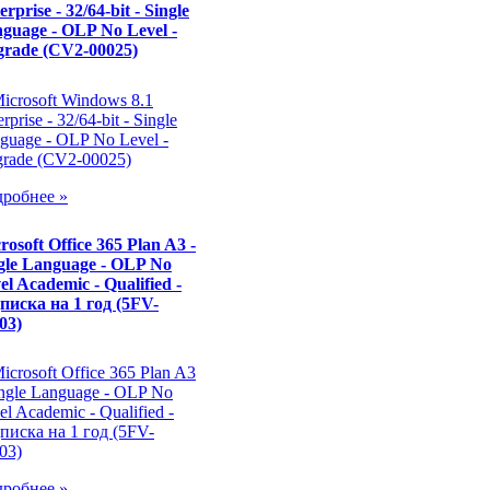
erprise - 32/64-bit - Single
guage - OLP No Level -
rade (CV2-00025)
робнее »
rosoft Office 365 Plan A3 -
gle Language - OLP No
el Academic - Qualified -
писка на 1 год (5FV-
03)
робнее »