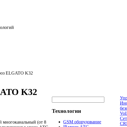
нологий
люз ELGATO K32
GATO K32
Упр
Ин
без
Технологии
VoI
Сет
GSM оборудование
й многоканальный (от 8
CRM
IP мини АТС