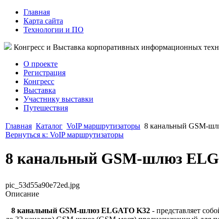
Главная
Карта сайта
Технологии и ПО
Конгресс и Выставка корпоративных информационных тех
О проекте
Регистрация
Конгресс
Выставка
Участнику выставки
Путешествия
Главная
Каталог
VoIP маршрутизаторы
8 канальный GSM-ш
Вернуться к: VoIP маршрутизаторы
8 канальный GSM-шлюз EL
pic_53d55a90e72ed.jpg
Описание
8 канальный GSM-шлюз ELGATO K32
- представляет собо