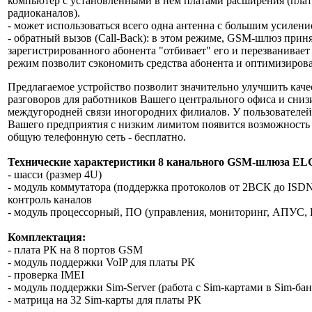
компьютер с установленными в нём платами расширения (плат
радиоканалов).
- может использоваться всего одна антенна с большим усилени
- обратный вызов (Call-Back): в этом режиме, GSM-шлюз приня
зарегистрированного абонента "отбивает" его и перезванивает
режим позволит сэкономить средства абонента и оптимизироват
Предлагаемое устройство позволит значительно улучшить кач
разговоров для работников Вашего центрального офиса и сниз
междугородней связи иногородних филиалов. У пользователе
Вашего предприятия с низким лимитом появится возможность 
общую телефонную сеть - бесплатно.
Технические характеристики 8 канального GSM-шлюза E
- шасси (размер 4U)
- модуль коммутатора (поддержка протоколов от 2ВСК до ISDN
контроль каналов
- модуль процессорный, ПО (управления, мониторинг, АПУС, B
Комплектация:
- плата РК на 8 портов GSM
- модуль поддержки VoIP для платы РК
- проверка IMEI
- модуль поддержки Sim-Server (работа с Sim-картами в Sim-бан
- матрица на 32 Sim-карты для платы РК