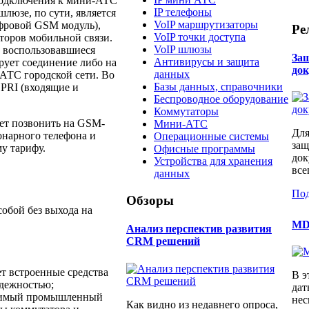
подключения к мини-АТС
IP телефоны
люзе, по сути, является
VoIP маршрутизаторы
фровой GSM модуль),
Ре
VoIP точки доступа
торов мобильной связи.
VoIP шлюзы
, воспользовавшиеся
За
Антивирусы и защита
рует соединение либо на
до
данных
 АТС городской сети. Во
Базы данных, справочники
PRI (входящие и
Беспроводное оборудование
Коммутаторы
ет позвонить на GSM-
Мини-АТС
Для
онарного телефона и
Операционные системы
защ
у тарифу.
Офисные программы
док
Устройства для хранения
все
данных
Под
Обзоры
обой без выхода на
MD
Анализ перспектив развития
CRM решений
ет встроенные средства
В э
адежностью;
дат
естимый промышленный
нес
Как видно из недавнего опроса,