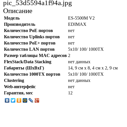
pic_53d5594a1f94a.jpg
Описание
Модель
ES-5500M V2
Производитель
EDIMAX
Количество PoE портов
нет
Количество Uplinks портов
нет
Количество PoE+ портов
нет
Количество LAN портов
5x10/ 100/ 1000TX
Размер таблицы MAC адресов
2
FlexStack/Data Stacking
нет данных
Габариты (ШхВхГ)
14, 9 см x 8, 4 см x 2, 9 см
Количество 1000TX портов
5x10/ 100/ 1000TX
Clustering
нет данных
Web-интерфейс
нет
Гарантия, мес
12