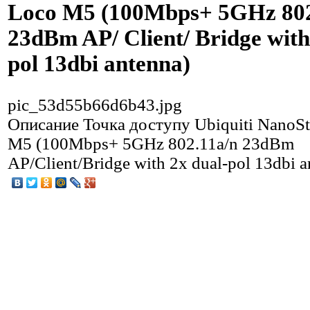
Loco M5 (100Mbps+ 5GHz 802
23dBm AP/ Client/ Bridge with
pol 13dbi antenna)
pic_53d55b66d6b43.jpg
Описание
Точка доступу Ubiquiti NanoSt
M5 (100Mbps+ 5GHz 802.11a/n 23dBm
AP/Client/Bridge with 2x dual-pol 13dbi a