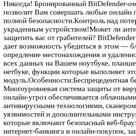
Никогда! Бронированный BitDefender-ом
позволит Вам совершать любые онлайн 
полной безопасности.Контроль над пот
украденным устройством!Может ли ант
защитить вас от грабителей? BitDefende
дает возможность убедиться в этом — б
опредление местонахождения и удаленно
всех данных на Вашем ноутбуке, планше
нетбуке, функции которые выполняет эт
модуль.Особенности:Беспрецедентная бе
Многоуровневая система защиты от вир
онлайн-угроз обеспечивается облачным
антивирусными технологиями, сканером
уязвимостей и дополнительными инстру
которые включают безопасный веб-брау
интернет-банкинга и онлайн-покупок, за