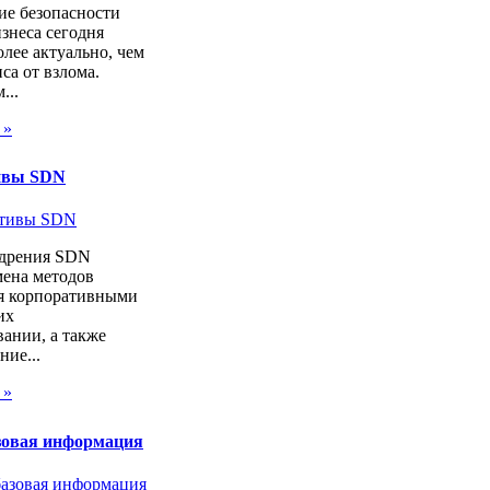
ие безопасности
изнеса сегодня
лее актуально, чем
са от взлома.
...
 »
ивы SDN
дрения SDN
мена методов
я корпоративными
их
ании, а также
ие...
 »
зовая информация