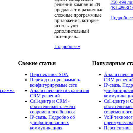
решений компания 2N
предлагает и различные
сложные программные
Подробнее
приложения, которые
используют
дополнительный
потенциал...
Подробнее »
Свежие статьи
Популярные ст
Перспективы SDN
Анализ персп
Переход на программно-
CRM решени
конфигурируемые сети
IP-связь. Под
ограмма
Анализ перспектив развития
унифицирова
CRM решений
коммуникаци
Call-центр и CRM -
Call-центр и 
обязательный элемент
обязательный
современного бизнеса
современного
IP-связь. Подробно об
​VoIP технолог
унифицированных
преимущества
коммуникациях
Перспективы