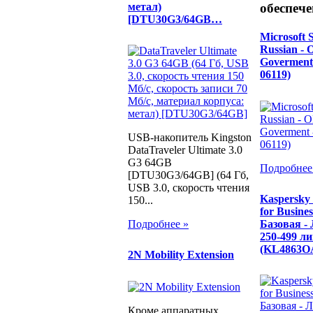
метал)
обеспече
[DTU30G3/64GB…
Microsoft
Russian - 
Goverment 
06119)
USB-накопитель Kingston
DataTraveler Ultimate 3.0
G3 64GB
Подробнее
[DTU30G3/64GB] (64 Гб,
USB 3.0, скорость чтения
Kaspersky 
150...
for Busine
Базовая - 
Подробнее »
250-499 л
(KL4863O
2N Mobility Extension
Кроме аппаратных