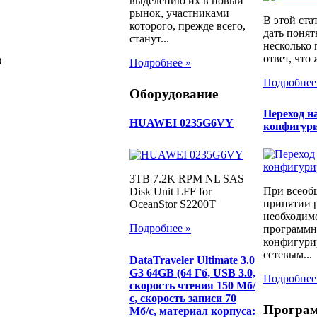
выделению их в новый
рынок, участниками
В этой ста
которого, прежде всего,
дать понят
станут...
несколько
ответ, что 
D
Подробнее »
Подробнее
Оборудование
Переход н
HUAWEI 0235G6VY
конфигур
3TB 7.2K RPM NL SAS
При всеоб
Disk Unit LFF for
принятии 
OceanStor S2200T
необходимо
Подробнее »
программн
конфигури
сетевым...
DataTraveler Ultimate 3.0
G3 64GB (64 Гб, USB 3.0,
Подробнее
скорость чтения 150 Мб/
с, скорость записи 70
Програ
Мб/с, материал корпуса: