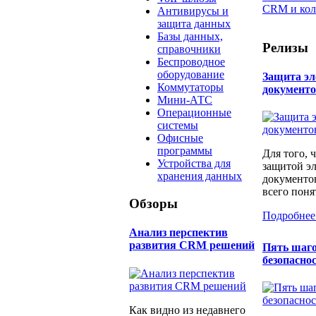
CRM и кол
Антивирусы и
защита данных
Базы данных,
Релизы
справочники
Беспроводное
оборудование
Защита э
Коммутаторы
документ
Мини-АТС
Операционные
системы
Офисные
программы
Для того, 
Устройства для
защитой э
хранения данных
документо
всего понят
Обзоры
Подробнее
Анализ перспектив
развития CRM решений
Пять шаго
безопаснос
Как видно из недавнего