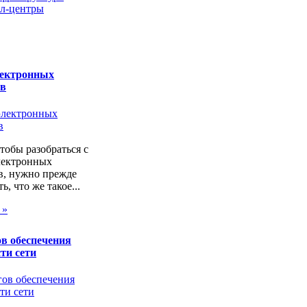
л-центры
лектронных
ов
чтобы разобраться с
лектронных
в, нужно прежде
ь, что же такое...
 »
в обеспечения
ти сети