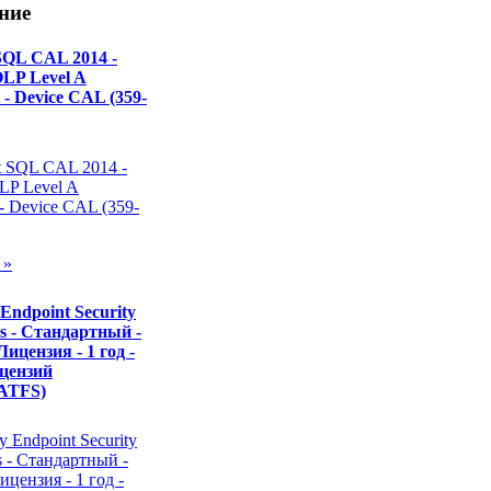
ние
 SQL CAL 2014 -
OLP Level A
- Device CAL (359-
 »
Endpoint Security
ss - Стандартный -
Лицензия - 1 год -
ицензий
ATFS)