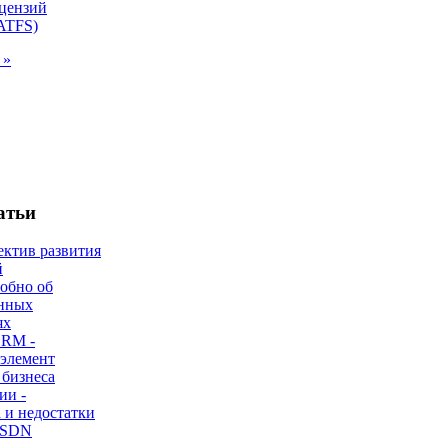
 »
атьи
ектив развития
й
робно об
нных
ях
CRM -
 элемент
 бизнеса
ии -
 и недостатки
 SDN