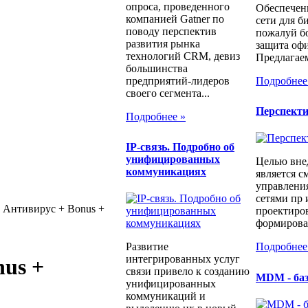
опроса, проведенного
Обеспечен
компанией Gatner по
сети для б
поводу перспектив
пожалуй бо
развития рынка
защита офи
технологий CRM, девиз
Предлагаем
большинства
предприятий-лидеров
Подробнее
своего сегмента...
Перспект
Подробнее »
IP-связь. Подробно об
унифицированных
Целью вне
коммуникациях
является с
управлени
сетями пр 
Антивирус + Bonus +
проектиров
формирован
Развитие
Подробнее
интегрированных услуг
us +
связи привело к созданию
MDM - ба
унифицированных
коммуникаций и