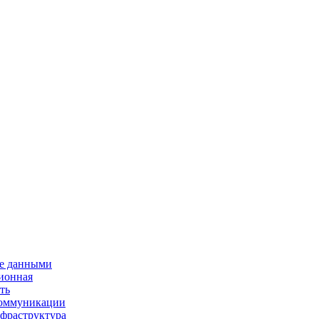
е данными
ионная
ть
 коммуникации
нфраструктура