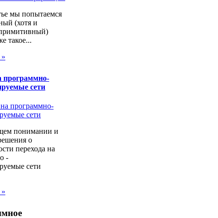
тье мы попытаемся
ный (хотя и
 примитивный)
же такое...
 »
а программно-
ируемые сети
щем понимании и
решения о
сти перехода на
о -
руемые сети
 »
ммное