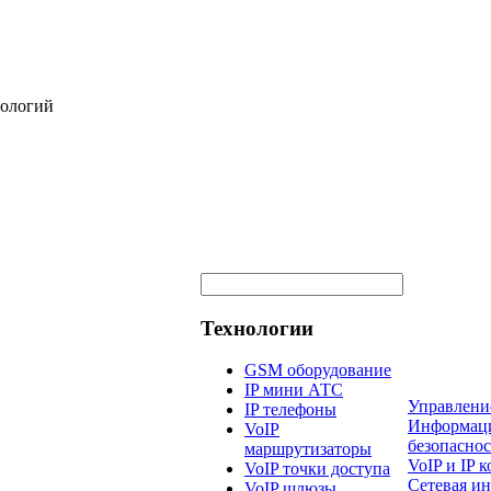
нологий
Технологии
GSM оборудование
IP мини АТС
Управлени
IP телефоны
Информац
VoIP
безопаснос
маршрутизаторы
VoIP и IP
VoIP точки доступа
Сетевая и
VoIP шлюзы