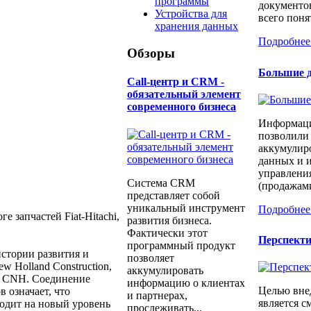
программы
документо
Устройства для
всего понят
хранения данных
Подробнее
Обзоры
Большие д
Call-центр и CRM -
обязательный элемент
современного бизнеса
Информаци
позволили
аккумулир
данных и и
управлени
Система CRM
(продажами
представляет собой
уникальный инструмент
Подробнее
 запчастей Fiat-Hitachi,
развития бизнеса.
Фактически этот
Перспект
программный продукт
стории развития и
позволяет
w Holland Construction,
аккумулировать
и CNH. Соединение
информацию о клиентах
Целью вне
 означает, что
и партнерах,
является с
одит на новый уровень
прослеживать...