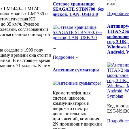
виде...
Сетевое хранилище
ях LM1440....LM1745
SEAGATE STBN700, без
Подробнее
дших» моделях LM1330 и
дисков, LAN, USB 3.0
втоматическая КП
 до 35 км/ч. Рулевое
Антивиру
олесами, согласованный
TITAN2 на
 согласованного поворота
мобильное
год, 3 ПК,
Windows, 
...
оздана в 1999 году
Android,
ему времени она стоит в
Подробнее »
хники. В настоящее время
чающих 71 модель. К ним
Антенные сумматоры
Кроме телефонных
систем, шлюзов,
коммуникаторов и
Код произ
широкого спектра
EST-NS(BO
дополнительных
приложений, компания
Подробнее
2N производит широкий