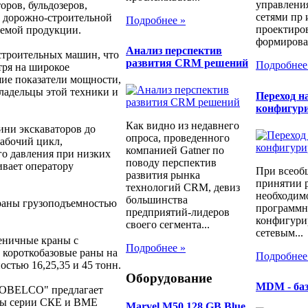
управлени
оров, бульдозеров,
сетями пр 
й дорожно-строительной
Подробнее »
проектиров
аемой продукции.
формирован
Анализ перспектив
троительных машин, что
развития CRM решений
Подробнее
тря на широкое
ие показатели мощности,
ладельцы этой техники и
Переход н
конфигур
Как видно из недавнего
ини экскаваторов до
опроса, проведенного
абочий цикл,
компанией Gatner по
го давления при низких
поводу перспектив
вает оператору
При всеоб
развития рынка
принятии 
технологий CRM, девиз
необходимо
большинства
раны грузоподъемностью
программн
предприятий-лидеров
конфигури
своего сегмента...
сетевым...
сеничные краны с
Подробнее »
и короткобазовые раны на
Подробнее
стью 16,25,35 и 45 тонн.
Оборудование
MDM - ба
"KOBELCO" предлагает
аны серии СКЕ и ВМЕ
Marvel M50 128 GB Blue