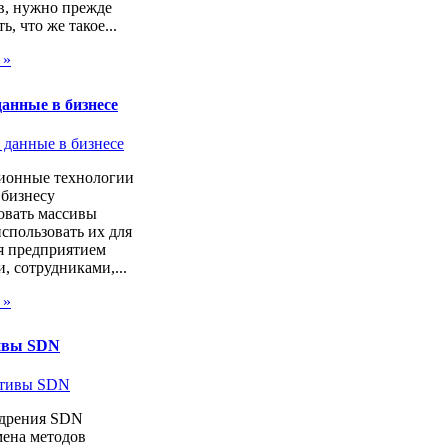
в, нужно прежде
ь, что же такое...
 »
анные в бизнесе
онные технологии
 бизнесу
овать массивы
спользовать их для
я предприятием
, сотрудниками,...
 »
ивы SDN
дрения SDN
мена методов