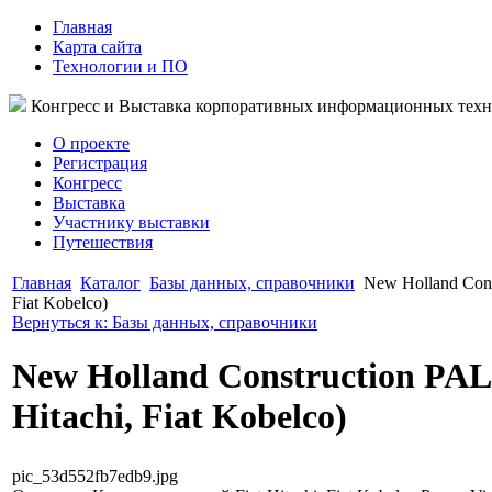
Главная
Карта сайта
Технологии и ПО
Конгресс и Выставка корпоративных информационных тех
О проекте
Регистрация
Конгресс
Выставка
Участнику выставки
Путешествия
Главная
Каталог
Базы данных, справочники
New Holland Const
Fiat Kobelco)
Вернуться к: Базы данных, справочники
New Holland Construction PAL 
Hitachi, Fiat Kobelco)
pic_53d552fb7edb9.jpg