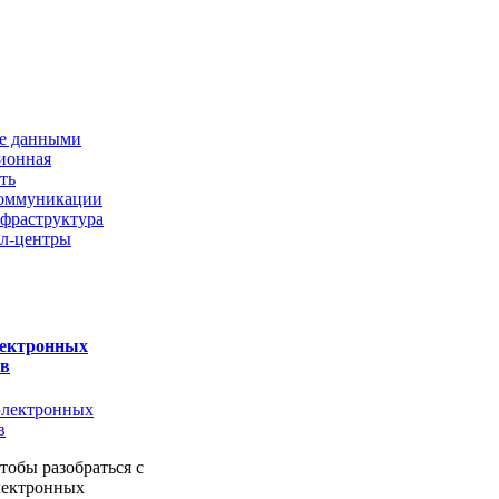
е данными
ионная
ть
 коммуникации
нфраструктура
л-центры
лектронных
ов
чтобы разобраться с
лектронных