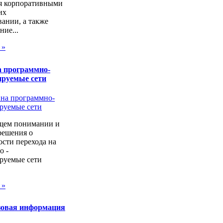
я корпоративными
их
ании, а также
ие...
 »
а программно-
ируемые сети
щем понимании и
решения о
сти перехода на
о -
руемые сети
 »
зовая информация