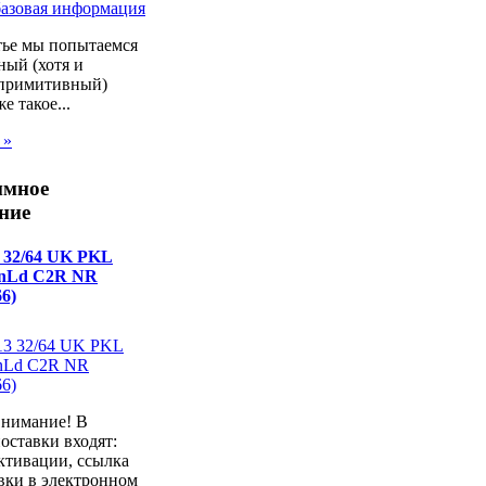
тье мы попытаемся
ный (хотя и
 примитивный)
же такое...
 »
ммное
ние
 32/64 UK PKL
wnLd C2R NR
6)
внимание! В
оставки входят:
ктивации, ссылка
вки в электронном