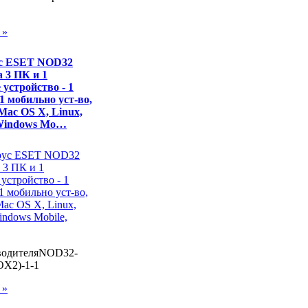
 »
с ESET NOD32
 3 ПК и 1
 устройство - 1
 1 мобильно уст-во,
Mac OS X, Linux,
 Windows Mo…
водителяNOD32-
X2)-1-1
 »