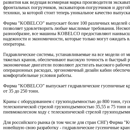
развития как ведущая всемирная марка производителя экскават
фронтальных погрузчиков, экскаваторов-погрузчиков и друго
техники, за которой стоит теперь уникальное качество выпуск
Фирма "KOBELCO" выпускает более 100 различных моделей с
позволяет удовлетворить любые мыслимые требования. Несмо
разнообразие, все машины KOBELCO предоставляют наивысш
надежности и экономичности, которые только могут ожидать в
операторы.
Гидравлические системы, устанавливаемые на все модели от м
тяжелых кранов, обеспечивают высокую точность и быстрый р
экономичные двигатели позволяют достигать высокого рабоче
операционных расходах, эргономичный дизайн кабин обеспечи
комфортабельные условия работы.
Фирма "KOBELCO" выпускает гидравлические гусеничные к
от 35 до 250 тонн.
Краны с оборудованием с грузоподъемностью до 800 тонн, гу
телескопической стрелой грузоподъемностью 35,55 и 75 тонн 
пневмоколесном ходу с телескопической стрелой грузоподъемно
Для российского рынка (в том числе для стран СНГ) Фирма 
новейшую свою разработку - гидравлические гусеничные кр