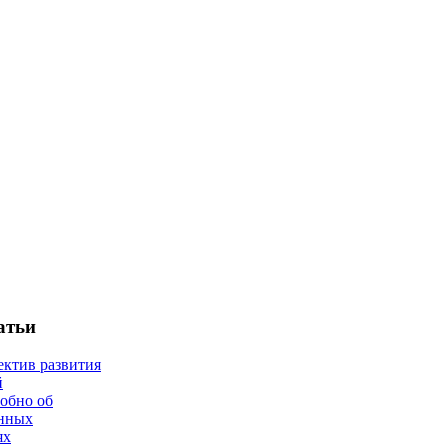
атьи
ектив развития
й
робно об
нных
ях