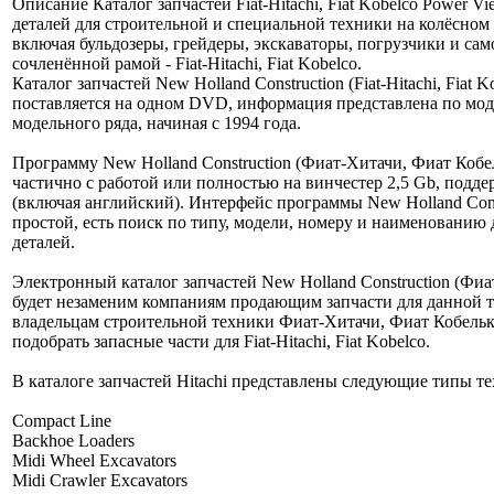
Описание
Каталог запчастей Fiat-Hitachi, Fiat Kobelco Power V
деталей для строительной и специальной техники на колёсном 
включая бульдозеры, грейдеры, экскаваторы, погрузчики и са
сочленённой рамой - Fiat-Hitachi, Fiat Kobelco.
Каталог запчастей New Holland Construction (Fiat-Hitachi, Fiat 
поставляется на одном DVD, информация представлена по мо
модельного ряда, начиная с 1994 года.
Программу New Holland Construction (Фиат-Хитачи, Фиат Кобе
частично с работой или полностью на винчестер 2,5 Gb, подде
(включая английский). Интерфейс программы New Holland Cons
простой, есть поиск по типу, модели, номеру и наименованию
деталей.
Электронный каталог запчастей New Holland Construction (Фиа
будет незаменим компаниям продающим запчасти для данной т
владельцам строительной техники Фиат-Хитачи, Фиат Кобелько
подобрать запасные части для Fiat-Hitachi, Fiat Kobelco.
В каталоге запчастей Hitachi представлены следующие типы т
Compact Line
Backhoe Loaders
Midi Wheel Excavators
Midi Crawler Excavators