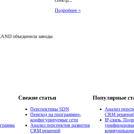
спектр...
Подробнее »
LAND объединила заводы
Свежие статьи
Популярные ст
Перспективы SDN
Анализ персп
Переход на программно-
CRM решени
конфигурируемые сети
IP-связь. Под
ограмма
Анализ перспектив развития
унифицирова
CRM решений
коммуникаци