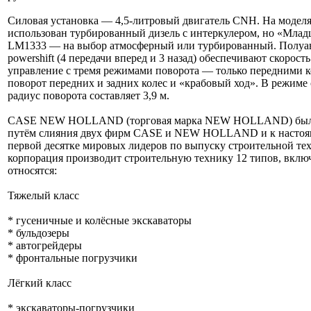
Силовая установка — 4,5-литровый двигатель CNH. На модел
использован турбированный дизель с интеркулером, но «Мла
LM1333 — на выбор атмосферный или турбированный. Полуа
powershift (4 передачи вперед и 3 назад) обеспечивают скорость
управление с тремя режимами поворота — только передними к
поворот передних и задних колес и «крабовый ход». В режиме
радиус поворота составляет 3,9 м.
CASE NEW HOLLAND (торговая марка NEW HOLLAND) была с
путём слияния двух фирм CASE и NEW HOLLAND и к настоящ
первой десятке мировых лидеров по выпуску строительной те
корпорация производит строительную технику 12 типов, вклю
относятся:
Тяжелый класс
* гусеничные и колёсные экскаваторы
* бульдозеры
* автогрейдеры
* фронтальные погрузчики
Лёгкий класс
* экскаваторы-погрузчики