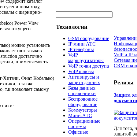
iew содержит каталог
и гусеничном ходу,
мосвалы с шарнирно-
Kobelco) Power View
Технологии
делям текущего
Управлени
GSM оборудование
Информац
IP мини АТС
лько) можно установить
безопаснос
IP телефоны
рживает пять языков
VoIP и IP
VoIP
truction достаточно
Сетевая и
маршрутизаторы
 детали, применяемость
CRM и кол
VoIP точки доступа
VoIP шлюзы
Антивирусы и
т-Хитачи, Фиат Кобелько)
Релизы
защита данных
ехники, а также
Базы данных,
, т.к позволяет самому
справочники
Защита э
Беспроводное
документ
оборудование
ехники:
Коммутаторы
Мини-АТС
Операционные
системы
Для того, 
Офисные
защитой э