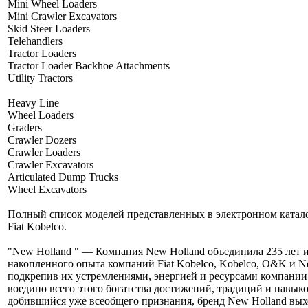
Mini Wheel Loaders
Mini Crawler Excavators
Skid Steer Loaders
Telehandlers
Tractor Loaders
Tractor Loader Backhoe Attachments
Utility Tractors
Heavy Line
Wheel Loaders
Graders
Crawler Dozers
Crawler Loaders
Crawler Excavators
Articulated Dump Trucks
Wheel Excavators
Полный список моделей представленных в электронном каталоге
Fiat Kobelco.
"New Holland " — Компания New Holland объединила 235 лет и
накопленного опыта компаний Fiat Kobelco, Kobelco, O&K и Ne
подкрепив их устремлениями, энергией и ресурсами компани
воедино всего этого богатства достижений, традиций и навыков
добившийся уже всеобщего признания, бренд New Holland вых