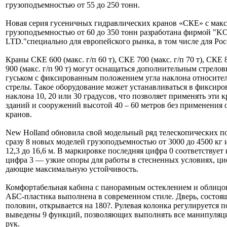
грузоподъемностью от 55 до 250 тонн.
Новая серия гусеничных гидравлических кранов «СКЕ» с мак
грузоподъемностью от 60 до 350 тонн разработана фирмой
LTD."специально для европейского рынка, в том числе для Рос
Краны СКЕ 600 (макс. г/п 60 т), СКЕ 700 (макс. г/п 70 т), СКЕ 8
900 (макс. г/п 90 т) могут оснащаться дополнительным стрело
гуськом с фиксированным положением угла наклона относите
стрелы. Такое оборудование может устанавливаться в фиксиро
наклона 10, 20 или 30 градусов, что позволяет применять эти 
зданий и сооружений высотой 40 – 60 метров без применени
кранов.
New Holland обновила свой модельный ряд телескопических по
сразу 8 новых моделей грузоподъемностью от 3000 до 4500 кг 
12,3 до 16,6 м. В маркировке последняя цифра 0 соответствует
цифра 3 — узкие опоры для работы в стесненных условиях, ц
дающие максимальную устойчивость.
Комфортабельная кабина с панорамным остеклением и облицо
АБС-пластика выполнена в современном стиле. Дверь, состоя
половин, открывается на 180?. Рулевая колонка регулируется п
выведены 9 функций, позволяющих выполнять все манипуляци
рук.