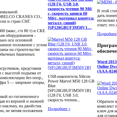
(128 Гб, USB 3.0,
скорость чтения 90 Мб/
В этой ста
симальной
с, скорость записи 60
дать понят
 "KOBELCO CRANES CO.,
Мб/с, материал корпуса:
несколько
сии и стран СНГ.
металл, синий)
ответ, что 
[SP128GBUF3M50V1…
00 (макс, г/п 80 т) и СКЕ
Подробнее
вым оборудованием -
льно оси основной
ванное положение с углом
Програ
краны на строительстве
обеспече
я обычных башенных
Word 2013
Online D
грузчиков, представив
(AAA-0246
и с высотой подъема от
USB-накопитель Silicon
 комплектации без опор.,
Power Marvel M50 128 GB
ифра 5 — широкие опоры,
Blue
[SP128GBUF3M50V1B]
(128 Гб, USB 3.0,
вкой из гигиеничного
скорость чтения...
щая из верхней и нижней
Обратите 
о наклону, на джойстик
комплект п
Подробнее »
и, не меняя положения
ключ для а
для устано