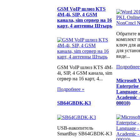
GSM VoIP шлюз KTS
4M-4i, SIP, 4 GSM
канала, sim сервер на 16
карт, 4 антенны Штырь
Обратите 
комплект п
ключ для а
для устано
виде...
Подробнее
GSM VoIP шлюз KTS 4M-
4i, SIP, 4 GSM канала, sim
сервер на 16 карт, 4...
Microsoft 
Enterprise 
Подробнее »
Language 
Academic 
00010)
SB64GBDK-K3
USB-накопитель
SmartBuy SB64GBDK-K3