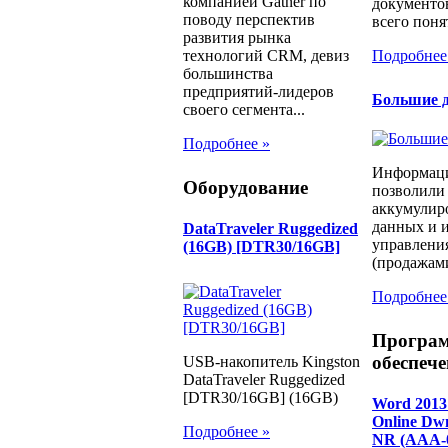
компанией Gatner по
документо
поводу перспектив
всего понят
развития рынка
Подробнее
технологий CRM, девиз
большинства
предприятий-лидеров
Большие д
своего сегмента...
Подробнее »
Информаци
Оборудование
позволили
аккумулир
данных и и
DataTraveler Ruggedized
управлени
(16GB) [DTR30/16GB]
(продажами
Подробнее
Програ
обеспече
USB-накопитель Kingston
DataTraveler Ruggedized
[DTR30/16GB] (16GB)
Word 2013
Online D
Подробнее »
NR (AAA-