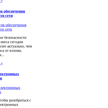
 »
в обеспечения
ти сети
ие безопасности
изнеса сегодня
лее актуально, чем
са от взлома.
...
 »
лектронных
ов
чтобы разобраться с
лектронных