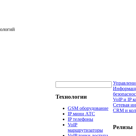
нологий
Управлени
Информац
безопаснос
Технологии
VoIP и IP
Сетевая и
GSM оборудование
CRM и кол
IP мини АТС
IP телефоны
VoIP
Релизы
маршрутизаторы
VoIP точки доступа