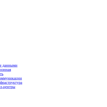
е данными
ионная
ть
 коммуникации
нфраструктура
л-центры