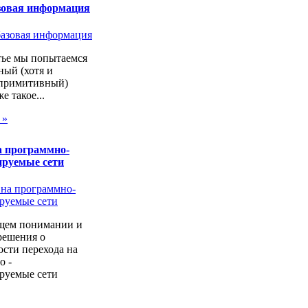
зовая информация
тье мы попытаемся
ный (хотя и
 примитивный)
же такое...
 »
а программно-
ируемые сети
щем понимании и
решения о
сти перехода на
о -
руемые сети