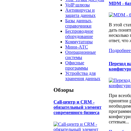
MDM - ба
VoIP шлюзы
Антивирусы и
защита данных
Базы данных,
В этой ста
справочники
дать понят
Беспроводное
несколько
оборудование
ответ, что 
Коммутаторы
Мини-АТС
Подробнее
Операционные
системы
Офисные
Переход н
программы
конфигур
Устройства для
хранения данных
Обзоры
При всеоб
принятии 
Call-центр и CRM -
необходимо
обязательный элемент
программн
современного бизнеса
конфигури
сетевым...