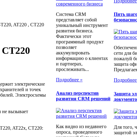
Подробнее
Система CRM
Пять шаго
представляет собой
безопаснос
 ST220, AT220 , CT220
уникальный инструмент
развития бизнеса.
Фактически этот
программный продукт
позволяет
Обеспечен
, CT220
аккумулировать
сети для б
информацию о клиентах
пожалуй бо
и партнерах,
защита офи
прослеживать...
Предлагаем
Подробнее »
Подробнее
держит электрические
хранителей и точек
Анализ перспектив
Защита э
обилей. Электросхемы
развития CRM решений
документ
и не вызывает
Как видно из недавнего
Для того, 
ST220, AT22x, CT220:
опроса, проведенного
защитой э