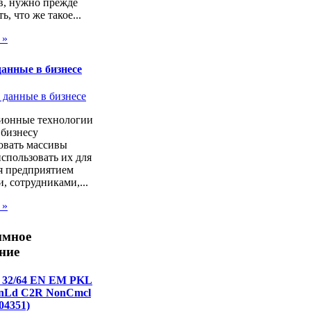
в, нужно прежде
ь, что же такое...
 »
анные в бизнесе
онные технологии
 бизнесу
овать массивы
спользовать их для
я предприятием
, сотрудниками,...
 »
ммное
ние
 32/64 EN EM PKL
wnLd C2R NonCmcl
04351)