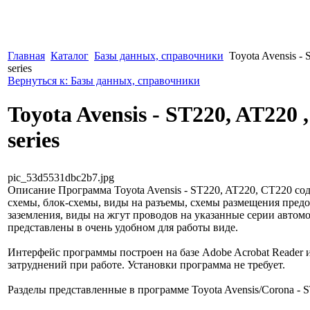
Главная
Каталог
Базы данных, справочники
Toyota Avensis -
series
Вернуться к: Базы данных, справочники
Toyota Avensis - ST220, AT220 
series
pic_53d5531dbc2b7.jpg
Описание
Программа Toyota Avensis - ST220, AT220, CT220 со
схемы, блок-схемы, виды на разъемы, схемы размещения предо
заземления, виды на жгут проводов на указанные серии автом
представлены в очень удобном для работы виде.
Интерфейс программы построен на базе Adobe Acrobat Reader 
затруднений при работе. Установки программа не требует.
Разделы представленные в программе Toyota Avensis/Corona - 