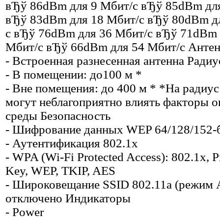
вЂў 86dBm для 9 Мбит/с вЂў 85dBm дл
вЂў 83dBm для 18 Мбит/с вЂў 80dBm д
с вЂў 76dBm для 36 Мбит/с вЂў 71dBm 
Мбит/с вЂў 66dBm для 54 Мбит/с Анте
- Встроенная разнесенная антенна Радиу
- В помещении: до100 м *
- Вне помещения: до 400 м * *На радиус
могут неблагоприятно влиять факторы
среды Безопасность
- Шифрование данных WEP 64/128/152-
- Аутентификация 802.1x
- WPA (Wi-Fi Protected Access): 802.1x, P
Key, WEP, TKIP, AES
- Широковещание SSID 802.11a (режим 
отключено Индикаторы
- Power