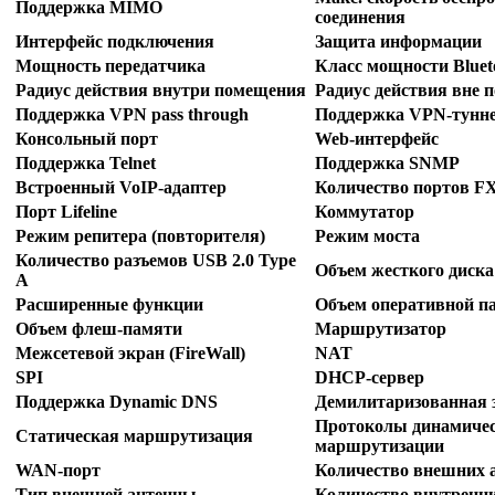
Поддержка MIMO
соединения
Интерфейс подключения
Защита информации
Мощность передатчика
Класс мощности Bluet
Радиус действия внутри помещения
Радиус действия вне 
Поддержка VPN pass through
Поддержка VPN-тунн
Консольный порт
Web-интерфейс
Поддержка Telnet
Поддержка SNMP
Встроенный VoIP-адаптер
Количество портов F
Порт Lifeline
Коммутатор
Режим репитера (повторителя)
Режим моста
Количество разъемов USB 2.0 Type
Объем жесткого диска
A
Расширенные функции
Объем оперативной п
Объем флеш-памяти
Маршрутизатор
Межсетевой экран (FireWall)
NAT
SPI
DHCP-сервер
Поддержка Dynamic DNS
Демилитаризованная 
Протоколы динамиче
Статическая маршрутизация
маршрутизации
WAN-порт
Количество внешних 
Тип внешней антенны
Количество внутренни