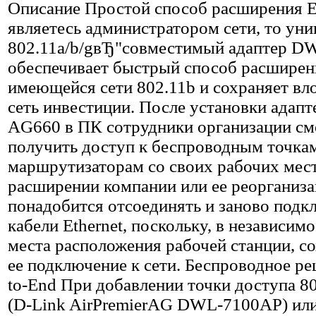
Описание
Простой способ расширения Е
являетесь администратором сети, то ун
802.11a/b/gвЂ"совместимый адаптер 
обеспечивает быстрый способ расширен
имеющейся сети 802.11b и сохраняет вл
сеть инвестиции. После установки адап
AG660 в ПК сотрудники организации см
получить доступ к беспроводным точкам
маршрутизаторам со своих рабочих мест
расширении компании или ее реорганиза
понадобится отсоединять и заново подк
кабели Ethernet, поскольку, в независимо
места расположения рабочей станции, с
ее подключение к сети. Беспроводное р
to-End При добавлении точки доступа 80
(D-Link AirPremierAG DWL-7100AP) ил