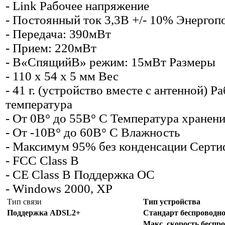
- Link Рабочее напряжение
- Постоянный ток 3,3В +/- 10% Энергоп
- Передача: 390мВт
- Прием: 220мВт
- В«СпящийВ» режим: 15мВт Размеры
- 110 x 54 x 5 мм Вес
- 41 г. (устройство вместе с антенной) Р
температура
- От 0В° до 55В° C Температура хранен
- От -10В° до 60В° C Влажность
- Максимум 95% без конденсации Серт
- FCC Class B
- CE Class B Поддержка ОС
- Windows 2000, XP
Тип связи
Тип устройства
Поддержка ADSL2+
Стандарт беспроводно
Макс. скорость беспр