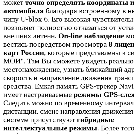
может
точно определять координаты и
автомобиля
благодаря встроенному в н
чипу U-blox 6. Его высокая чувствитель
позволяет полностью отказаться от уста
внешних антенн.
On-line наблюдение
мо
вестись посредством просмотра
8 лице
карт России
, которые представлены в с
МОИ". Там Вы сможете увидеть реально
местонахождение, узнать ближайший адр
скорость и направление движения транс
средства. Емкая память GPS-трекер Nav
имеет настраиваемые
режимы GPS-сле
Следить можно по временному интервал
дистанции, смене направления движения
системе присутствуют
гибридные
интеллектуальные режимы
. Более того