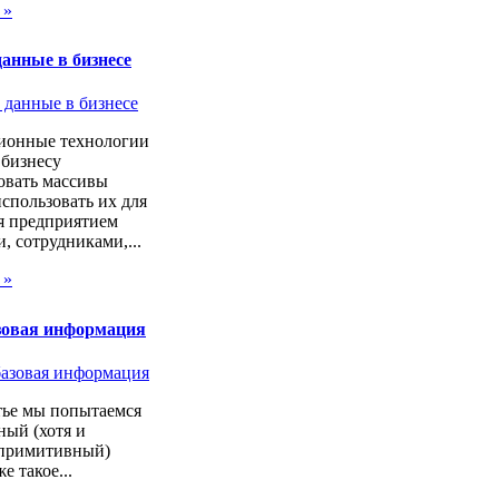
 »
анные в бизнесе
онные технологии
 бизнесу
овать массивы
спользовать их для
я предприятием
, сотрудниками,...
 »
зовая информация
тье мы попытаемся
ный (хотя и
 примитивный)
же такое...