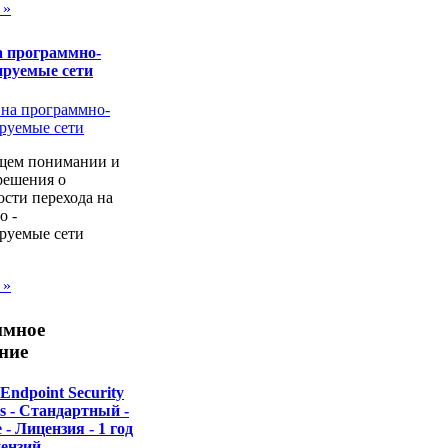
 »
а программно-
ируемые сети
щем понимании и
решения о
сти перехода на
о -
руемые сети
 »
ммное
ние
Endpoint Security
ss - Стандартный -
- Лицензия - 1 год
цензий