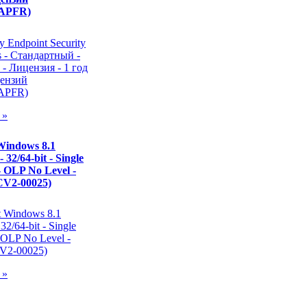
APFR)
 »
Windows 8.1
- 32/64-bit - Single
 OLP No Level -
CV2-00025)
 »