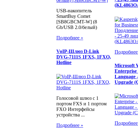
(KL4863O
USB-накопитель
SmartBuy Comet
[SB8GBCMT-W] (8
Gb/USB 2.0/белый)
Подробнее »
VoIP-Шлюз D-Link
Подробнее
DVG-7111S 1FXS, 1FXO,
Hotline
Microsoft 
Enterprise 
Language -
Upgrade (
Голосовой шлюз с 1
портом FXS и 1 портом
FXO Интерфейсы
устройства ...
Подробнее
Подробнее »