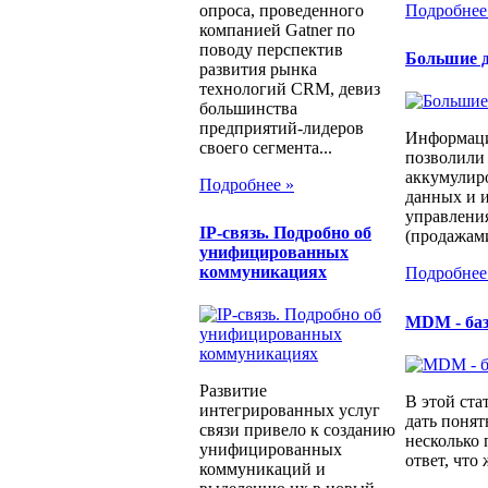
опроса, проведенного
Подробнее
компанией Gatner по
поводу перспектив
Большие д
развития рынка
технологий CRM, девиз
большинства
предприятий-лидеров
Информаци
своего сегмента...
позволили
аккумулир
Подробнее »
данных и и
управлени
IP-связь. Подробно об
(продажами
унифицированных
коммуникациях
Подробнее
MDM - ба
Развитие
В этой ста
интегрированных услуг
дать понят
связи привело к созданию
несколько
унифицированных
ответ, что 
коммуникаций и