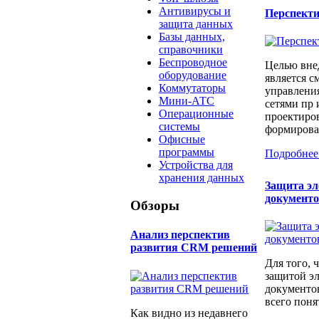
Антивирусы и
Перспект
защита данных
Базы данных,
справочники
Беспроводное
Целью вне
оборудование
является с
Коммутаторы
управлени
Мини-АТС
сетями пр 
Операционные
проектиров
системы
формирован
Офисные
программы
Подробнее
Устройства для
хранения данных
Защита э
документ
Обзоры
Анализ перспектив
развития CRM решений
Для того, 
защитой э
документо
всего понят
Как видно из недавнего