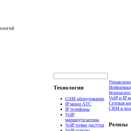
нологий
Управлени
Технологии
Информац
безопаснос
VoIP и IP
GSM оборудование
Сетевая и
IP мини АТС
CRM и кол
IP телефоны
VoIP
маршрутизаторы
Релизы
VoIP точки доступа
VoIP шлюзы