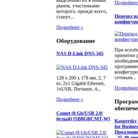
выделению их в новый
Подробнее
рынок, участниками
которого, прежде всего,
Переход н
станут...
конфигур
Подробнее »
Оборудование
При всеоб
NAS D-Link DNS-345
принятии 
необходимо
программн
конфигури
сетевым...
128 x 200 x 178 мм, 2, 7
кг, 2х1 Gigabit Ethernet,
Подробнее
1хUSB, Питание, 4...
Подробнее »
Програ
обеспече
Comet (8 Gb/USB 2.0/
белый) [SB8GBCMT-W]
Kaspersky 
for Busine
Продление 
- 25-49 ли