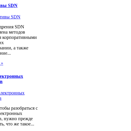
ивы SDN
дрения SDN
мена методов
я корпоративными
их
ании, а также
ие...
 »
лектронных
ов
чтобы разобраться с
лектронных
в, нужно прежде
ь, что же такое...