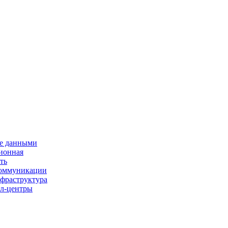
е данными
ионная
ть
 коммуникации
нфраструктура
л-центры