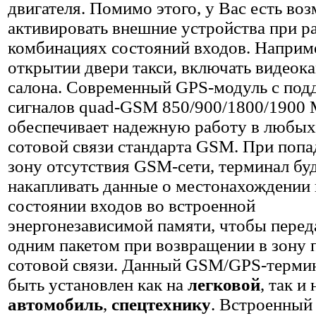
двигателя. Помимо этого, у Вас есть во
активировать внешние устройства при р
комбинациях состояний входов. Наприм
открытии двери такси, включать видеок
салона. Современный GPS-модуль с под
сигналов quad-GSM 850/900/1800/1900
обеспечивает надежную работу в любых
сотовой связи стандарта GSM. При попа
зону отсутствия GSM-сети, терминал бу
накапливать данные о местонахождении 
состоянии входов во встроенной
энергонезависимой памяти, чтобы перед
одним пакетом при возвращении в зону
сотовой связи. Данный GSM/GPS-терми
быть установлен как на
легковой
, так и
автомобиль
,
спецтехнику
. Встроенный