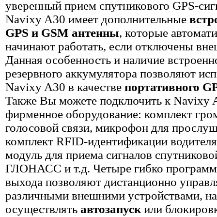
уверенный прием спутникового GPS-сиг
Navixy A30 имеет дополнительные
встр
GPS и GSM антенны
, которые автомат
начинают работать, если отключены вне
Данная особенность и наличие встроенн
резервного аккумулятора позволяют исп
Navixy A30 в качестве
портативного GP
Также Вы можете подключить к Navixy 
фирменное оборудование: комплект гро
голосовой связи, микрофон для прослуш
комплект RFID-идентификации водителя
модуль для приема сигналов спутниково
ГЛОНАСС и т.д. Четыре гибко програм
выхода позволяют дистанционно управл
различными внешними устройствами, н
осуществлять
автозапуск
или блокиров