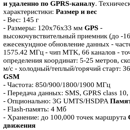
и удаленно по GPRS-каналу
. Техничес
характеристики:
Размер и вес
- Вес: 145 г
- Размеры: 120x76x33 мм
GPS
-
высокочувствительный приемник (до -16
ежесекундное обновление данных - част
1575.42 МГц - чип MTK, 66 каналов - то
определения координат: 5-25 метров, ско
м/с - холодный/теплый/горячий старт: 36
GSM
- Частота: 850/900/1800/1900 МГц
- Передача данных: SMS, GPRS class 10
- Опционально: 3G UMTS/HSDPA
Памя
- Flash-память: 4 Мб
- Хранение: до 100,000 точек маршрута
движения