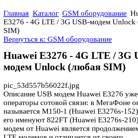
Главная
Каталог
GSM оборудование
H
E3276 - 4G LTE / 3G USB-модем Unlock
SIM)
Вернуться к: GSM оборудование
Huawei E3276 - 4G LTE / 3G 
модем Unlock (любая SIM)
pic_53d557b56022f.jpg
Описание
USB модем Huawei E3276 уже
операторы сотовой связи: в МегаФоне о
называется М150-1 (Huawei E3276s-152)
его именуют 822FT (Huawei E3276s-210
модем от Huawei является продолжение
LTE модемов и отличается от своего