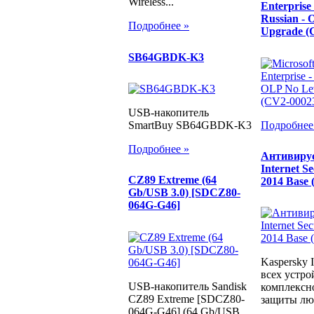
Wireless...
Enterprise 
Russian - 
Подробнее »
Upgrade (
SB64GBDK-K3
USB-накопитель
Подробнее
SmartBuy SB64GBDK-K3
Подробнее »
Антивирус
Internet Se
CZ89 Extreme (64
2014 Base
Gb/USB 3.0) [SDCZ80-
064G-G46]
Kaspersky I
всех устр
USB-накопитель Sandisk
комплексн
CZ89 Extreme [SDCZ80-
защиты люб
064G-G46] (64 Gb/USB