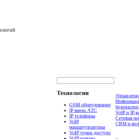
нологий
Технологии
Управлени
Информац
GSM оборудование
безопаснос
IP мини АТС
VoIP и IP
IP телефоны
Сетевая и
VoIP
CRM и кол
маршрутизаторы
VoIP точки доступа
VoIP шлюзы