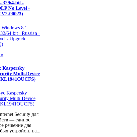
- 32/64-bit -
OLP No Level -
CV2-00023)
 »
 Kaspersky
curity Multi-Device
 (KL1941OUCFS)
nternet Security для
ойств — единое
ое решение для
ых устройств на...