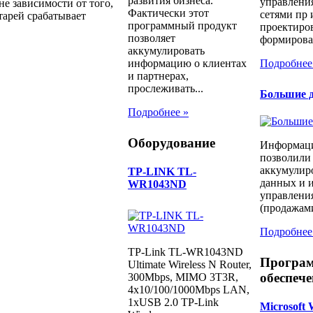
развития бизнеса.
управлени
е зависимости от того,
Фактически этот
сетями пр 
атарей срабатывает
программный продукт
проектиров
позволяет
формирован
аккумулировать
Подробнее
информацию о клиентах
и партнерах,
прослеживать...
Большие д
Подробнее »
Оборудование
Информаци
позволили
аккумулир
TP-LINK TL-
данных и и
WR1043ND
управлени
(продажами
Подробнее
TP-Link TL-WR1043ND
Програ
Ultimate Wireless N Router,
обеспече
300Mbps, MIMO 3T3R,
4x10/100/1000Mbps LAN,
1xUSB 2.0 TP-Link
Microsoft 