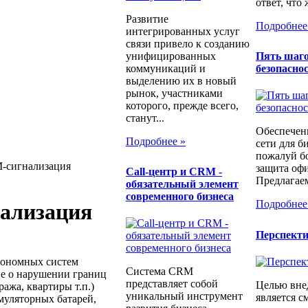
ответ, что 
Развитие
Подробнее
интегрированных услуг
связи привело к созданию
унифицированных
Пять шаго
коммуникаций и
безопаснос
выделению их в новый
рынок, участниками
которого, прежде всего,
станут...
Обеспечен
Подробнее »
сети для б
пожалуй бо
-сигнализация
защита офи
Call-центр и CRM -
Предлагаем
обязательный элемент
современного бизнеса
Подробнее
ализация
Перспект
тономных систем
Система CRM
ие о нарушении границ
представляет собой
Целью вне
ража, квартиры т.п.)
уникальный инструмент
является с
муляторных батарей,