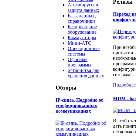
Релизы
Антивирусы и
защита данных
Переход н
Базы данных,
конфигур
справочники
Беспроводное
оборудование
Коммутаторы
Мини-АТС
При всеоб
Операционные
принятии 
системы
необходимо
Офисные
программн
программы
конфигури
Устройства для
сетевым...
хранения данных
Подробнее
Обзоры
MDM - ба
IP-связь. Подробно об
унифицированных
коммуникациях
В этой ста
дать понят
несколько