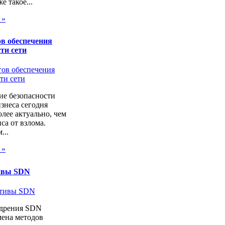
же такое...
 »
в обеспечения
ти сети
ие безопасности
изнеса сегодня
лее актуально, чем
са от взлома.
...
 »
ивы SDN
дрения SDN
мена методов