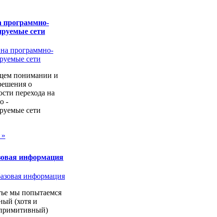
а программно-
ируемые сети
щем понимании и
решения о
сти перехода на
о -
руемые сети
 »
зовая информация
тье мы попытаемся
ный (хотя и
 примитивный)