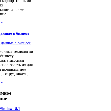
я корпоративными
их
ании, а также
ие...
 »
анные в бизнесе
онные технологии
 бизнесу
овать массивы
спользовать их для
я предприятием
, сотрудниками,...
 »
ммное
ние
Windows 8.1