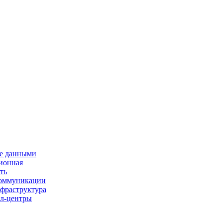
е данными
ионная
ть
 коммуникации
нфраструктура
л-центры