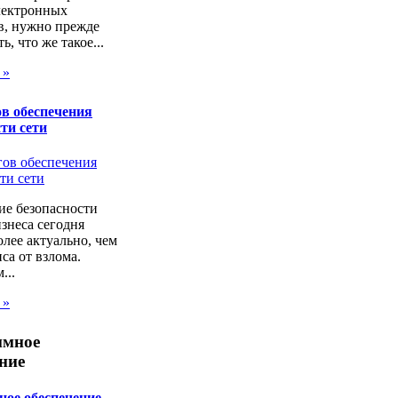
лектронных
в, нужно прежде
ь, что же такое...
 »
в обеспечения
ти сети
ие безопасности
изнеса сегодня
лее актуально, чем
са от взлома.
...
 »
ммное
ние
ое обеспечение