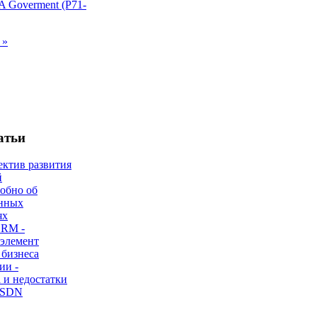
 »
атьи
ектив развития
й
робно об
нных
ях
CRM -
 элемент
 бизнеса
ии -
 и недостатки
 SDN