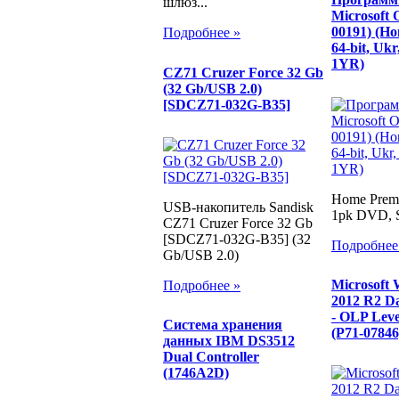
шлюз...
Microsoft 
00191) (Ho
Подробнее »
64-bit, Uk
1YR)
CZ71 Cruzer Force 32 Gb
(32 Gb/USB 2.0)
[SDCZ71-032G-B35]
Home Premiu
USB-накопитель Sandisk
1pk DVD, 
CZ71 Cruzer Force 32 Gb
[SDCZ71-032G-B35] (32
Подробнее
Gb/USB 2.0)
Microsoft 
Подробнее »
2012 R2 Da
- OLP Lev
Система хранения
(P71-07846
данных IBM DS3512
Dual Controller
(1746A2D)