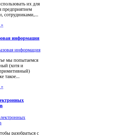
спользовать их для
я предприятием
, сотрудниками,...
 »
зовая информация
тье мы попытаемся
ный (хотя и
 примитивный)
же такое...
 »
лектронных
ов
чтобы разобраться с