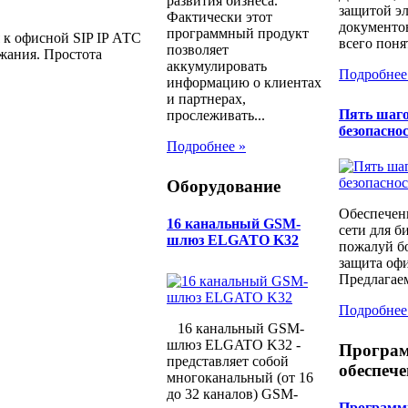
развития бизнеса.
защитой э
Фактически этот
документо
программный продукт
 к офисной SIP IP АТС
всего понят
позволяет
жания. Простота
аккумулировать
Подробнее
информацию о клиентах
и партнерах,
Пять шаго
прослеживать...
безопаснос
Подробнее »
Оборудование
Обеспечен
16 канальный GSM-
сети для б
шлюз ELGATO K32
пожалуй бо
защита офи
Предлагаем
Подробнее
16 канальный GSM-
шлюз ELGATO K32 -
Програ
представляет собой
обеспече
многоканальный (от 16
до 32 каналов) GSM-
Программн