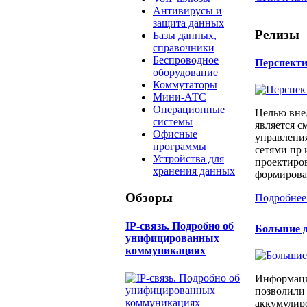
Антивирусы и
защита данных
Релизы
Базы данных,
справочники
Беспроводное
Перспект
оборудование
Коммутаторы
Мини-АТС
Операционные
Целью вне
системы
является с
Офисные
управлени
программы
сетями пр 
Устройства для
проектиров
хранения данных
формирован
Обзоры
Подробнее
IP-связь. Подробно об
Большие д
унифицированных
коммуникациях
Информаци
позволили
аккумулир