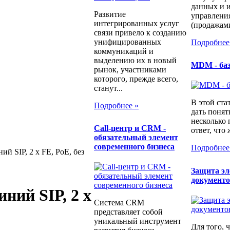
данных и и
Развитие
управлени
интегрированных услуг
(продажами
связи привело к созданию
унифицированных
Подробнее
коммуникаций и
выделению их в новый
MDM - ба
рынок, участниками
которого, прежде всего,
станут...
В этой ста
Подробнее »
дать понят
несколько
Call-центр и CRM -
ответ, что 
обязательный элемент
современного бизнеса
Подробнее
ий SIР, 2 x FE, PoE, без
Защита э
документ
ний SIР, 2 x
Система CRM
представляет собой
уникальный инструмент
Для того, 