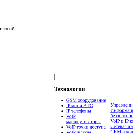
нологий
Технологии
GSM оборудование
Управлени
IP мини АТС
Информац
IP телефоны
безопаснос
VoIP
VoIP и IP
маршрутизаторы
Сетевая и
VoIP точки доступа
CRM и кол
VoIP шлюзы