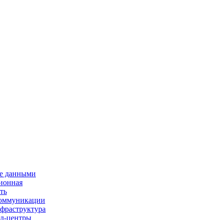
е данными
ионная
ть
 коммуникации
нфраструктура
л-центры