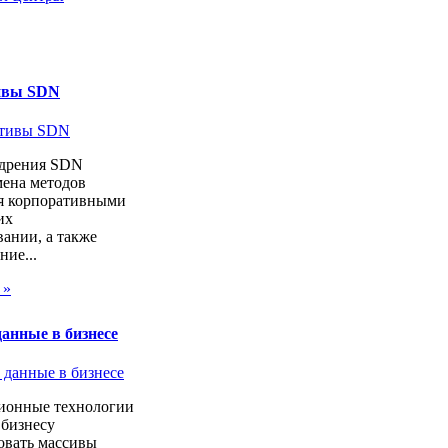
ивы SDN
дрения SDN
мена методов
я корпоративными
их
ании, а также
ие...
 »
анные в бизнесе
онные технологии
 бизнесу
овать массивы