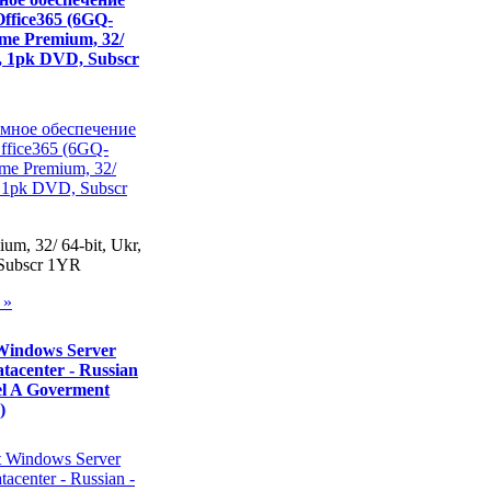
Office365 (6GQ-
me Premium, 32/
r, 1pk DVD, Subscr
m, 32/ 64-bit, Ukr,
Subscr 1YR
 »
Windows Server
tacenter - Russian
el A Goverment
)