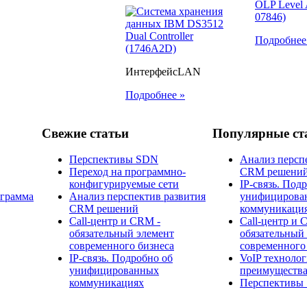
Подробнее
ИнтерфейсLAN
Подробнее »
Свежие статьи
Популярные ст
Перспективы SDN
Анализ персп
Переход на программно-
CRM решени
конфигурируемые сети
IP-связь. Под
ограмма
Анализ перспектив развития
унифицирова
CRM решений
коммуникаци
Call-центр и CRM -
Call-центр и 
обязательный элемент
обязательный
современного бизнеса
современного
IP-связь. Подробно об
​VoIP технолог
унифицированных
преимущества
коммуникациях
Перспективы