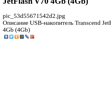
JetFlash V70 4Gb (4Gb)
pic_53d55671542d2.jpg
Описание
USB-накопитель Transcend Jet
4Gb (4Gb)