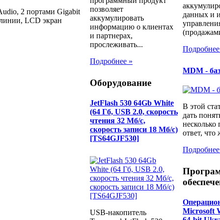
программный продукт
аккумулир
позволяет
dio, 2 портами Gigabit
данных и и
аккумулировать
4 линии, LCD экран
управлени
информацию о клиентах
(продажами
и партнерах,
прослеживать...
Подробнее
Подробнее »
MDM - ба
Оборудование
JetFlash 530 64Gb White
В этой ста
(64 Гб, USB 2.0, скорость
дать понят
чтения 32 Мб/с,
несколько
скорость записи 18 Мб/с)
ответ, что 
[TS64GJF530]
Подробнее
Програ
обеспече
Операцион
Microsoft 
USB-накопитель
64-bit Uk