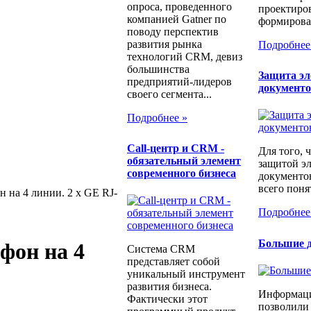
опроса, проведенного
проектиров
компанией Gatner по
формирован
поводу перспектив
развития рынка
Подробнее
технологий CRM, девиз
большинства
Защита э
предприятий-лидеров
документ
своего сегмента...
Подробнее »
Call-центр и CRM -
Для того, 
обязательный элемент
защитой э
современного бизнеса
документо
всего понят
н на 4 линии. 2 x GE RJ-
Подробнее
Большие д
фон на 4
Система CRM
представляет собой
уникальный инструмент
развития бизнеса.
Информаци
Фактически этот
позволили