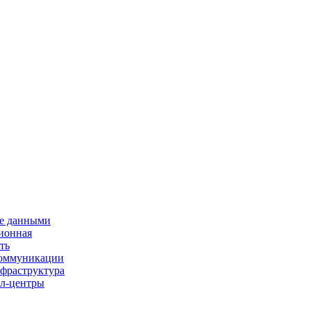
е данными
ионная
ть
 коммуникации
нфраструктура
л-центры