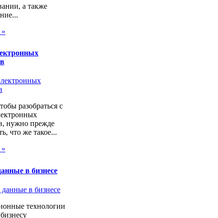
ании, а также
ие...
 »
лектронных
ов
чтобы разобраться с
лектронных
в, нужно прежде
ь, что же такое...
 »
анные в бизнесе
онные технологии
 бизнесу