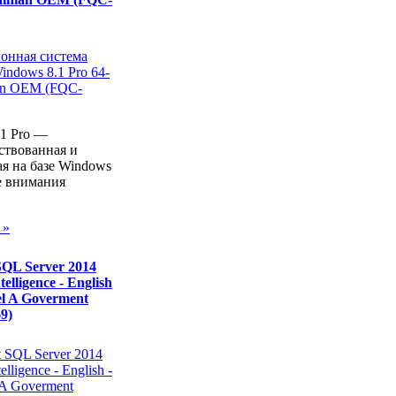
.1 Pro —
ствованная и
я на базе Windows
е внимания
 »
SQL Server 2014
telligence - English
el A Goverment
9)