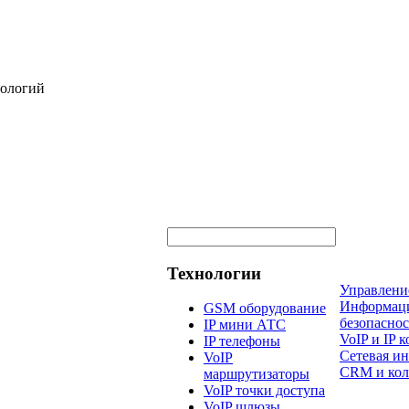
нологий
Технологии
Управлени
Информац
GSM оборудование
безопаснос
IP мини АТС
VoIP и IP
IP телефоны
Сетевая и
VoIP
CRM и кол
маршрутизаторы
VoIP точки доступа
VoIP шлюзы