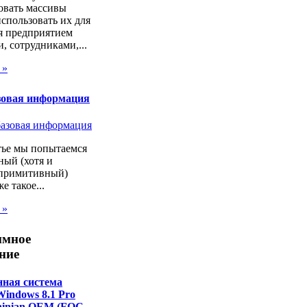
овать массивы
спользовать их для
я предприятием
, сотрудниками,...
 »
зовая информация
тье мы попытаемся
ный (хотя и
 примитивный)
же такое...
 »
ммное
ние
ная система
Windows 8.1 Pro
rainian OEM (FQC-