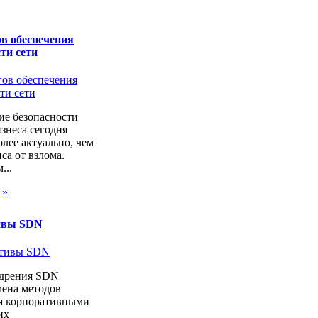
в обеспечения
ти сети
ие безопасности
изнеса сегодня
лее актуально, чем
са от взлома.
...
 »
ивы SDN
дрения SDN
мена методов
я корпоративными
их