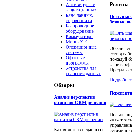
Релизы
Антивирусы и
защита данных
Базы данных,
Пять шаго
справочники
безопаснос
Беспроводное
оборудование
Коммутаторы
Мини-АТС
Операционные
Обеспечен
системы
сети для б
Офисные
пожалуй бо
программы
защита офи
Устройства для
Предлагаем
хранения данных
Подробнее
Обзоры
Перспект
Анализ перспектив
развития CRM решений
Целью вне
является с
управлени
Как видно из недавнего
сетями пр 