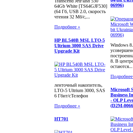
Transcend JetFlash 530
06996)
64Gb White [TS64GJF530]
(64 Гб, USB 2.0, скорость
чтения 32 Мб/с,...
Подробнее »
HP BL540B MSL LTO-5
Windows 8
Ultrium 3000 SAS Drive
усовершен
Upgrade Kit
построенна
8. В центр
остаются...
Подробнее
ленточный накопитель,
Microsoft 
LTO-5 Ultrium 3000, SAS
Business In
6 Гбит/сТелефон
- OLP Lev
(D2M-0066
Подробнее »
HT701