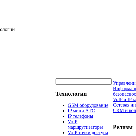
нологий
Управлени
Информац
Технологии
безопаснос
VoIP и IP
Сетевая и
GSM оборудование
CRM и кол
IP мини АТС
IP телефоны
VoIP
Релизы
маршрутизаторы
VoIP точки доступа