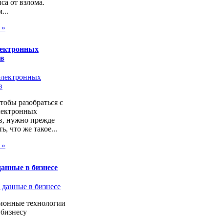
са от взлома.
...
 »
лектронных
ов
чтобы разобраться с
лектронных
в, нужно прежде
ь, что же такое...
 »
анные в бизнесе
онные технологии
 бизнесу