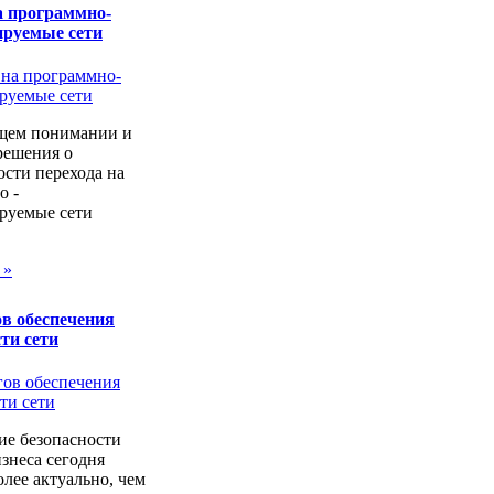
а программно-
ируемые сети
щем понимании и
решения о
сти перехода на
о -
руемые сети
 »
в обеспечения
ти сети
ие безопасности
изнеса сегодня
лее актуально, чем