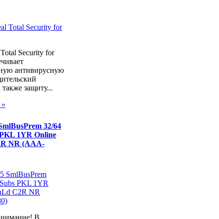
Total Security for
ечивает
ную антивирусную
дительский
 также защиту...
 »
 SmlBusPrem 32/64
 PKL 1YR Online
R NR (AAA-
внимание! В