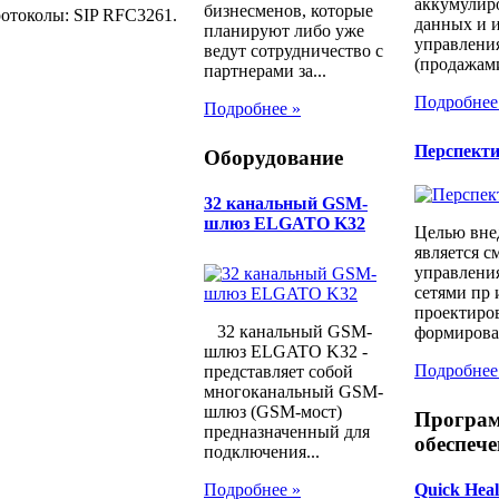
аккумулир
бизнесменов, которые
ротоколы: SIP RFC3261.
данных и и
планируют либо уже
управлени
ведут сотрудничество с
(продажами
партнерами за...
Подробнее
Подробнее »
Перспект
Оборудование
32 канальный GSM-
шлюз ELGATO K32
Целью вне
является с
управлени
сетями пр 
проектиров
32 канальный GSM-
формирован
шлюз ELGATO K32 -
Подробнее
представляет собой
многоканальный GSM-
шлюз (GSM-мост)
Програ
предназначенный для
обеспече
подключения...
Quick Heal 
Подробнее »