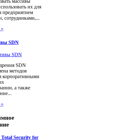
овать массивы
спользовать их для
я предприятием
, сотрудниками,...
 »
ивы SDN
дрения SDN
мена методов
я корпоративными
их
ании, а также
ие...
 »
ммное
ние
Total Security for