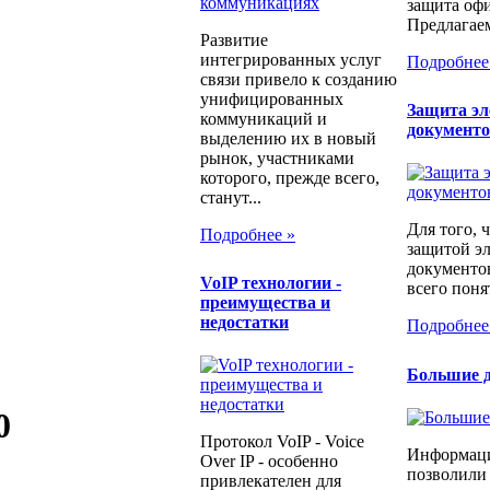
защита офи
Предлагаем
Развитие
интегрированных услуг
Подробнее
связи привело к созданию
унифицированных
Защита э
коммуникаций и
документ
выделению их в новый
рынок, участниками
которого, прежде всего,
станут...
Для того, 
Подробнее »
защитой э
документо
​VoIP технологии -
всего понят
преимущества и
недостатки
Подробнее
Большие д
0
Протокол VoIP - Voice
Информаци
Over IP - особенно
позволили
привлекателен для