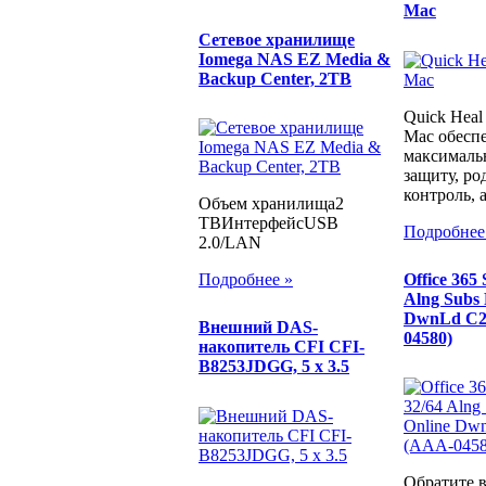
Mac
Сетевое хранилище
Iomega NAS EZ Media &
Backup Center, 2TB
Quick Heal 
Mac обесп
максималь
защиту, ро
контроль, а
Объем хранилища2
TBИнтерфейсUSB
Подробнее
2.0/LAN
Office 365
Подробнее »
Alng Subs
DwnLd C2
Внешний DAS-
04580)
накопитель CFI CFI-
B8253JDGG, 5 x 3.5
Обратите 