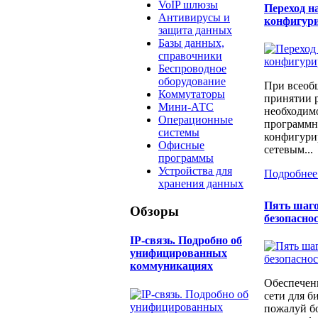
VoIP шлюзы
Переход н
Антивирусы и
конфигур
защита данных
Базы данных,
справочники
Беспроводное
оборудование
При всеоб
Коммутаторы
принятии 
Мини-АТС
необходимо
Операционные
программн
системы
конфигури
Офисные
сетевым...
программы
Устройства для
Подробнее
хранения данных
Пять шаго
Обзоры
безопаснос
IP-связь. Подробно об
унифицированных
коммуникациях
Обеспечен
сети для б
пожалуй бо