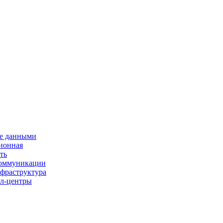
е данными
ионная
ть
 коммуникации
нфраструктура
л-центры