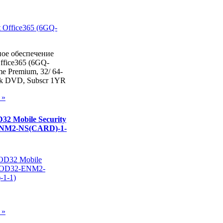
ое обеспечение
Office365 (6GQ-
e Premium, 32/ 64-
1pk DVD, Subscr 1YR
 »
2 Mobile Security
NM2-NS(CARD)-1-
 »