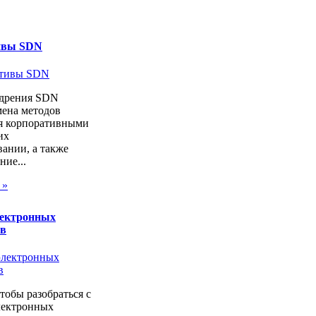
ивы SDN
дрения SDN
мена методов
я корпоративными
их
ании, а также
ие...
 »
лектронных
ов
чтобы разобраться с
лектронных