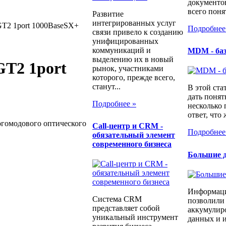
документо
всего понят
Развитие
интегрированных услуг
T2 1port 1000BaseSX+
Подробнее
связи привело к созданию
унифицированных
коммуникаций и
MDM - ба
выделению их в новый
T2 1port
рынок, участниками
которого, прежде всего,
станут...
В этой ста
дать понят
Подробнее »
несколько
ответ, что 
огомодового оптического
Call-центр и CRM -
Подробнее
обязательный элемент
современного бизнеса
Большие д
Информаци
Система CRM
позволили
представляет собой
аккумулир
уникальный инструмент
данных и и