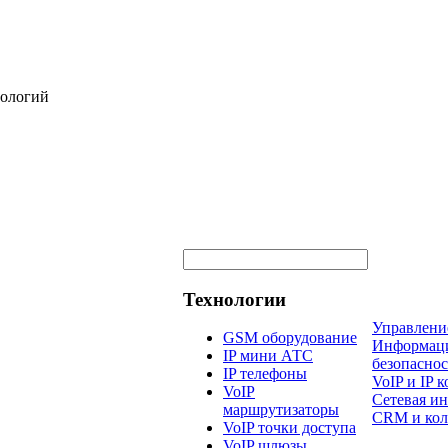
нологий
Технологии
Управлени
GSM оборудование
Информац
IP мини АТС
безопаснос
IP телефоны
VoIP и IP
VoIP
Сетевая и
маршрутизаторы
CRM и кол
VoIP точки доступа
VoIP шлюзы