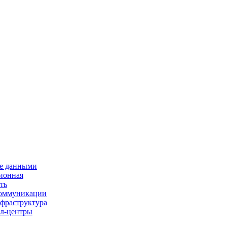
е данными
ионная
ть
 коммуникации
нфраструктура
л-центры