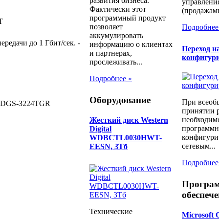
развития бизнеса.
управлени
Фактически этот
(продажами
программный продукт
T
позволяет
Подробнее
аккумулировать
ередачи до 1 Гбит/сек. -
информацию о клиентах
Переход н
и партнерах,
конфигур
прослеживать...
Подробнее »
Оборудование
При всеоб
- DGS-3224TGR
принятии 
необходимо
Жесткий диск Western
программн
Digital
конфигури
WDBCTL0030HWT-
сетевым...
EESN, 3Тб
Подробнее
Програ
обеспече
Технические
Microsoft 