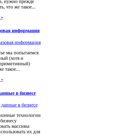
в, нужно прежде
ь, что же такое...
 »
зовая информация
тье мы попытаемся
ный (хотя и
 примитивный)
же такое...
 »
анные в бизнесе
онные технологии
 бизнесу
овать массивы
спользовать их для