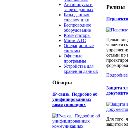
Антивирусы и
Релизы
защита данных
Базы данных,
Перспект
справочники
Беспроводное
оборудование
Коммутаторы
Целью вне
Мини-АТС
является с
Операционные
управлени
системы
сетями пр 
Офисные
проектиров
программы
формирован
Устройства для
хранения данных
Подробнее
Обзоры
Защита э
документ
IP-связь. Подробно об
унифицированных
коммуникациях
Для того, 
защитой э