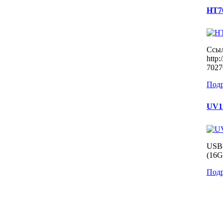
HT7
Ссыл
http
7027
Подр
UV1
USB
(16G
Подр