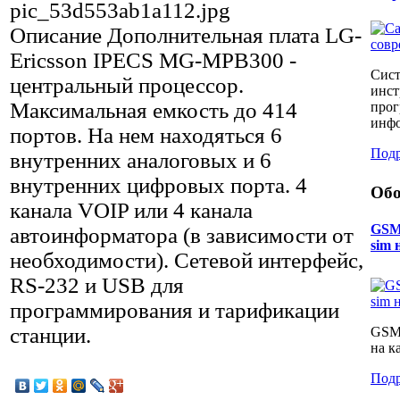
pic_53d553ab1a112.jpg
Описание
Дополнительная плата LG-
Ericsson IPECS MG-MPB300 -
Сист
центральный процессор.
инст
Максимальная емкость до 414
прог
инфо
портов. На нем находяться 6
Подр
внутренних аналоговых и 6
внутренних цифровых порта. 4
Обо
канала VOIP или 4 канала
GSM 
автоинформатора (в зависимости от
sim 
необходимости). Сетевой интерфейс,
RS-232 и USB для
программирования и тарификации
станции.
GSM 
на к
Подр