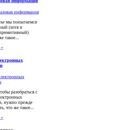
зовая информация
тье мы попытаемся
ный (хотя и
 примитивный)
же такое...
 »
лектронных
ов
чтобы разобраться с
лектронных
в, нужно прежде
ь, что же такое...
 »