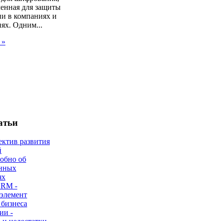
ченная для защиты
и в компаниях и
ях. Одним...
 »
атьи
ектив развития
й
робно об
нных
ях
CRM -
 элемент
 бизнеса
ии -