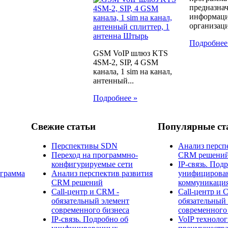
предназна
информаци
организаци
Подробнее
GSM VoIP шлюз KTS
4SM-2, SIP, 4 GSM
канала, 1 sim на канал,
антенный...
Подробнее »
Свежие статьи
Популярные ст
Перспективы SDN
Анализ персп
Переход на программно-
CRM решени
конфигурируемые сети
IP-связь. Под
ограмма
Анализ перспектив развития
унифицирова
CRM решений
коммуникаци
Call-центр и CRM -
Call-центр и 
обязательный элемент
обязательный
современного бизнеса
современного
IP-связь. Подробно об
​VoIP технолог