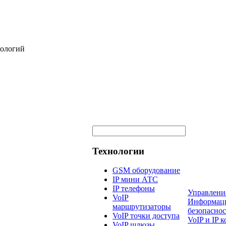
нологий
Технологии
GSM оборудование
IP мини АТС
IP телефоны
Управлени
VoIP
Информац
маршрутизаторы
безопаснос
VoIP точки доступа
VoIP и IP
VoIP шлюзы