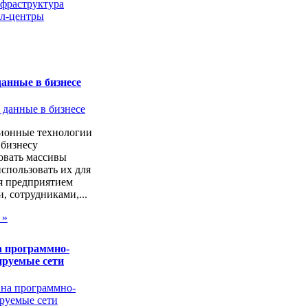
нфраструктура
л-центры
анные в бизнесе
онные технологии
 бизнесу
овать массивы
спользовать их для
я предприятием
, сотрудниками,...
 »
а программно-
ируемые сети