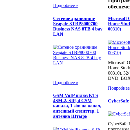
Програ
Подробнее »
обеспече
Сетевое хранилище
Microsoft 
Seagate STBP8000700
Home Stud
Business NAS 8TB 4 bay
00310)
LAN
Microsoft O
Home Stude
...
00310), 32/
DVD, BO
Подробнее »
Подробнее
GSM VoIP шлюз KTS
4SM-2, SIP, 4 GSM
CyberSafe 
канала, 1 sim на канал,
антенный сплиттер, 1
антенна Штырь
CyberSafe E
программа