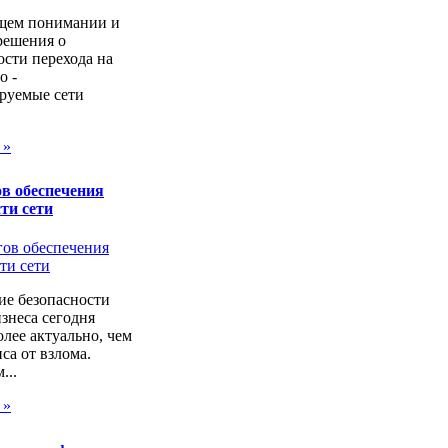
щем понимании и
решения о
сти перехода на
о -
руемые сети
 »
в обеспечения
ти сети
ие безопасности
изнеса сегодня
лее актуально, чем
са от взлома.
...
 »