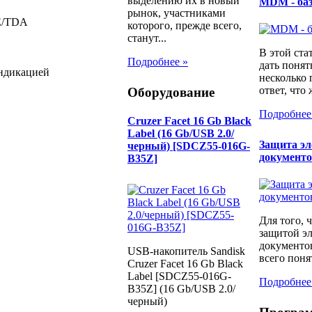
выделению их в новый
MDM - ба
рынок, участниками
E/TDA
которого, прежде всего,
станут...
В этой ста
Подробнее »
дать понят
ндикацией
несколько
ответ, что 
Оборудование
Подробнее
Cruzer Facet 16 Gb Black
Label (16 Gb/USB 2.0/
Защита э
черный) [SDCZ55-016G-
документ
B35Z]
Для того, 
защитой э
документо
USB-накопитель Sandisk
всего понят
Cruzer Facet 16 Gb Black
Label [SDCZ55-016G-
Подробнее
B35Z] (16 Gb/USB 2.0/
черный)