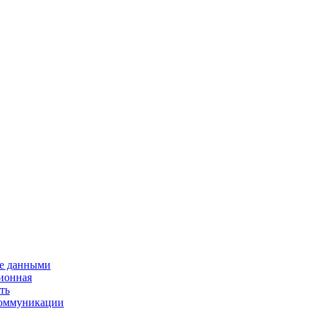
е данными
ионная
ть
 коммуникации