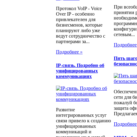
При всеоб
Протокол VoIP - Voice
принятии 
Over IP - особенно
необходимо
привлекателен для
программн
бизнесменов, которые
конфигури
планируют либо уже
сетевым...
ведут сотрудничество с
партнерами за...
Подробнее
Подробнее »
Пять шаго
безопаснос
IP-связь. Подробно об
унифицированных
коммуникациях
Обеспечен
сети для б
пожалуй бо
защита офи
Развитие
Предлагаем
интегрированных услуг
связи привело к созданию
Подробнее
унифицированных
коммуникаций и