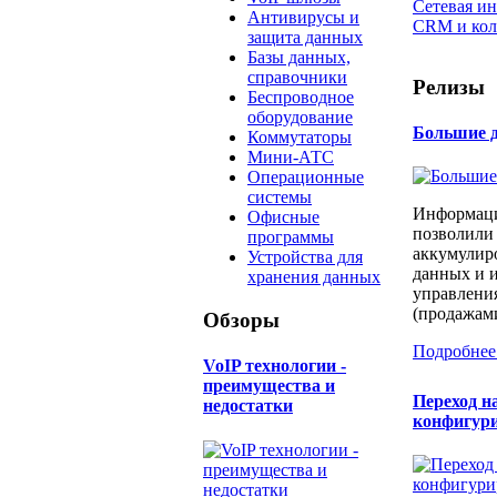
Сетевая и
Антивирусы и
CRM и кол
защита данных
Базы данных,
справочники
Релизы
Беспроводное
оборудование
Большие д
Коммутаторы
Мини-АТС
Операционные
системы
Информаци
Офисные
позволили
программы
аккумулир
Устройства для
данных и и
хранения данных
управлени
(продажами
Обзоры
Подробнее
​VoIP технологии -
преимущества и
Переход н
недостатки
конфигур