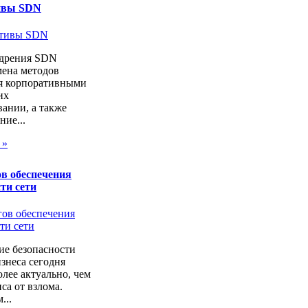
ивы SDN
дрения SDN
мена методов
я корпоративными
их
ании, а также
ие...
 »
в обеспечения
ти сети
ие безопасности
изнеса сегодня
лее актуально, чем
са от взлома.
...