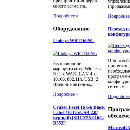
предприятий-лидеров
управлени
своего сегмента...
(продажами
Подробнее »
Подробнее
Оборудование
Переход н
конфигур
Linksys WRT160NL
При всеоб
Беспроводной
принятии 
маршрутизатор Wireless-
необходимо
N: 1 x WAN, LAN 4 x
программн
10100, 802.11n, USB, 2
конфигури
Внешние антенны,...
сетевым...
Подробнее »
Подробнее
Cruzer Facet 16 Gb Black
Програ
Label (16 Gb/USB 2.0/
обеспече
черный) [SDCZ55-016G-
B35Z]
Microsoft 