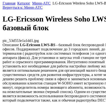
Главная
Каталог
Мини-АТС
LG-Ericsson Wireless Soho LWS-
Вернуться к: Мини-АТС
LG-Ericsson Wireless Soho LW
базовый блок
pic_53d553e1a1dd1.jpg
Описание
LG-Ericsson LWS-BS
- базовый блок беспроводно
офисов. Поддерживает подключение до 3 городских линий, до
терминалов ( радиотрубок или системных телефонов ) и одног
аппарата (факса). Для установки и запуска этой станции не тр
работ и серьезного программирования. Интуитивно понятный 
установить все необходимые для работы настройки любому ж
является оптимальным решением для организаций малого бищн
существенных средств для развития инфраструктуры, а хотят 
дешево решить проблему связи в офисе и заниматься основным
обслуживании клиентов станция W-SOHO имеет встроенную г
минут, определитель номера звонящего абонента, возможность
на нежелательные звонки (черный список). Одним из сущест
является возможность использования беспроводного системн
который подключается также, как и обычная радиотрубка DEC