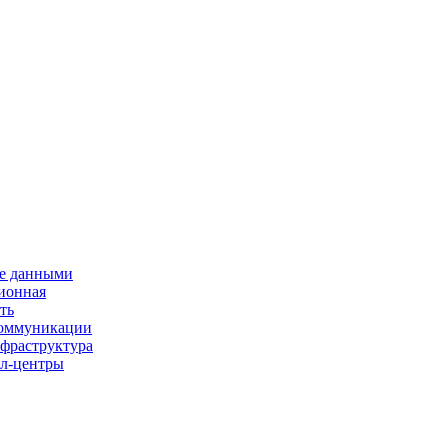
е данными
ионная
ть
 коммуникации
нфраструктура
л-центры