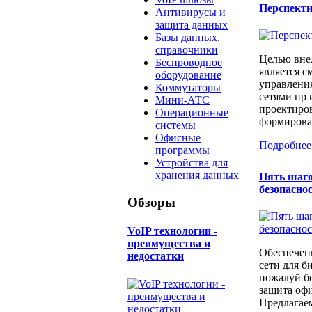
Перспект
Антивирусы и
защита данных
Базы данных,
справочники
Целью вне
Беспроводное
является с
оборудование
управлени
Коммутаторы
сетями пр 
Мини-АТС
проектиров
Операционные
формирован
системы
Офисные
Подробнее
программы
Устройства для
хранения данных
Пять шаго
безопаснос
Обзоры
​VoIP технологии -
преимущества и
Обеспечен
недостатки
сети для б
пожалуй бо
защита офи
Предлагаем