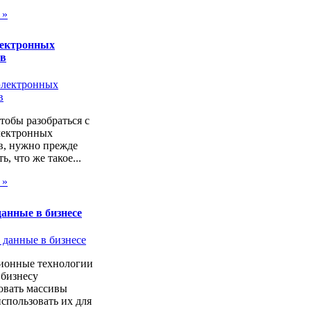
 »
лектронных
ов
чтобы разобраться с
лектронных
в, нужно прежде
ь, что же такое...
 »
анные в бизнесе
онные технологии
 бизнесу
овать массивы
спользовать их для