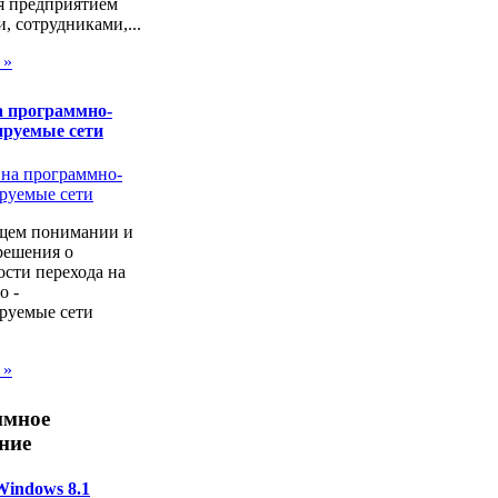
я предприятием
, сотрудниками,...
 »
а программно-
ируемые сети
щем понимании и
решения о
сти перехода на
о -
руемые сети
 »
ммное
ние
Windows 8.1