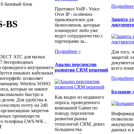
BS базовый блок
Подробнее
Протокол VoIP - Voice
Over IP - особенно
Защита э
привлекателен для
S-BS
документ
бизнесменов, которые
планируют либо уже
ведут сотрудничество с
партнерами за...
Подробнее »
Для того, 
й DECT АТС для малых
защитой э
 7 беспроводных
документо
Анализ перспектив
о проводного внутреннего
всего понят
развития CRM решений
ебуется никаких кабельных
интерфейс позволяет
Подробнее
елающему. Wireless SOHO
еса, которые не имеют
Большие д
максимально быстро и
Как видно из недавнего
 делом. Для удобства в
опроса, проведенного
олосовую почту на 240
компанией Gatner по
 организациии запретов
поводу перспектив
Информаци
венных преимуществ
развития рынка
позволили
ого телефона LWS-WK ,
технологий CRM, девиз
аккумулир
T
большинства
данных и и