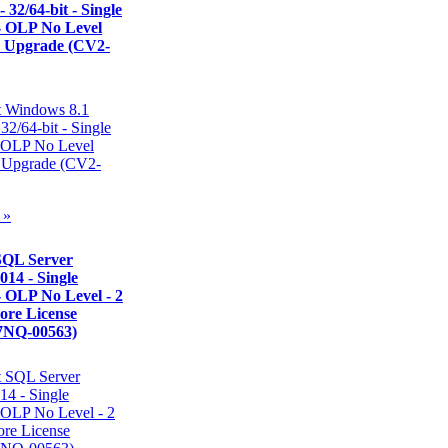
- 32/64-bit - Single
- OLP No Level
- Upgrade (CV2-
 »
SQL Server
014 - Single
 OLP No Level - 2
Core License
(7NQ-00563)