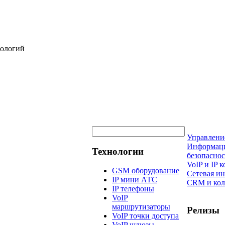
нологий
Управлени
Информац
Технологии
безопаснос
VoIP и IP
GSM оборудование
Сетевая и
IP мини АТС
CRM и кол
IP телефоны
VoIP
маршрутизаторы
Релизы
VoIP точки доступа
VoIP шлюзы