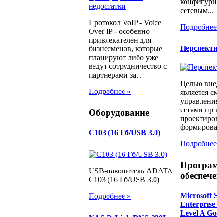
конфигури
сетевым...
Протокол VoIP - Voice
Подробнее
Over IP - особенно
привлекателен для
Перспект
бизнесменов, которые
планируют либо уже
ведут сотрудничество с
партнерами за...
Целью вне
Подробнее »
является с
управлени
сетями пр 
Оборудование
проектиров
формирован
C103 (16 Гб/USB 3.0)
Подробнее
Програ
USB-накопитель ADATA
обеспече
C103 (16 Гб/USB 3.0)
Microsoft 
Подробнее »
Enterprise
Level A Go