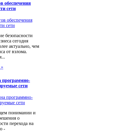
в обеспечения
ти сети
ие безопасности
изнеса сегодня
лее актуально, чем
са от взлома.
...
 »
а программно-
ируемые сети
щем понимании и
решения о
сти перехода на
о -