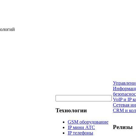
нологий
Управлени
Информац
безопаснос
VoIP и IP
Сетевая и
Технологии
CRM и кол
GSM оборудование
Релизы
IP мини АТС
IP телефоны