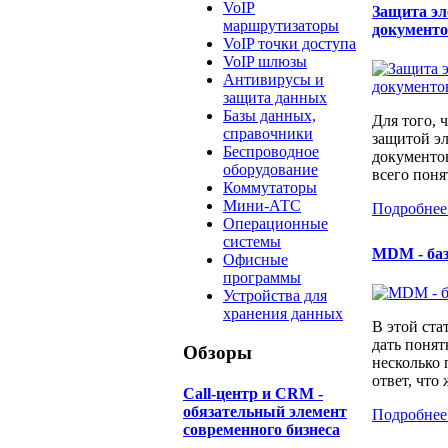
VoIP
Защита э
маршрутизаторы
документ
VoIP точки доступа
VoIP шлюзы
Антивирусы и
защита данных
Базы данных,
Для того, 
справочники
защитой э
Беспроводное
документо
оборудование
всего понят
Коммутаторы
Мини-АТС
Подробнее
Операционные
системы
MDM - ба
Офисные
программы
Устройства для
хранения данных
В этой ста
дать понят
Обзоры
несколько
ответ, что 
Call-центр и CRM -
обязательный элемент
Подробнее
современного бизнеса