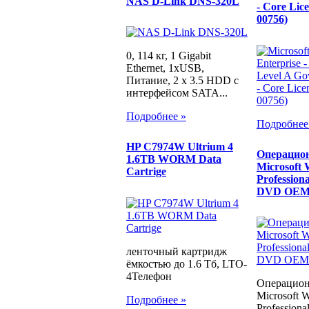
NAS D-Link DNS-320L
- Core Lice
00756)
0, 114 кг, 1 Gigabit
Ethernet, 1хUSB,
Питание, 2 x 3.5 HDD с
интерфейсом SATA...
Подробнее »
Подробнее
HP C7974W Ultrium 4
Операцион
1.6TB WORM Data
Microsoft
Cartrige
Professiona
DVD OEM 
ленточный картридж
ёмкостью до 1.6 Тб, LTO-
4Телефон
Операцион
Microsoft 
Подробнее »
Professiona