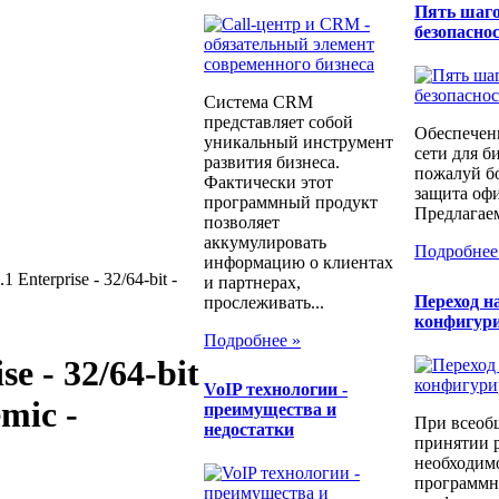
Пять шаго
безопаснос
Система CRM
представляет собой
Обеспечен
уникальный инструмент
сети для б
развития бизнеса.
пожалуй бо
Фактически этот
защита офи
программный продукт
Предлагаем
позволяет
аккумулировать
Подробнее
информацию о клиентах
 Enterprise - 32/64-bit -
и партнерах,
Переход н
прослеживать...
конфигур
Подробнее »
e - 32/64-bit
​VoIP технологии -
mic -
преимущества и
При всеоб
недостатки
принятии 
необходимо
программн