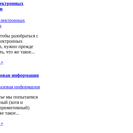
лектронных
ов
чтобы разобраться с
лектронных
в, нужно прежде
ь, что же такое...
 »
зовая информация
тье мы попытаемся
ный (хотя и
 примитивный)
же такое...
 »