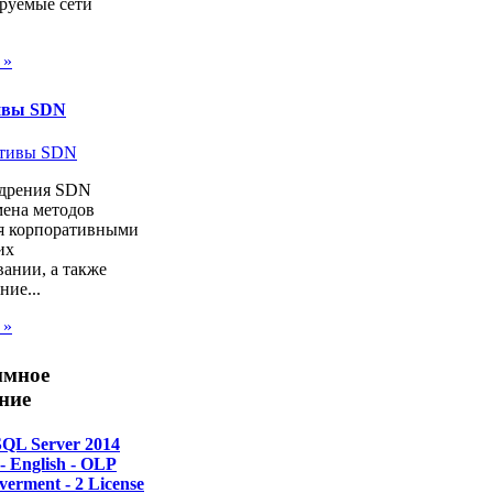
руемые сети
 »
ивы SDN
дрения SDN
мена методов
я корпоративными
их
ании, а также
ие...
 »
ммное
ние
SQL Server 2014
 - English - OLP
verment - 2 License