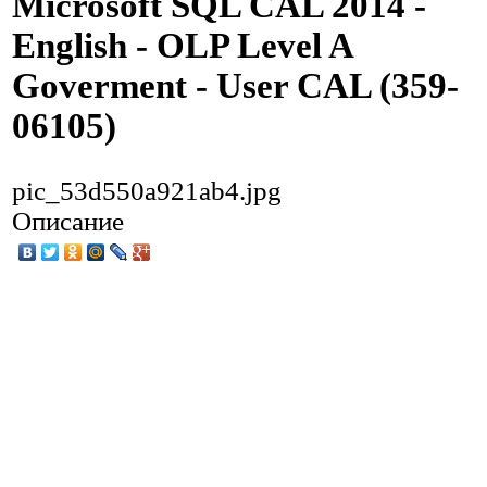
Microsoft SQL CAL 2014 -
English - OLP Level A
Goverment - User CAL (359-
06105)
pic_53d550a921ab4.jpg
Описание