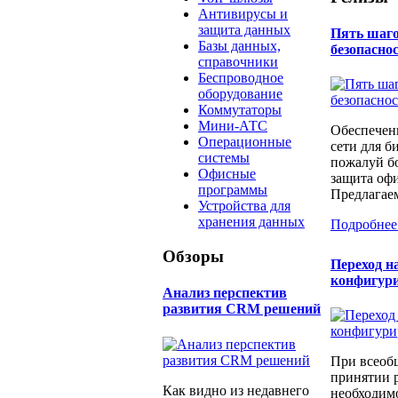
Антивирусы и
защита данных
Пять шаго
Базы данных,
безопаснос
справочники
Беспроводное
оборудование
Коммутаторы
Мини-АТС
Обеспечен
Операционные
сети для б
системы
пожалуй бо
Офисные
защита офи
программы
Предлагаем
Устройства для
хранения данных
Подробнее
Обзоры
Переход н
конфигур
Анализ перспектив
развития CRM решений
При всеоб
принятии 
Как видно из недавнего
необходимо