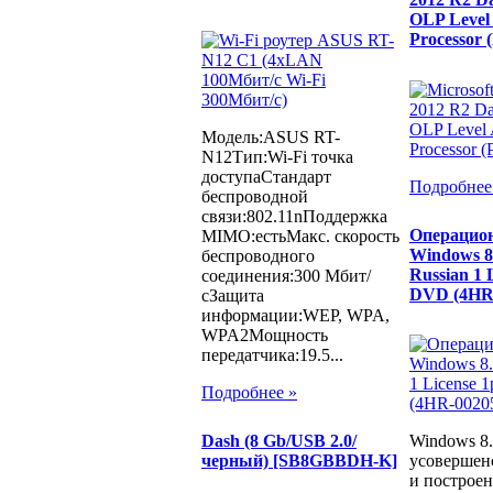
OLP Level 
Processor 
Модель:ASUS RT-
N12Тип:Wi-Fi точка
доступаСтандарт
Подробнее
беспроводной
связи:802.11nПоддержка
Операцион
MIMO:естьМакс. скорость
Windows 8.
беспроводного
Russian 1
соединения:300 Мбит/
DVD (4HR
сЗащита
информации:WEP, WPA,
WPA2Мощность
передатчика:19.5...
Подробнее »
Windows 8
Dash (8 Gb/USB 2.0/
усовершен
черный) [SB8GBBDH-K]
и построен