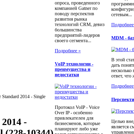
опроса, проведенного
программн
компанией Gatner по
конфигури
поводу перспектив
сетевым...
развития рынка
технологий CRM, девиз
Подробнее
большинства
предприятий-лидеров
MDM - ба
своего сегмента...
Подробнее »
В этой ста
​VoIP технологии -
дать понят
преимущества и
несколько
недостатки
ответ, что 
Подробнее
 Standard 2014 - Single
Перспект
Протокол VoIP - Voice
Over IP - особенно
привлекателен для
 2014 -
Целью вне
бизнесменов, которые
является с
планируют либо уже
l (228-10344)
управлени