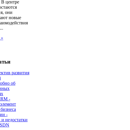
 В центре
остаются
я, они
ают новые
заимодействия
..
 »
атьи
ектив развития
й
робно об
нных
ях
CRM -
 элемент
 бизнеса
ии -
 и недостатки
 SDN