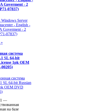
A Goverment - 2
(P71-07837)
 »
ная система
1 SL 64-bit
 License 1pk OEM
-00205)
.1 —
ствованная
ная на базе