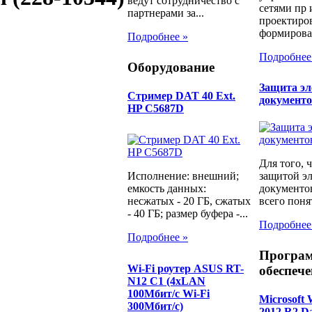
ведут сотрудничество с
сетями пр 
партнерами за...
проектиров
формирован
Подробнее »
Подробнее
Оборудование
Защита э
Стример DAT 40 Ext.
документ
HP C5687D
Для того, 
защитой э
Исполнение: внешний;
документо
емкость данных:
всего понят
несжатых - 20 ГБ, сжатых
- 40 ГБ; размер буфера -...
Подробнее
Подробнее »
Програ
Wi-Fi роутер ASUS RT-
обеспече
N12 C1 (4xLAN
100Мбит/с Wi-Fi
Microsoft 
300Мбит/с)
2012 R2 Da