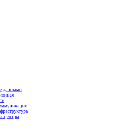
е данными
ионная
ть
 коммуникации
нфраструктура
л-центры