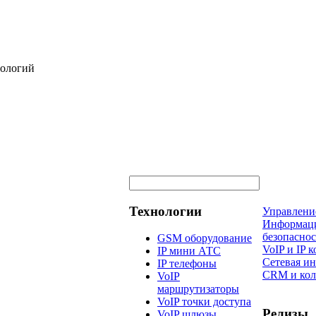
нологий
Технологии
Управлени
Информац
безопаснос
GSM оборудование
VoIP и IP
IP мини АТС
Сетевая и
IP телефоны
CRM и кол
VoIP
маршрутизаторы
VoIP точки доступа
Релизы
VoIP шлюзы