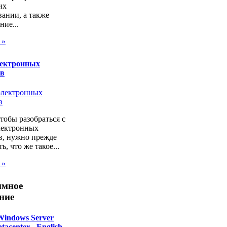
их
ании, а также
ие...
 »
лектронных
ов
чтобы разобраться с
лектронных
в, нужно прежде
ь, что же такое...
 »
ммное
ние
Windows Server
tacenter - English -