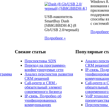
Windows 8.
внимания 
приложени
поддержив
USB-накопитель
способы в
SmartBuy Dash
с системой.
[SB8GBBDH-K] (8
Gb/USB 2.0/черный)
Подробнее
Подробнее »
Свежие статьи
Популярные ст
Перспективы SDN
Анализ персп
Переход на программно-
CRM решени
конфигурируемые сети
IP-связь. Под
ограмма
Анализ перспектив развития
унифицирова
CRM решений
коммуникаци
Call-центр и CRM -
Call-центр и 
обязательный элемент
обязательный
современного бизнеса
современного
IP-связь. Подробно об
​VoIP технолог
унифицированных
преимущества
коммуникациях
Перспективы