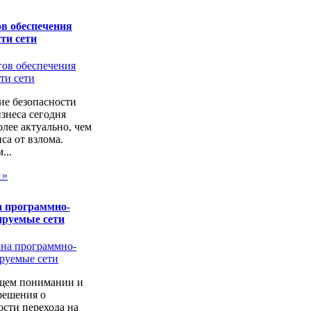
в обеспечения
ти сети
ие безопасности
изнеса сегодня
лее актуально, чем
са от взлома.
...
 »
а программно-
ируемые сети
щем понимании и
решения о
сти перехода на