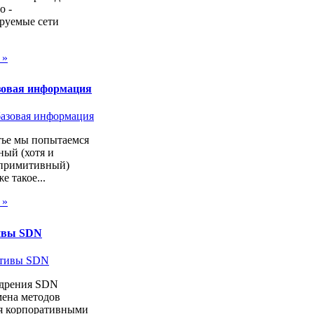
о -
руемые сети
 »
зовая информация
тье мы попытаемся
ный (хотя и
 примитивный)
же такое...
 »
ивы SDN
дрения SDN
мена методов
я корпоративными