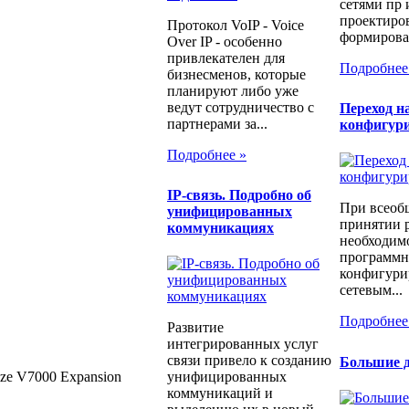
сетями пр 
проектиров
Протокол VoIP - Voice
формирован
Over IP - особенно
привлекателен для
Подробнее
бизнесменов, которые
планируют либо уже
ведут сотрудничество с
Переход н
партнерами за...
конфигур
Подробнее »
IP-связь. Подробно об
При всеоб
унифицированных
принятии 
коммуникациях
необходимо
программн
конфигури
сетевым...
Подробнее
Развитие
интегрированных услуг
связи привело к созданию
Большие д
ze V7000 Expansion
унифицированных
коммуникаций и