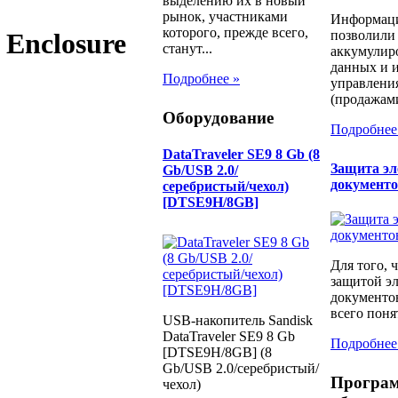
выделению их в новый
рынок, участниками
Информаци
которого, прежде всего,
позволили
 Enclosure
станут...
аккумулир
данных и и
Подробнее »
управлени
(продажами
Оборудование
Подробнее
DataTraveler SE9 8 Gb (8
Защита э
Gb/USB 2.0/
документ
серебристый/чехол)
[DTSE9H/8GB]
Для того, 
защитой э
документо
всего понят
USB-накопитель Sandisk
DataTraveler SE9 8 Gb
Подробнее
[DTSE9H/8GB] (8
Gb/USB 2.0/серебристый/
Програ
чехол)