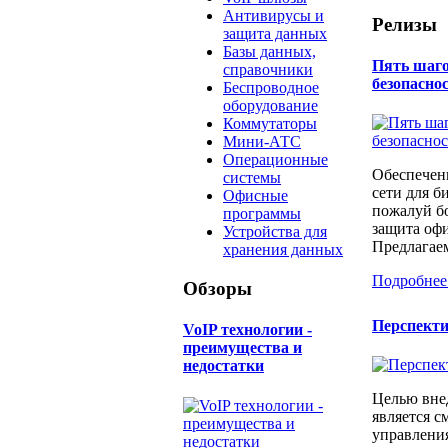
Антивирусы и
Релизы
защита данных
Базы данных,
Пять шаго
справочники
безопаснос
Беспроводное
оборудование
Коммутаторы
Мини-АТС
Операционные
Обеспечен
системы
сети для б
Офисные
пожалуй бо
программы
защита офи
Устройства для
Предлагаем
хранения данных
Подробнее
Обзоры
Перспект
​VoIP технологии -
преимущества и
недостатки
Целью вне
является с
управлени