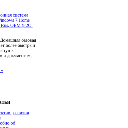
 Домашняя базовая
ает более быстрый
оступ к
м и документам,
 »
атьи
ектив развития
й
робно об