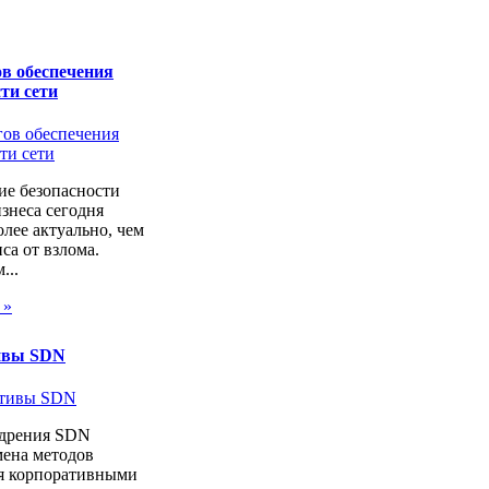
в обеспечения
ти сети
ие безопасности
изнеса сегодня
лее актуально, чем
са от взлома.
...
 »
ивы SDN
дрения SDN
мена методов
я корпоративными