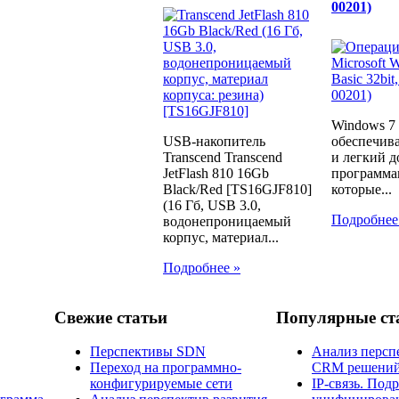
00201)
Windows 7
USB-накопитель
обеспечив
Transcend Transcend
и легкий д
JetFlash 810 16Gb
программа
Black/Red [TS16GJF810]
которые...
(16 Гб, USB 3.0,
Подробнее
водонепроницаемый
корпус, материал...
Подробнее »
Свежие статьи
Популярные ст
Перспективы SDN
Анализ персп
Переход на программно-
CRM решени
конфигурируемые сети
IP-связь. Под