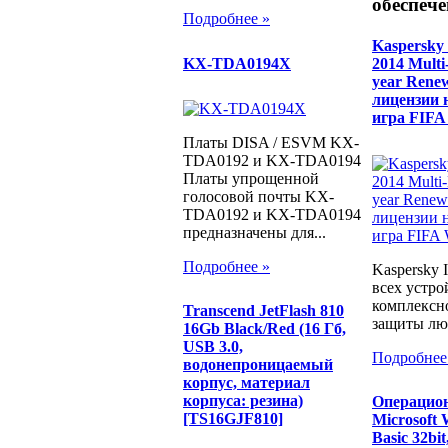
обеспече
Подробнее »
Kaspersky 
KX-TDA0194X
2014 Multi
year Rene
лицензии н
игра FIFA
Платы DISA / ESVM KX-
TDA0192 и KX-TDA0194
Платы упрощенной
голосовой почты KX-
TDA0192 и KX-TDA0194
предназначены для...
Подробнее »
Kaspersky I
всех устро
комплексн
Transcend JetFlash 810
защиты люб
16Gb Black/Red (16 Гб,
USB 3.0,
Подробнее
водонепроницаемый
корпус, материал
корпуса: резина)
Операцион
[TS16GJF810]
Microsoft
Basic 32bi