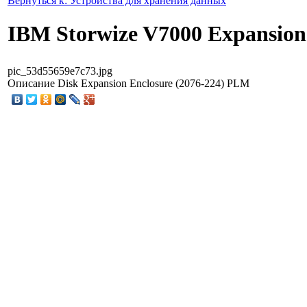
Вернуться к: Устройства для хранения данных
IBM Storwize V7000 Expansion
pic_53d55659e7c73.jpg
Описание
Disk Expansion Enclosure (2076-224) PLM