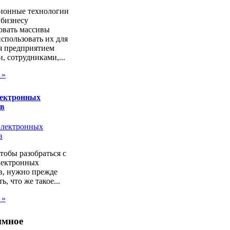
онные технологии
 бизнесу
овать массивы
спользовать их для
я предприятием
, сотрудниками,...
 »
лектронных
ов
чтобы разобраться с
лектронных
в, нужно прежде
ь, что же такое...
 »
ммное