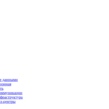
е данными
ионная
ть
 коммуникации
нфраструктура
л-центры