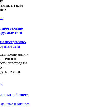
их
ании, а также
ие...
 »
а программно-
ируемые сети
щем понимании и
решения о
сти перехода на
о -
руемые сети
 »
анные в бизнесе