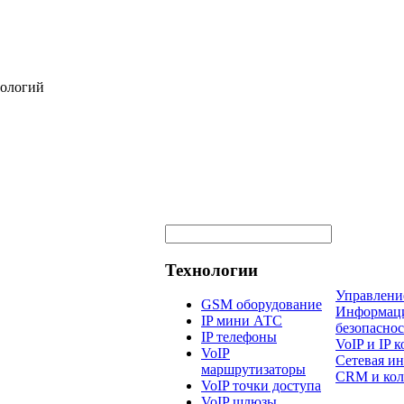
нологий
Технологии
Управлени
GSM оборудование
Информац
IP мини АТС
безопаснос
IP телефоны
VoIP и IP
VoIP
Сетевая и
маршрутизаторы
CRM и кол
VoIP точки доступа
VoIP шлюзы