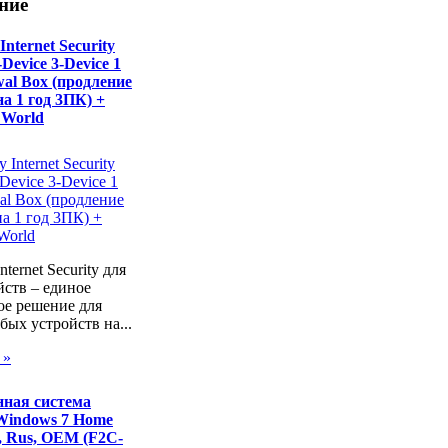
ние
Internet Security
-Device 3-Device 1
wal Box (продление
а 1 год 3ПК) +
 World
nternet Security для
йств – единое
ое решение для
ых устройств на...
 »
ная система
 Windows 7 Home
t, Rus, OEM (F2C-