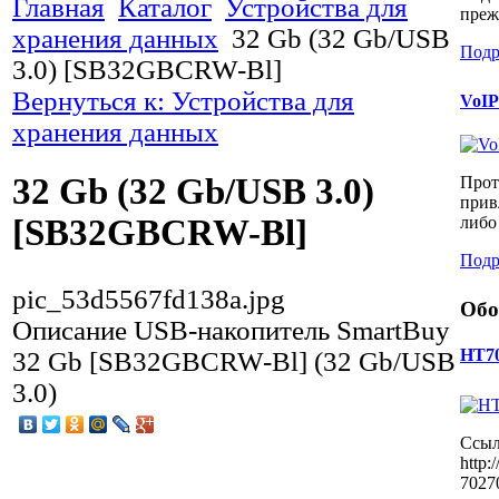
Главная
Каталог
Устройства для
прежд
хранения данных
32 Gb (32 Gb/USB
Подр
3.0) [SB32GBCRW-Bl]
Вернуться к: Устройства для
​VoI
хранения данных
32 Gb (32 Gb/USB 3.0)
Прото
прив
либо
[SB32GBCRW-Bl]
Подр
pic_53d5567fd138a.jpg
Обо
Описание
USB-накопитель SmartBuy
HT7
32 Gb [SB32GBCRW-Bl] (32 Gb/USB
3.0)
Ссыл
http:
7027