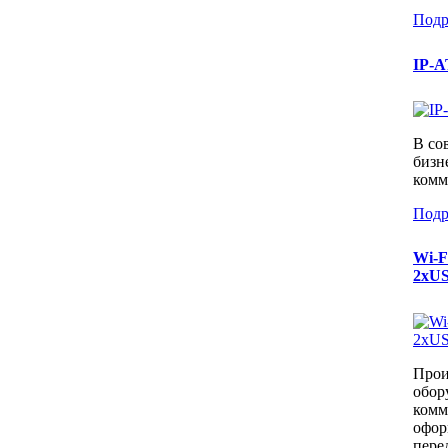
Подр
IP-A
В со
бизн
комм
Подр
Wi-F
2xUS
Прои
обор
комм
офор
перед