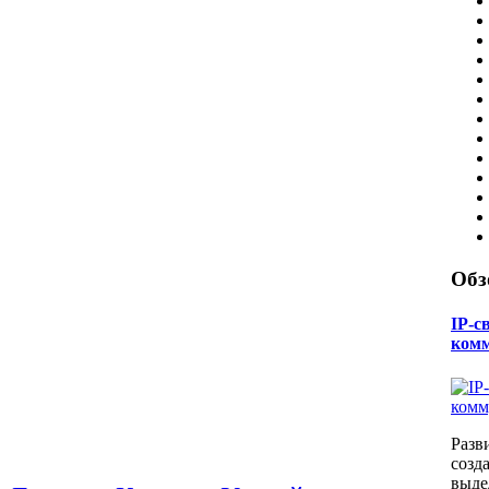
Обз
IP-с
ком
Разв
созд
выде