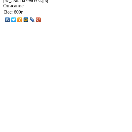
pic_53d55a798ce02.jpg
Описание
Вес:
600г.