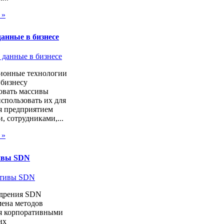
 »
анные в бизнесе
онные технологии
 бизнесу
овать массивы
спользовать их для
я предприятием
, сотрудниками,...
 »
ивы SDN
дрения SDN
мена методов
я корпоративными
их