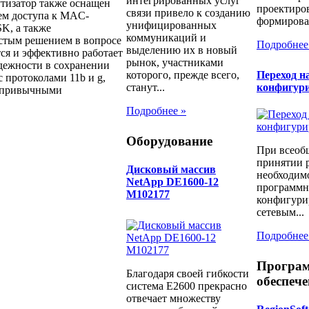
интегрированных услуг
тизатор также оснащен
проектиров
связи привело к созданию
ем доступа к MAC-
формирован
унифицированных
, а также
коммуникаций и
остым решением в вопросе
Подробнее
выделению их в новый
ся и эффективно работает
рынок, участниками
дежности в сохранении
Переход н
которого, прежде всего,
 протоколами 11b и g,
конфигур
станут...
с привычными
Подробнее »
Оборудование
При всеоб
принятии 
Дисковый массив
необходимо
NetApp DE1600-12
программн
M102177
конфигури
сетевым...
Подробнее
Програ
Благодаря своей гибкости
обеспече
система E2600 прекрасно
отвечает множеству