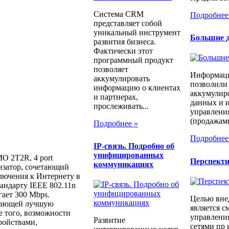
Система CRM
Подробнее
представляет собой
уникальный инструмент
Большие д
развития бизнеса.
Фактически этот
программный продукт
позволяет
Информаци
аккумулировать
позволили
N
информацию о клиентах
аккумулир
и партнерах,
данных и и
прослеживать...
управлени
(продажами
Подробнее »
Подробнее
IP-связь. Подробно об
унифицированных
O 2T2R, 4 port
Перспект
коммуникациях
затор, сочетающий
лючения к Интернету в
андарту IEEE 802.11n
гает 300 Mbps.
Целью вне
вающей лучшую
является с
е того, возможности
управлени
Развитие
ройствами,
сетями пр 