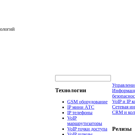
нологий
Управлени
Технологии
Информац
безопаснос
VoIP и IP
GSM оборудование
Сетевая и
IP мини АТС
CRM и кол
IP телефоны
VoIP
маршрутизаторы
Релизы
VoIP точки доступа
VoIP шлюзы