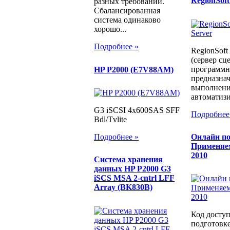
RegionSoft
разных требований.
Сбалансированная
система одинаково
хорошо...
Подробнее »
RegionSoft 
(сервер сц
программн
HP P2000 (E7V88AM)
предназнач
выполнени
автоматизи
G3 iSCSI 4x600SAS SFF
Подробнее
Bdl/Tvlite
Онлайн по
Подробнее »
Применяем
2010
Система хранения
данных HP P2000 G3
iSCS MSA 2-cntrl LFF
Array (BK830B)
Код доступ
подготовке