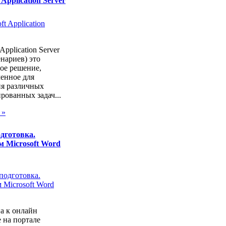
 Application Server
Application Server
енариев) это
ое решение,
енное для
я различных
рованных задач...
 »
дготовка.
 Microsoft Word
а к онлайн
 на портале