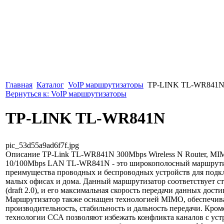
Главная
Каталог
VoIP маршрутизаторы
TP-LINK TL-WR841
Вернуться к: VoIP маршрутизаторы
TP-LINK TL-WR841N
pic_53d55a9ad6f7f.jpg
Описание
TP-Link TL-WR841N 300Mbps Wireless N Router, MIM
10/100Mbps LAN TL-WR841N - это широкополосный маршрути
преимущества проводных и беспроводных устройств для подк
малых офисах и дома. Данный маршрутизатор соответствует ст
(draft 2.0), и его максимальная скорость передачи данных дости
Маршрутизатор также оснащен технологией MIMO, обеспечи
производительность, стабильность и дальность передачи. Кром
технологии ССА позволяют избежать конфликта каналов с уст