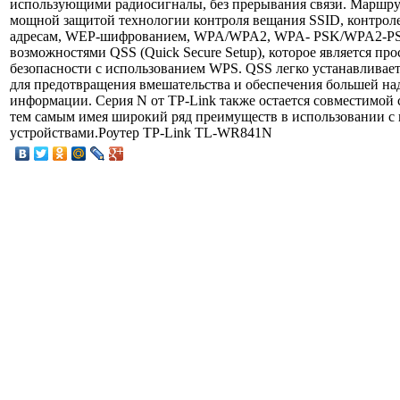
использующими радиосигналы, без прерывания связи. Маршру
мощной защитой технологии контроля вещания SSID, контрол
адресам, WEP-шифрованием, WPA/WPA2, WPA- PSK/WPA2-PSK
возможностями QSS (Quick Secure Setup), которое является пр
безопасности с использованием WPS. QSS легко устанавливает
для предотвращения вмешательства и обеспечения большей на
информации. Серия N от TP-Link также остается совместимой с
тем самым имея широкий ряд преимуществ в использовании 
устройствами.Роутер TP-Link TL-WR841N