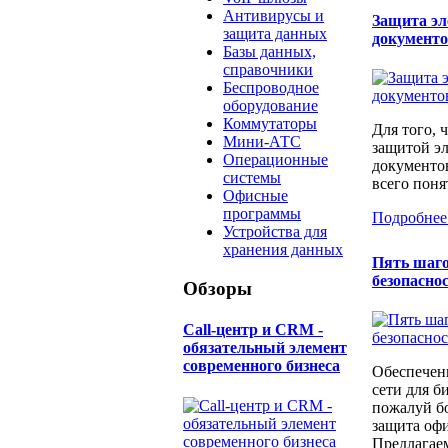
Антивирусы и
Защита э
защита данных
документ
Базы данных,
справочники
Беспроводное
оборудование
Коммутаторы
Для того, 
Мини-АТС
защитой э
Операционные
документо
системы
всего понят
Офисные
программы
Подробнее
Устройства для
хранения данных
Пять шаго
безопаснос
Обзоры
Call-центр и CRM -
обязательный элемент
современного бизнеса
Обеспечен
сети для б
пожалуй бо
защита офи
Предлагаем