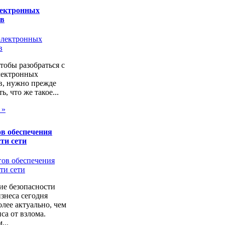
лектронных
ов
чтобы разобраться с
лектронных
в, нужно прежде
ь, что же такое...
 »
в обеспечения
ти сети
ие безопасности
изнеса сегодня
лее актуально, чем
са от взлома.
...