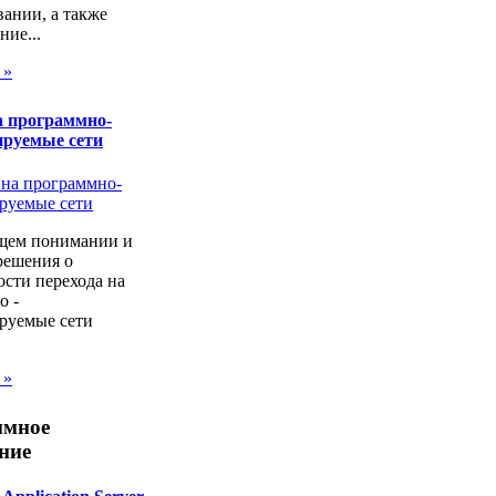
ании, а также
ие...
 »
а программно-
ируемые сети
щем понимании и
решения о
сти перехода на
о -
руемые сети
 »
ммное
ние