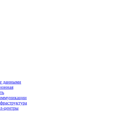
е данными
ионная
ть
 коммуникации
нфраструктура
л-центры