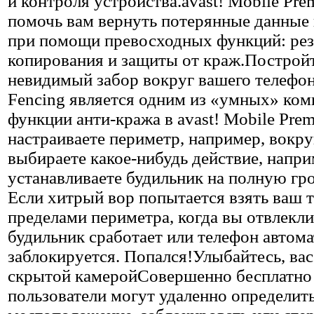
и контроля устройства.avast! Mobile Pr
помочь вам вернуть потерянные данные 
при помощи превосходных функций: рез
копирования и защиты от краж.Построй
невидимый забор вокруг вашего телефо
Fencing является одним из «умных» ко
функции анти-кража в avast! Mobile Pre
настраиваете периметр, например, вокру
выбираете какое-нибудь действие, напри
устанавливаете будильник на полную гр
Если хитрый вор попытается взять ваш т
пределами периметра, когда вы отвлеклис
будильник сработает или телефон автом
заблокируется. Попался!Улыбайтесь, ва
скрытой камеройСовершенно бесплатно
пользователи могут удаленно определит