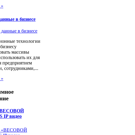
 »
анные в бизнесе
онные технологии
 бизнесу
овать массивы
спользовать их для
я предприятием
, сотрудниками,...
 »
ммное
ние
«ВЕСОВОЙ
 IP видео