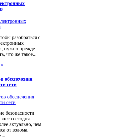
лектронных
ов
чтобы разобраться с
лектронных
в, нужно прежде
ь, что же такое...
 »
в обеспечения
ти сети
ие безопасности
изнеса сегодня
лее актуально, чем
са от взлома.
...