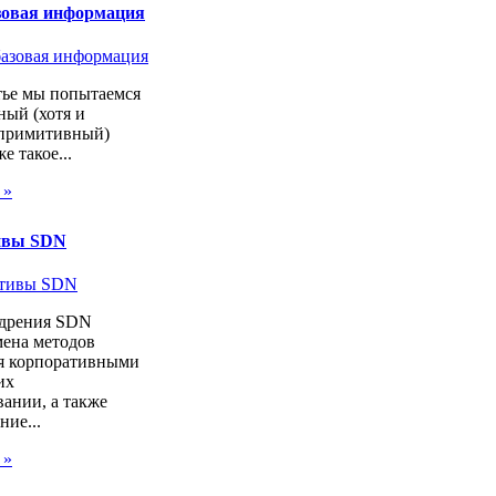
зовая информация
тье мы попытаемся
ный (хотя и
 примитивный)
же такое...
 »
ивы SDN
дрения SDN
мена методов
я корпоративными
их
ании, а также
ие...
 »