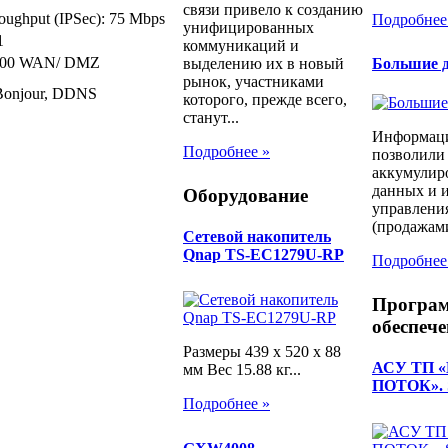
связи привело к созданию
oughput (IPSec): 75 Mbps
Подробнее
унифицированных
1
коммуникаций и
 1000 WAN/ DMZ
Большие д
выделению их в новый
рынок, участниками
Bonjour, DDNS
которого, прежде всего,
станут...
Информаци
Подробнее »
позволили
аккумулир
данных и и
Оборудование
управлени
(продажами
Сетевой накопитель
Qnap TS-EC1279U-RP
Подробнее
Програ
обеспече
Размеры 439 x 520 x 88
АСУ ТП 
мм Вес 15.88 кг...
ПОТОК». S
Подробнее »