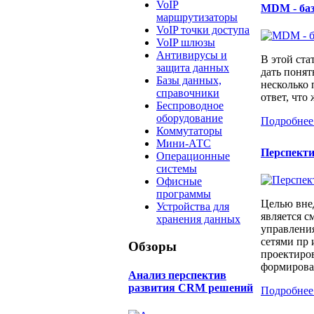
VoIP
MDM - ба
маршрутизаторы
VoIP точки доступа
VoIP шлюзы
Антивирусы и
В этой ста
защита данных
дать понят
Базы данных,
несколько
справочники
ответ, что 
Беспроводное
оборудование
Подробнее
Коммутаторы
Мини-АТС
Перспект
Операционные
системы
Офисные
программы
Целью вне
Устройства для
является с
хранения данных
управлени
сетями пр 
Обзоры
проектиров
формирован
Анализ перспектив
развития CRM решений
Подробнее