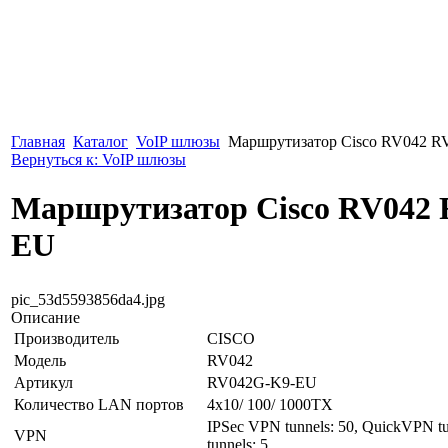
Главная
Каталог
VoIP шлюзы
Маршрутизатор Cisco RV042 
Вернуться к: VoIP шлюзы
Маршрутизатор Cisco RV042
EU
pic_53d5593856da4.jpg
Описание
Производитель
CISCO
Модель
RV042
Артикул
RV042G-K9-EU
Количество LAN портов
4x10/ 100/ 1000TX
IPSec VPN tunnels: 50, QuickVPN t
VPN
tunnels: 5