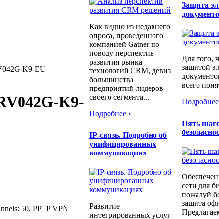
Защита э
документ
Как видно из недавнего
опроса, проведенного
компанией Gatner по
поводу перспектив
Для того, 
развития рынка
защитой э
RV042G-K9-EU
технологий CRM, девиз
документо
большинства
всего понят
предприятий-лидеров
своего сегмента...
 RV042G-K9-
Подробнее
Подробнее »
Пять шаго
безопаснос
IP-связь. Подробно об
унифицированных
коммуникациях
Обеспечен
сети для б
пожалуй бо
защита офи
Развитие
unnels: 50, PPTP VPN
Предлагаем
интегрированных услуг