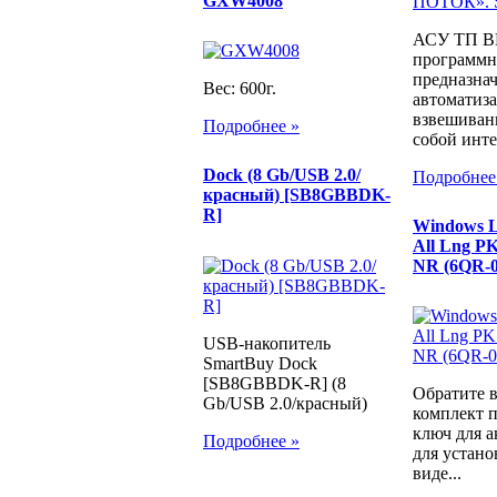
GXW4008
АСУ ТП 
программн
предназна
Вес: 600г.
автоматиз
взвешиван
Подробнее »
собой инте
Dock (8 Gb/USB 2.0/
Подробнее
красный) [SB8GBBDK-
R]
Windows LE
All Lng P
NR (6QR-0
USB-накопитель
SmartBuy Dock
[SB8GBBDK-R] (8
Обратите 
Gb/USB 2.0/красный)
комплект п
ключ для а
Подробнее »
для устано
виде...