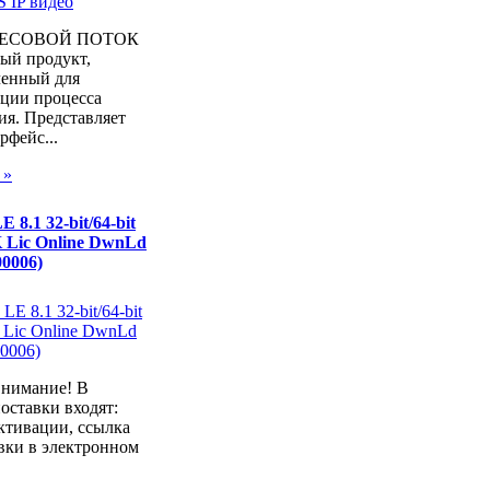
ВЕСОВОЙ ПОТОК
ый продукт,
ченный для
ации процесса
ия. Представляет
рфейс...
 »
 8.1 32-bit/64-bit
K Lic Online DwnLd
0006)
внимание! В
оставки входят:
ктивации, ссылка
вки в электронном