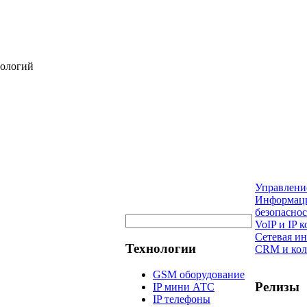
нологий
Управлени
Информац
безопаснос
VoIP и IP
Сетевая и
Технологии
CRM и кол
GSM оборудование
Релизы
IP мини АТС
IP телефоны