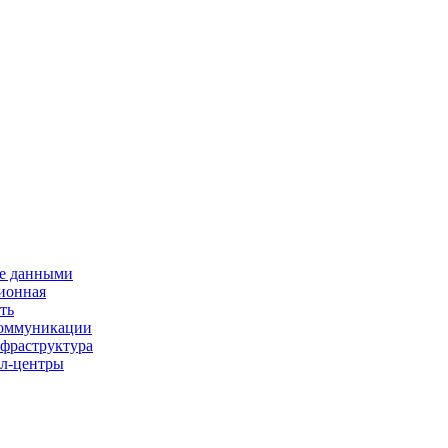
е данными
ионная
ть
 коммуникации
нфраструктура
л-центры