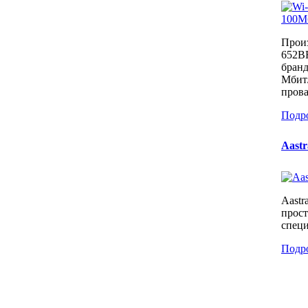
Прои
652B
бранд
Мбит/
прова
Подр
Aastr
Aastr
прост
специ
Подр