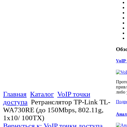
Обз
​VoIP
Прото
привл
либо 
Главная
Каталог
VoIP точки
доступа
Ретранслятор TP-Link TL-
Подр
WA730RE (до 150Mbps, 802.11g,
Анал
1x10/ 100TX)
Вернуться к: VoIP точки доступа