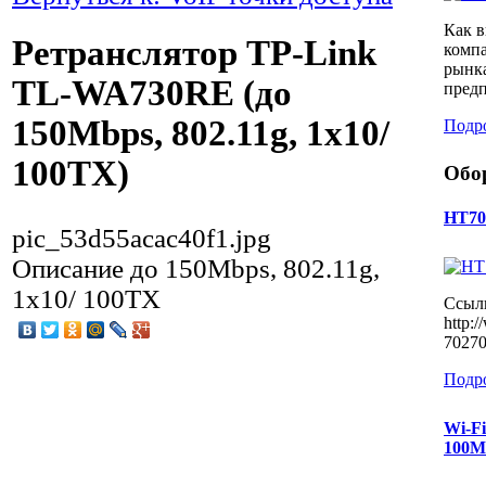
Как в
Ретранслятор TP-Link
компа
рынк
TL-WA730RE (до
предп
150Mbps, 802.11g, 1x10/
Подр
100TX)
Обо
HT70
pic_53d55acac40f1.jpg
Описание
до 150Mbps, 802.11g,
1x10/ 100TX
Ссылк
http:
70270
Подр
Wi-F
100Мб