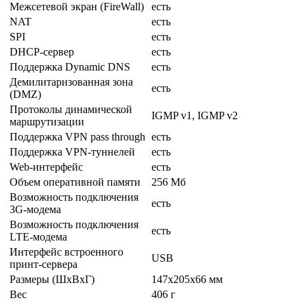
Межсетевой экран (FireWall)
есть
NAT
есть
SPI
есть
DHCP-сервер
есть
Поддержка Dynamic DNS
есть
Демилитаризованная зона
есть
(DMZ)
Протоколы динамической
IGMP v1, IGMP v2
маршрутизации
Поддержка VPN pass through
есть
Поддержка VPN-туннелей
есть
Web-интерфейс
есть
Объем оперативной памяти
256 Мб
Возможность подключения
есть
3G-модема
Возможность подключения
есть
LTE-модема
Интерфейс встроенного
USB
принт-сервера
Размеры (ШxВxГ)
147x205x66 мм
Вес
406 г