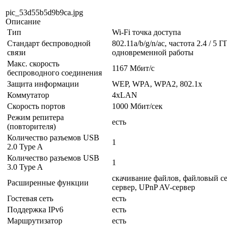
pic_53d55b5d9b9ca.jpg
Описание
Тип
Wi-Fi точка доступа
Стандарт беспроводной
802.11a/b/g/n/ac, частота 2.4 / 5
связи
одновременной работы
Макс. скорость
1167 Мбит/с
беспроводного соединения
Защита информации
WEP, WPA, WPA2, 802.1x
Коммутатор
4xLAN
Скорость портов
1000 Мбит/сек
Режим репитера
есть
(повторителя)
Количество разъемов USB
1
2.0 Type A
Количество разъемов USB
1
3.0 Type A
скачивание файлов, файловый се
Расширенные функции
сервер, UPnP AV-сервер
Гостевая сеть
есть
Поддержка IPv6
есть
Маршрутизатор
есть