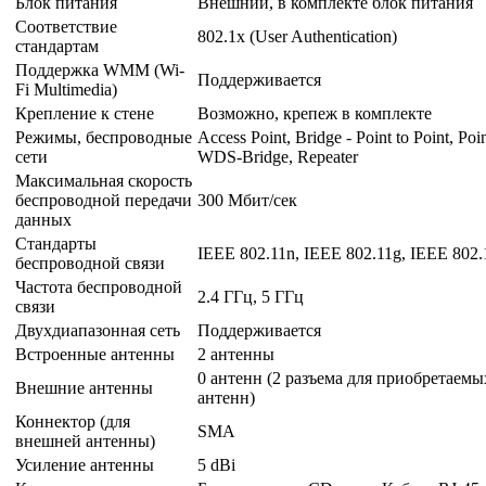
Блок питания
Внешний, в комплекте блок питания
Соответствие
802.1x (User Authentication)
стандартам
Поддержка WMM (Wi-
Поддерживается
Fi Multimedia)
Крепление к стене
Возможно, крепеж в комплекте
Режимы, беспроводные
Access Point, Bridge - Point to Point, Poin
сети
WDS-Bridge, Repeater
Максимальная скорость
беспроводной передачи
300 Мбит/сек
данных
Стандарты
IEEE 802.11n, IEEE 802.11g, IEEE 802.
беспроводной связи
Частота беспроводной
2.4 ГГц, 5 ГГц
связи
Двухдиапазонная сеть
Поддерживается
Встроенные антенны
2 антенны
0 антенн (2 разъема для приобретаемы
Внешние антенны
антенн)
Коннектор (для
SMA
внешней антенны)
Усиление антенны
5 dBi