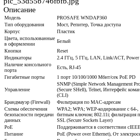
pic_53d55b746fbfb.jpg
Описание
Модель
PROSAFE WNDAP360
Тип оборудования
Мост, Репитер, Точка доступа
Корпус
Пластик
Цвета, использованные
Белый
в оформлении
Кнопки
Reset
Индикаторы
2.4 ГГц, 5 ГГц, LAN, Link/ACT, Power
Наличие консольного
Есть, RJ-45
порта
Гигабитные порты
1 порт 10/100/1000 Мбит/сек PoE PD
SNMP (Simple Network Management Pro
Управление
(Secure SHell), Telnet, Интерфейс ком
(CLI)
Брандмауэр (Firewall)
Фильтрация по MAC-адресам
Схемы обеспечения
WPA2; WPA; WEP-кодирование с 64-, 1
безопасности передачи
битным ключом; 802.11i; фильтрация п
данных
SSL (Secure Sockets Layer)
PoE
Поддерживается в соответствии сIEEE
Питание
PoE (Power over Ethernet), От электрос