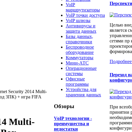
Перспект
VoIP
маршрутизаторы
VoIP точки доступа
VoIP шлюзы
Целью вне
Антивирусы и
является с
защита данных
управлени
Базы данных,
сетями пр 
справочники
проектиров
Беспроводное
формирован
оборудование
Коммутаторы
Подробнее
Мини-АТС
Операционные
системы
Переход н
Офисные
конфигур
программы
Устройства для
rnet Security 2014 Multi-
хранения данных
год 3ПК) + игра FIFA
Обзоры
При всеоб
принятии 
необходимо
​VoIP технологии -
14 Multi-
программн
преимущества и
конфигури
недостатки