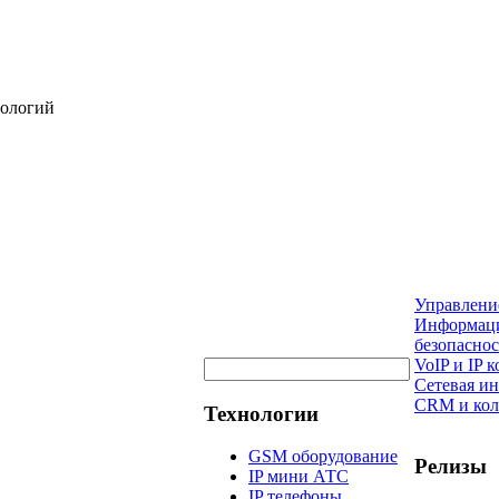
нологий
Управлени
Информац
безопаснос
VoIP и IP
Сетевая и
CRM и кол
Технологии
GSM оборудование
Релизы
IP мини АТС
IP телефоны