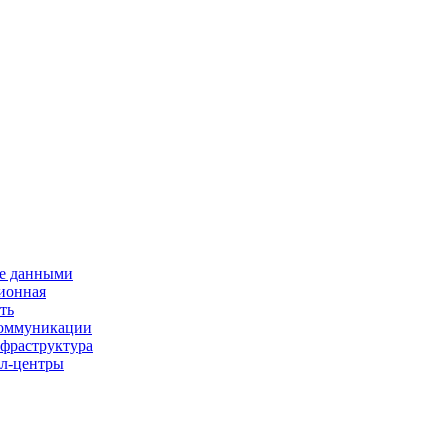
е данными
ионная
ть
 коммуникации
нфраструктура
л-центры