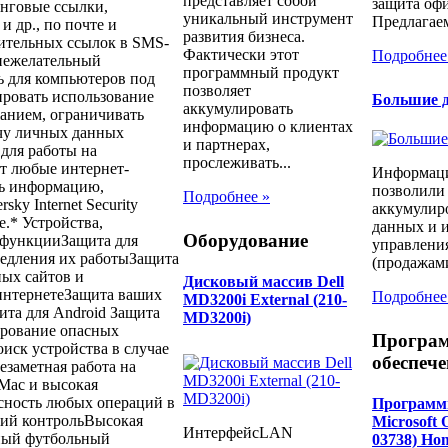
представляет собой
защита офи
нговые ссылки,
уникальный инструмент
Предлагаем
и др., по почте и
развития бизнеса.
рительных ссылок в SMS-
Фактически этот
Подробнее
нежелательный
программный продукт
ь для компьютеров под
позволяет
ировать использование
Большие д
аккумулировать
жанием, ограничивать
информацию о клиентах
ачу личных данных
и партнерах,
для работы на
прослеживать...
т любые интернет-
Информаци
ть информацию,
позволили
Подробнее »
ky Internet Security
аккумулир
.* Устройства,
данных и и
Оборудование
 функцииЗащита для
управлени
медления их работыЗащита
(продажами
ных сайтов и
Дисковый массив Dell
интернетеЗащита ваших
Подробнее
MD3200i External (210-
та для Android Защита
MD3200i)
ирование опасных
Програ
иск устройства в случае
обеспече
заметная работа на
 Mac и высокая
асность любых операций в
Программн
ий контрольВысокая
Microsoft 
ИнтерфейсLAN
рный футбольный
03738) Hom