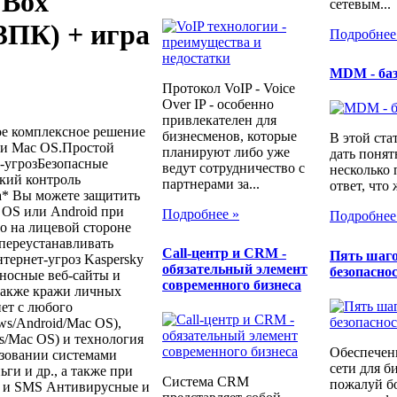
 Box
сетевым...
 3ПК) + игра
Подробнее
MDM - ба
Протокол VoIP - Voice
Over IP - особенно
привлекателен для
иное комплексное решение
бизнесменов, которые
В этой ста
 и Mac OS.Простой
планируют либо уже
дать понят
-угрозБезопасные
ведут сотрудничество с
несколько
кий контроль
партнерами за...
ответ, что 
а* Вы можете защитить
OS или Android при
Подробнее »
Подробнее
о на лицевой стороне
 переустанавливать
Call-центр и CRM -
Пять шаго
тернет-угроз Kaspersky
обязательный элемент
безопаснос
оносные веб-сайты и
современного бизнеса
также кражи личных
нет с любого
s/Android/Mac OS),
s/Mac OS) и технология
Обеспечен
ьзовании системами
сети для б
ги и др., а также при
Система CRM
пожалуй бо
е и SMS Антивирусные и