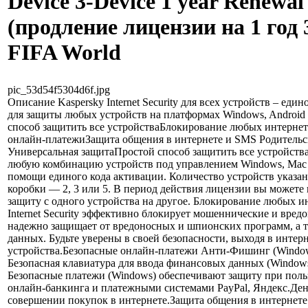
Device 3-Device 1 year Renewal
(продление лицензии на 1 год
FIFA World
pic_53d54f5304d6f.jpg
Описание
Kaspersky Internet Security для всех устройств – ед
для защиты любых устройств на платформах Windows, Android
способ защитить все устройстваБлокирование любых интернет
онлайн-платежиЗащита общения в интернете и SMS Родительс
Универсальная защитаПростой способ защитить все устройств
любую комбинацию устройств под управлением Windows, Mac 
помощи единого кода активации. Количество устройств указан
коробки — 2, 3 или 5. В период действия лицензии вы можете
защиту с одного устройства на другое. Блокирование любых ин
Internet Security эффективно блокирует мошеннические и вред
надежно защищает от вредоносных и шпионских программ, а 
данных. Будьте уверены в своей безопасности, выходя в интер
устройства.Безопасные онлайн-платежи Анти-Фишинг (Window
Безопасная клавиатура для ввода финансовых данных (Window
Безопасные платежи (Windows) обеспечивают защиту при пол
онлайн-банкинга и платежными системами PayPal, Яндекс.День
совершении покупок в интернете.Защита общения в интернет