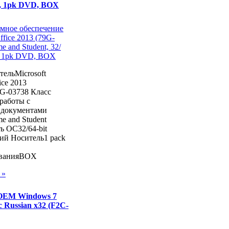
us, 1pk DVD, BOX
ельMicrosoft
ce 2013
G-03738 Класс
работы с
документами
 and Student
ь ОС32/64-bit
ий Носитель1 pack
ованияBOX
 »
 OEM Windows 7
 Russian x32 (F2C-