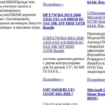
.com/20626Прежде чем
64-bit, R
Подробнее »
ть учетную запись и
активировать
ea.com/20626В верхнем
HP E7W36A MSA 2040
жми «Активировать
12Gb SAS w/6 600GB 6G
ждении активации.Запусти
SAS 10K SFF HDD 3.6TB
наборы» в магазине игры.
Bundle
Производит
МодельOffi
Артикул79
товараДля 
офисными 
ВерсияHome
система хранения данных
Розрядност
с двумя контроллерами
ЯзыкРусск
для 24 дисков 2.5", 6x 600
DVD Тип
Гб SAS 6...
лицензир
Подробнее »
Подробнее
S107 (64GB/BLUE)
Microsoft
[AS107-64G-RBL]
Home Basic
00201)