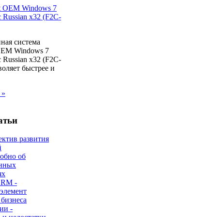
ная система
 OEM Windows 7
 Russian x32 (F2C-
воляет быстрее и
 »
атьи
ектив развития
й
робно об
нных
ях
CRM -
 элемент
 бизнеса
ии -