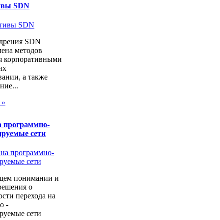
ивы SDN
дрения SDN
мена методов
я корпоративными
их
ании, а также
ие...
 »
а программно-
ируемые сети
щем понимании и
решения о
сти перехода на
о -
руемые сети