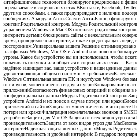
антифишинговые технологии блокируют вредоносные и фиши
передаваемые в социальных сетях ВКонтакте, Facebook, Twitter 
другими способами, а также предупреждают о наличии подоз
сообщениях. А модули Анти-Спам и Анти-Баннер фильтруют 
контент.Родительский контроль Модуль Родительский контрол
управлением Windows и Mac OS позволяет родителям контрол
интернета детьми: блокировать сайты с нежелательным содер
время, проводимое в интернете, а также предотвращать перед
посторонним.Универсальная защита Решение оптимизировано 
платформах Windows, Mac OS и Android и мгновенно блокируе
угрозы. Какое бы устройство вы ни использовали, чтобы иска
оплачивать покупки или общаться в социальных сетях — Kaspers
надёжно защищает вас, ваше устройство и ваши ценные данные
удовлетворяющие общим и системным требованиямКлючевые
Windows Оптимальная защита ПК и ноутбуков Windows без за
от вирусов, мошенничества и других угрозБлокирование опас
приложенийБезопасность финансовых операций и общения в 
конфиденциальных данныхМодуль Родительский контрольЗащи
устройств Android и их поиск в случае потери или кражиБлок
приложений и сайтовЗащита от мошенничества в интернете По
потери или кражиФильтрация нежелательных звонков и SMSНе
устройствеЗащита для Mac OS Защита от всех видов угроз для
производительностьЗащита от всех видов угроз для МасБезоп
интернетеНадежная защита личных данныхМодуль Родительск
производительность и удобный интерфейс В подарок популя