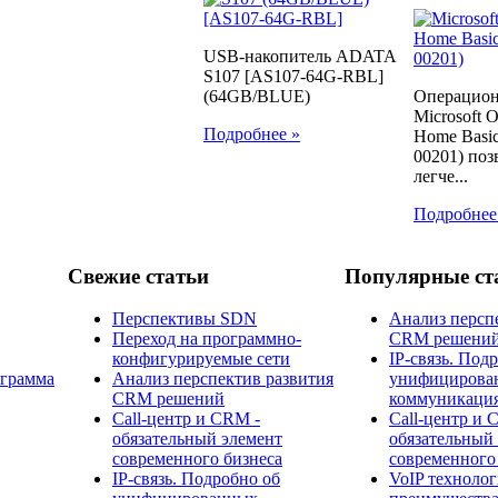
USB-накопитель ADATA
S107 [AS107-64G-RBL]
(64GB/BLUE)
Операцион
Microsoft
Подробнее »
Home Basic
00201) поз
легче...
Подробнее
Свежие статьи
Популярные ст
Перспективы SDN
Анализ персп
Переход на программно-
CRM решени
конфигурируемые сети
IP-связь. Под
ограмма
Анализ перспектив развития
унифицирова
CRM решений
коммуникаци
Call-центр и CRM -
Call-центр и 
обязательный элемент
обязательный
современного бизнеса
современного
IP-связь. Подробно об
​VoIP технолог