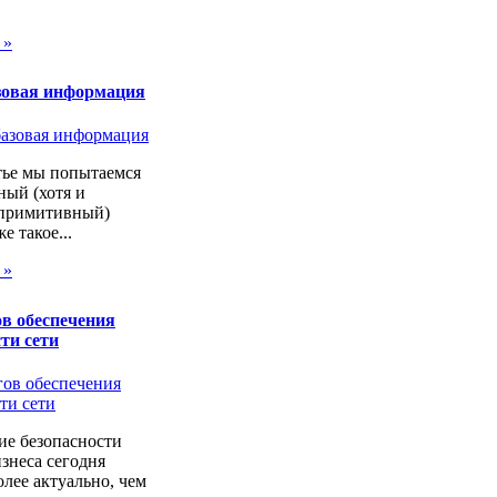
 »
зовая информация
тье мы попытаемся
ный (хотя и
 примитивный)
же такое...
 »
в обеспечения
ти сети
ие безопасности
изнеса сегодня
лее актуально, чем