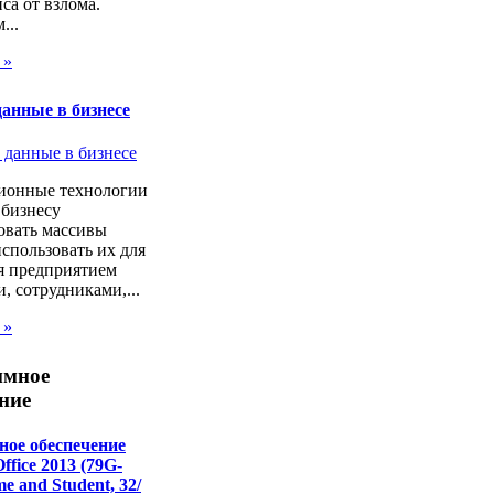
са от взлома.
...
 »
анные в бизнесе
онные технологии
 бизнесу
овать массивы
спользовать их для
я предприятием
, сотрудниками,...
 »
ммное
ние
ое обеспечение
Office 2013 (79G-
e and Student, 32/