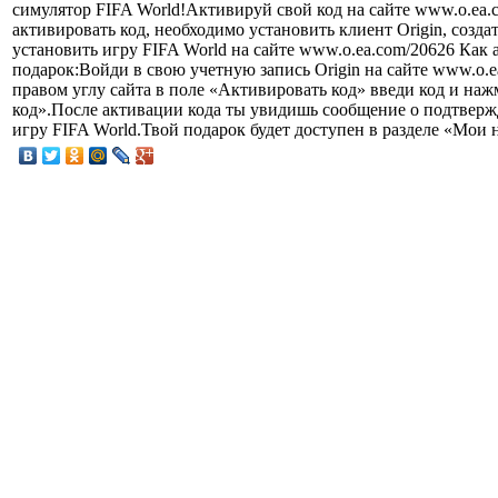
симулятор FIFA World!Активируй свой код на сайте www.o.ea
активировать код, необходимо установить клиент Origin, созда
установить игру FIFA World на сайте www.o.ea.com/20626 Как 
подарок:Войди в свою учетную запись Origin на сайте www.o.
правом углу сайта в поле «Активировать код» введи код и на
код».После активации кода ты увидишь сообщение о подтвер
игру FIFA World.Твой подарок будет доступен в разделе «Мои 