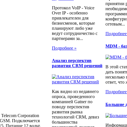
принятии 
Протокол VoIP - Voice
необходимо
Over IP - особенно
программн
привлекателен для
конфигури
бизнесменов, которые
сетевым...
планируют либо уже
ведут сотрудничество с
Подробнее
партнерами за...
MDM - ба
Подробнее »
Анализ перспектив
развития CRM решений
В этой ста
дать понят
несколько
ответ, что 
Как видно из недавнего
Подробнее
опроса, проведенного
компанией Gatner по
Большие д
поводу перспектив
развития рынка
elecom Corporation
технологий CRM, девиз
и GSM. Подключается
большинства
Информаци
. Питание 12 вольт,