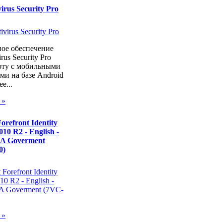
virus Security Pro
ое обеспечение
irus Security Pro
боту с мобильными
ми на базе Android
е...
 »
orefront Identity
10 R2 - English -
 A Goverment
0)
 »