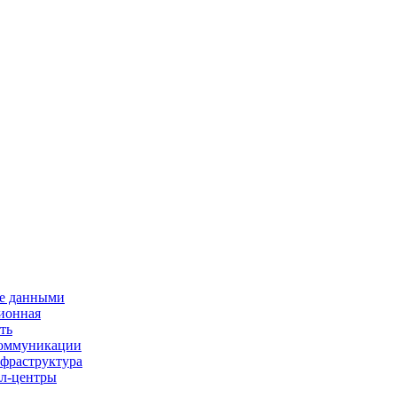
е данными
ионная
ть
 коммуникации
нфраструктура
л-центры