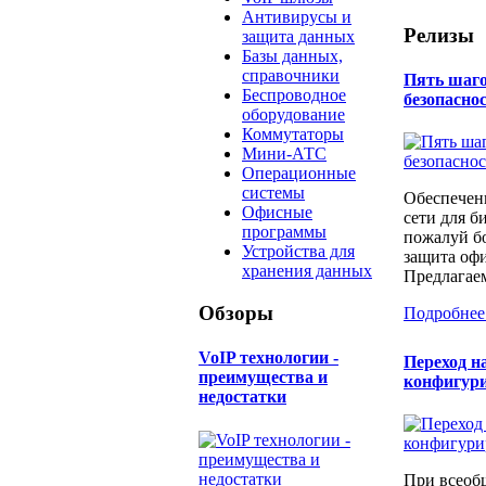
Антивирусы и
Релизы
защита данных
Базы данных,
справочники
Пять шаго
Беспроводное
безопаснос
оборудование
Коммутаторы
Мини-АТС
Операционные
системы
Обеспечен
Офисные
сети для б
программы
пожалуй бо
Устройства для
защита офи
хранения данных
Предлагаем
Обзоры
Подробнее
​VoIP технологии -
Переход н
преимущества и
конфигур
недостатки
При всеоб