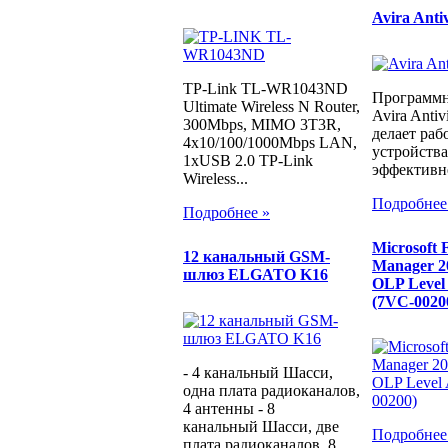
Avira Anti
TP-Link TL-WR1043ND
Программн
Ultimate Wireless N Router,
Avira Antiv
300Mbps, MIMO 3T3R,
делает ра
4x10/100/1000Mbps LAN,
устройства
1xUSB 2.0 TP-Link
эффективне
Wireless...
Подробнее
Подробнее »
Microsoft F
12 канальный GSM-
Manager 20
шлюз ELGATO K16
OLP Level
(7VC-0020
- 4 канальный Шасси,
одна плата радиоканалов,
4 антенны - 8
канальный Шасси, две
Подробнее
плата радиоканалов, 8