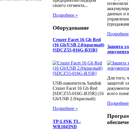
предприятий-лидеров
позволили
своего сегмента...
аккумулир
данных и и
Подробнее »
управлени
(продажами
Оборудование
Подробнее
Cruzer Facet 16 Gb Red
(16 Gb/USB 2.0/красный)
Защита э
[SDCZ55-016G-B35R]
документ
Для того, 
защитой э
USB-накопитель Sandisk
документо
Cruzer Facet 16 Gb Red
всего понят
[SDCZ55-016G-B35R] (16
Gb/USB 2.0/красный)
Подробнее
Подробнее »
Програ
TP-LINK TL-
обеспече
WR1043ND