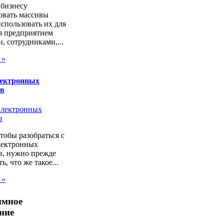
 бизнесу
овать массивы
спользовать их для
я предприятием
, сотрудниками,...
 »
лектронных
ов
чтобы разобраться с
лектронных
в, нужно прежде
ь, что же такое...
 »
ммное
ние