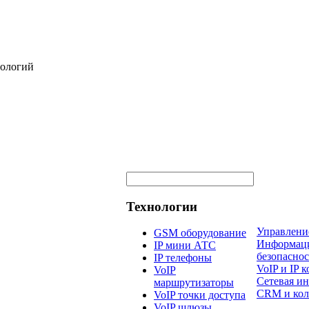
нологий
Технологии
Управлени
GSM оборудование
Информац
IP мини АТС
безопаснос
IP телефоны
VoIP и IP
VoIP
Сетевая и
маршрутизаторы
CRM и кол
VoIP точки доступа
VoIP шлюзы