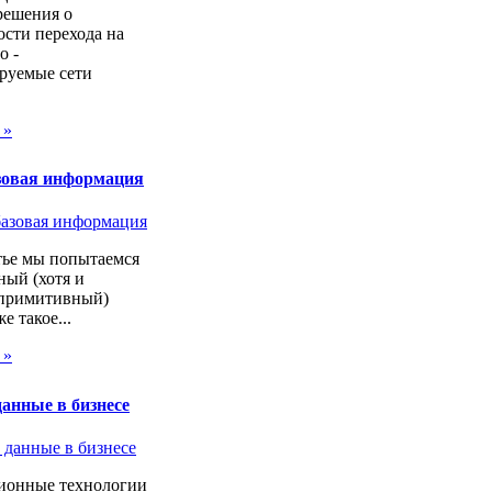
решения о
сти перехода на
о -
руемые сети
 »
зовая информация
тье мы попытаемся
ный (хотя и
 примитивный)
же такое...
 »
анные в бизнесе
онные технологии