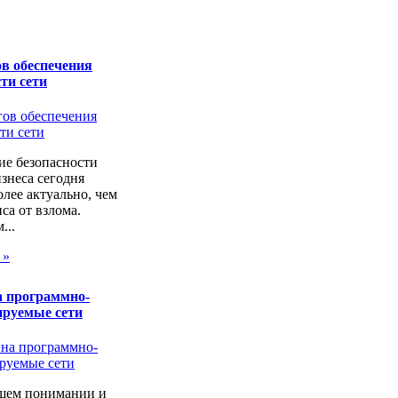
в обеспечения
ти сети
ие безопасности
изнеса сегодня
лее актуально, чем
са от взлома.
...
 »
а программно-
ируемые сети
щем понимании и