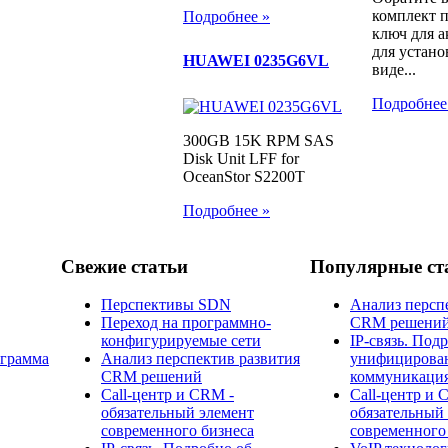
комплект п
Подробнее »
ключ для а
для устано
HUAWEI 0235G6VL
виде...
Подробнее
300GB 15K RPM SAS
Disk Unit LFF for
OceanStor S2200T
Подробнее »
Свежие статьи
Популярные ст
Перспективы SDN
Анализ персп
Переход на программно-
CRM решени
конфигурируемые сети
IP-связь. Под
ограмма
Анализ перспектив развития
унифицирова
CRM решений
коммуникаци
Call-центр и CRM -
Call-центр и 
обязательный элемент
обязательный
современного бизнеса
современного