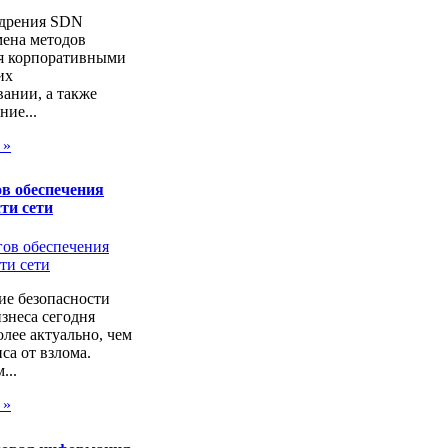
дрения SDN
мена методов
я корпоративными
их
ании, а также
ие...
 »
в обеспечения
ти сети
ие безопасности
изнеса сегодня
лее актуально, чем
са от взлома.
...
 »