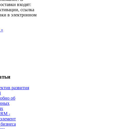
оставки входят:
ктивации, ссылка
вки в электронном
 »
атьи
ектив развития
й
робно об
нных
ях
CRM -
 элемент
 бизнеса