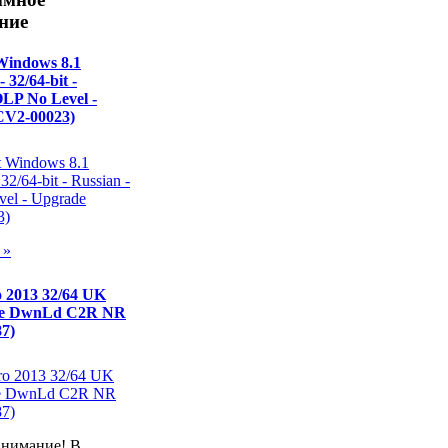
ние
Windows 8.1
- 32/64-bit -
OLP No Level -
CV2-00023)
 »
o 2013 32/64 UK
ne DwnLd C2R NR
7)
внимание! В