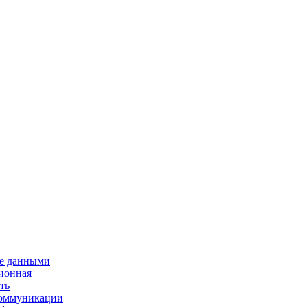
е данными
ионная
ть
 коммуникации