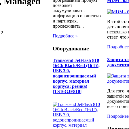
e, Managed
программный продукт
MDM - ба
позволяет
аккумулировать
информацию о клиентах
и партнерах,
В этой ста
прослеживать...
дать понят
несколько
 2
Подробнее »
ответ, что 
Подробнее
Оборудование
Защита э
Transcend JetFlash 810
документ
16Gb Black/Red (16 Гб,
USB 3.0,
водонепроницаемый
корпус, материал
корпуса: резина)
Для того, 
[TS16GJF810]
защитой э
документо
всего понят
Подробнее
Програ