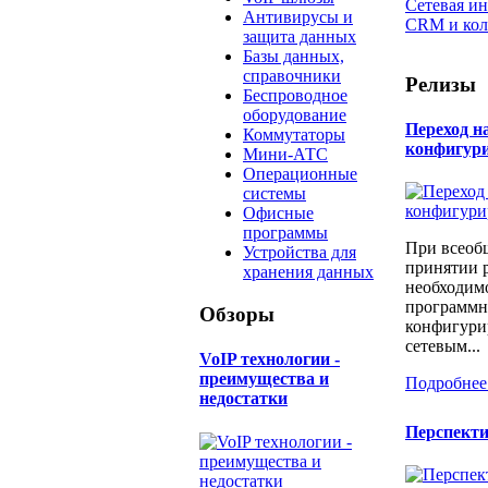
Сетевая и
Антивирусы и
CRM и кол
защита данных
Базы данных,
справочники
Релизы
Беспроводное
оборудование
Переход н
Коммутаторы
конфигур
Мини-АТС
Операционные
системы
Офисные
программы
При всеоб
Устройства для
принятии 
хранения данных
необходимо
программн
Обзоры
конфигури
сетевым...
​VoIP технологии -
преимущества и
Подробнее
недостатки
Перспект