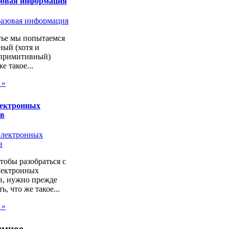
зовая информация
тье мы попытаемся
ный (хотя и
 примитивный)
же такое...
 »
лектронных
ов
чтобы разобраться с
лектронных
в, нужно прежде
ь, что же такое...
 »
ммное