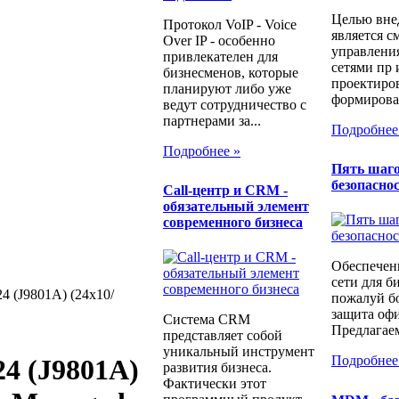
Целью вне
Протокол VoIP - Voice
является с
Over IP - особенно
управлени
привлекателен для
сетями пр 
бизнесменов, которые
проектиров
планируют либо уже
формирован
ведут сотрудничество с
партнерами за...
Подробнее
Подробнее »
Пять шаго
безопаснос
Call-центр и CRM -
обязательный элемент
современного бизнеса
Обеспечен
сети для б
4 (J9801A) (24x10/
пожалуй бо
защита офи
Система CRM
Предлагаем
представляет собой
уникальный инструмент
Подробнее
4 (J9801A)
развития бизнеса.
Фактически этот