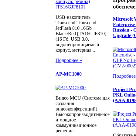
обеспече
USB-накопитель
Microsoft 
Transcend Transcend
Enterprise 
JetFlash 810 16Gb
Russian - 
Black/Red [TS16GJF810]
Upgrade (
(16 Гб, USB 3.0,
водонепроницаемый
корпус, материал...
Подробнее »
AP-MC1000
Подробнее
Project Pr
PKL Onli
Видео MCU (Система для
(AAA-0198
создания
видеоконференций)
Высокопроизводительное
и мощное
коммуникационное
решение
Обратите 