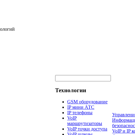
нологий
Технологии
GSM оборудование
IP мини АТС
IP телефоны
Управлени
VoIP
Информац
маршрутизаторы
безопаснос
VoIP точки доступа
VoIP и IP
VoIP шлюзы