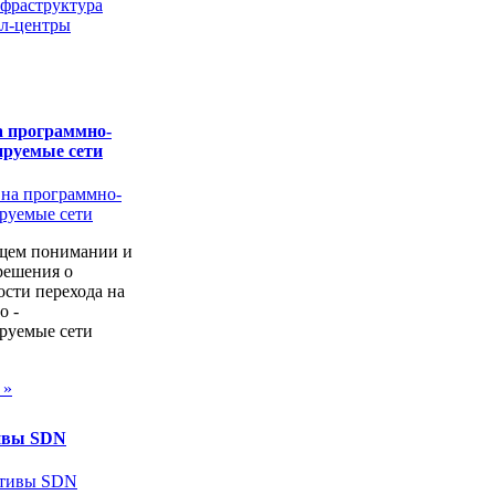
нфраструктура
л-центры
а программно-
ируемые сети
щем понимании и
решения о
сти перехода на
о -
руемые сети
 »
ивы SDN