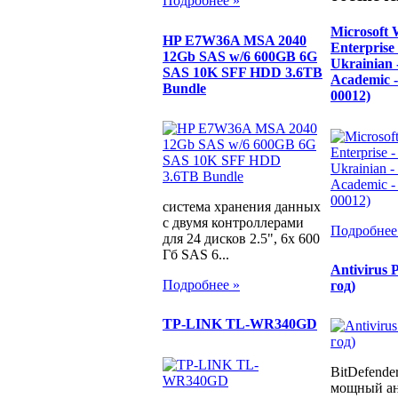
Подробнее »
Microsoft 
HP E7W36A MSA 2040
Enterprise 
12Gb SAS w/6 600GB 6G
Ukrainian 
SAS 10K SFF HDD 3.6TB
Academic 
Bundle
00012)
система хранения данных
с двумя контроллерами
Подробнее
для 24 дисков 2.5", 6x 600
Гб SAS 6...
Antivirus 
Подробнее »
год)
TP-LINK TL-WR340GD
BitDefender
мощный ан