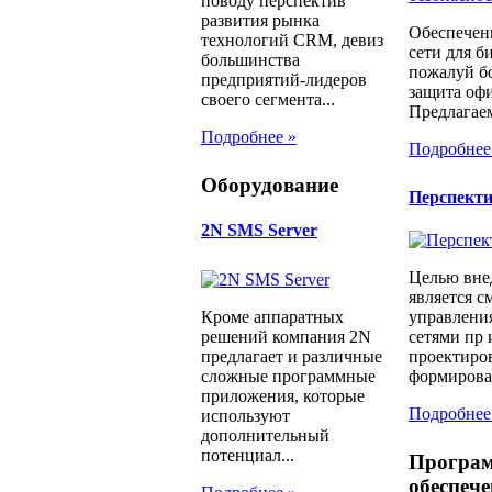
поводу перспектив
развития рынка
Обеспечен
технологий CRM, девиз
сети для б
большинства
пожалуй бо
предприятий-лидеров
защита офи
своего сегмента...
Предлагаем
Подробнее »
Подробнее
Оборудование
Перспект
2N SMS Server
Целью вне
является с
управлени
Кроме аппаратных
сетями пр 
решений компания 2N
проектиров
предлагает и различные
формирован
сложные программные
приложения, которые
Подробнее
используют
дополнительный
потенциал...
Програ
обеспече