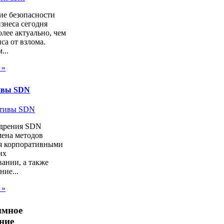
ие безопасности
изнеса сегодня
лее актуально, чем
са от взлома.
...
 »
ивы SDN
дрения SDN
мена методов
я корпоративными
их
ании, а также
ие...
 »
ммное
ние