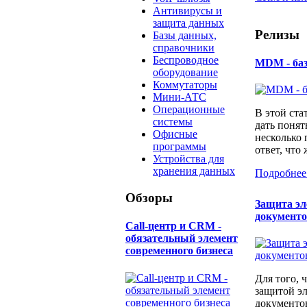
Антивирусы и
защита данных
Релизы
Базы данных,
справочники
Беспроводное
MDM - ба
оборудование
Коммутаторы
Мини-АТС
Операционные
В этой ста
системы
дать понят
Офисные
несколько
программы
ответ, что 
Устройства для
хранения данных
Подробнее
Обзоры
Защита э
документ
Call-центр и CRM -
обязательный элемент
современного бизнеса
Для того, 
защитой э
документо