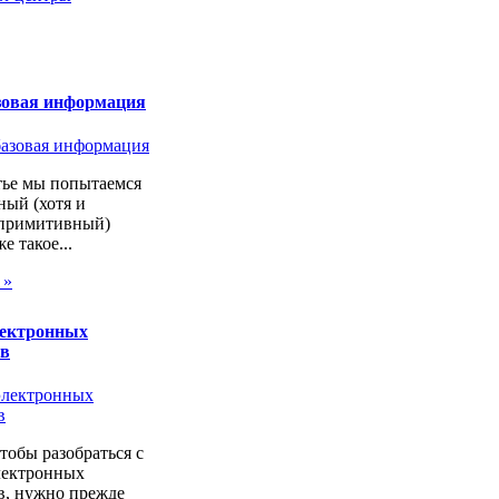
зовая информация
тье мы попытаемся
ный (хотя и
 примитивный)
же такое...
 »
лектронных
ов
чтобы разобраться с
лектронных
в, нужно прежде