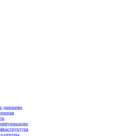
е данными
ионная
ть
 коммуникации
нфраструктура
л-центры