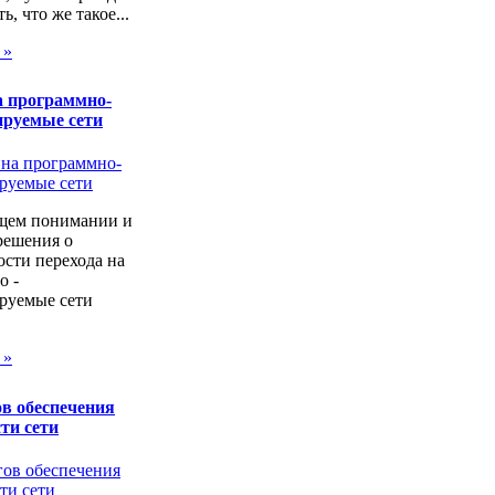
ь, что же такое...
 »
а программно-
ируемые сети
щем понимании и
решения о
сти перехода на
о -
руемые сети
 »
в обеспечения
ти сети