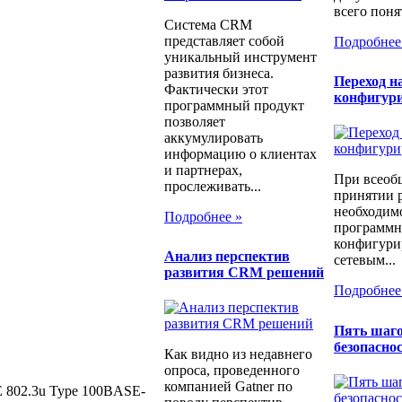
всего понят
Система CRM
представляет собой
Подробнее
уникальный инструмент
развития бизнеса.
Переход н
Фактически этот
конфигур
программный продукт
позволяет
аккумулировать
информацию о клиентах
и партнерах,
При всеоб
прослеживать...
принятии 
необходимо
Подробнее »
программн
конфигури
Анализ перспектив
сетевым...
развития CRM решений
Подробнее
Пять шаго
безопаснос
Как видно из недавнего
опроса, проведенного
компанией Gatner по
E 802.3u Type 100BASE-