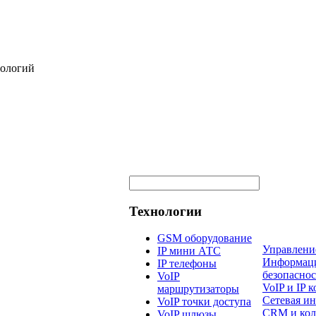
нологий
Технологии
GSM оборудование
Управлени
IP мини АТС
Информац
IP телефоны
безопаснос
VoIP
VoIP и IP
маршрутизаторы
Сетевая и
VoIP точки доступа
CRM и кол
VoIP шлюзы