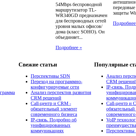
антишпион
54Mbps беспроводной
передовые
маршрутизатор TL-
защиты Win
WR340GD предназначен
для беспроводных сетей
Подробнее
уровня малых офисов/
дома (класс SOHO). Он
объединяет...
Подробнее »
Свежие статьи
Популярные ст
Перспективы SDN
Анализ персп
Переход на программно-
CRM решени
конфигурируемые сети
IP-связь. Под
ограмма
Анализ перспектив развития
унифицирова
CRM решений
коммуникаци
Call-центр и CRM -
Call-центр и 
обязательный элемент
обязательный
современного бизнеса
современного
IP-связь. Подробно об
​VoIP технолог
унифицированных
преимущества
коммуникациях
Перспективы