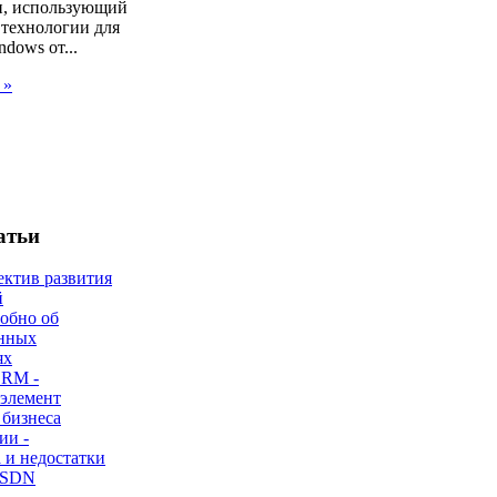
, использующий
 технологии для
dows от...
 »
атьи
ектив развития
й
робно об
нных
ях
CRM -
 элемент
 бизнеса
ии -
 и недостатки
 SDN