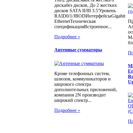
дискабез дисков, До 2 жестких
дисков SATA II/III 3.5'Уровень
RAID0/1/JBODИнтерфейсыGigabit
Пр
EthernetТехническая
An
спецификацияВстроенное...
ос
Подробнее »
MA
бл
Антенные сумматоры
По
Mi
En
Кроме телефонных систем,
Ru
шлюзов, коммуникаторов и
Up
широкого спектра
дополнительных приложений,
компания 2N производит
широкий спектр...
Подробнее »
По