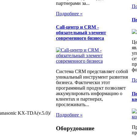
партнерами за...
По
Подробнее »
П
Call-центр и CRM -
обязательный элемент
современного бизнеса
Це
яв
уп
се
пр
фо
Система CRM представляет собой
уникальный инструмент развития
По
бизнеса. Фактически этот
программный продукт позволяет
аккумулировать информацию о
Пе
клиентах и партнерах,
ко
прослеживать...
nasonic KX-TDA(v.5.0)/
Подробнее »
Пр
Оборудование
пр