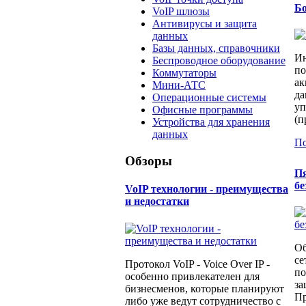
Бо
VoIP шлюзы
Антивирусы и защита
данных
Базы данных, справочники
Ин
Беспроводное оборудование
по
Коммутаторы
ак
Мини-АТС
да
Операционные системы
уп
Офисные программы
(п
Устройства для хранения
данных
По
Обзоры
Пя
бе
​VoIP технологии - преимущества
и недостатки
Об
се
Протокол VoIP - Voice Over IP -
по
особенно привлекателен для
за
бизнесменов, которые планируют
Пр
либо уже ведут сотрудничество с