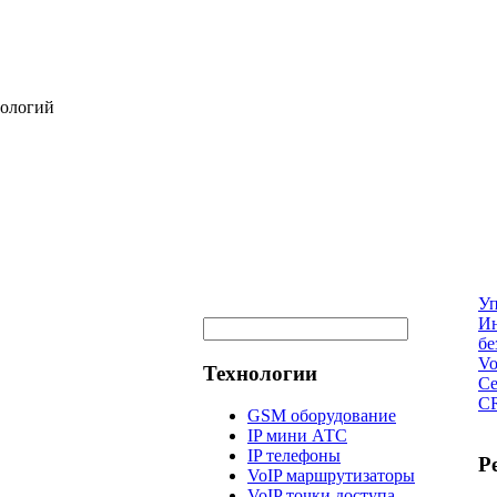
нологий
Уп
И
бе
Vo
Технологии
Се
CR
GSM оборудование
IP мини АТС
IP телефоны
Р
VoIP маршрутизаторы
VoIP точки доступа