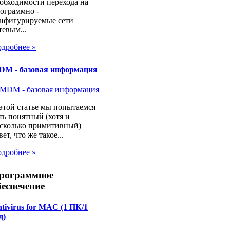
обходимости перехода на
ограммно -
нфигурируемые сети
тевым...
дробнее »
DM - базовая информация
этой статье мы попытаемся
ть понятный (хотя и
сколько примитивный)
вет, что же такое...
дробнее »
рограммное
беспечение
tivirus for MAC (1 ПК/1
д)