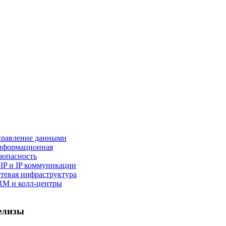
равление данными
нформационная
зопасность
IP и IP коммуникации
тевая инфраструктура
M и колл-центры
елизы