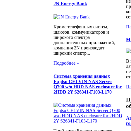
не
2N Energy Bank
пр
ко
се
По
Кроме телефонных систем,
шлюзов, коммуникаторов и
широкого спектра
M
дополнительных приложений,
компания 2N производит
широкий спектр...
В 
Подробнее »
да
не
Система хранения данных
от
Fujitsu CELVIN NAS Server
Q700 w/o HDD NAS enclosure for
По
2HDD 2Y S26341-F103-L170
П
о
An
го
Тип2 дискаЕмкость жесткого