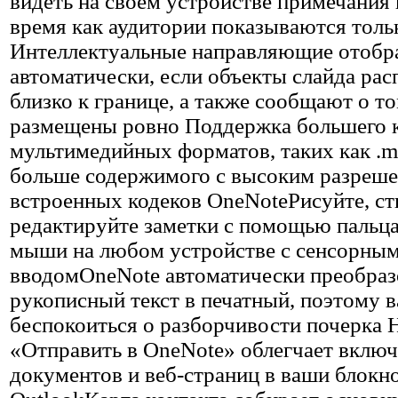
видеть на своем устройстве примечания к
время как аудитории показываются толь
Интеллектуальные направляющие отоб
автоматически, если объекты слайда ра
близко к границе, а также сообщают о т
размещены ровно Поддержка большего 
мультимедийных форматов, таких как .m
больше содержимого с высоким разреше
встроенных кодеков OneNoteРисуйте, ст
редактируйте заметки с помощью пальца
мыши на любом устройстве с сенсорны
вводомOneNote автоматически преобра
рукописный текст в печатный, поэтому в
беспокоиться о разборчивости почерка 
«Отправить в OneNote» облегчает вклю
документов и веб-страниц в ваши блокн