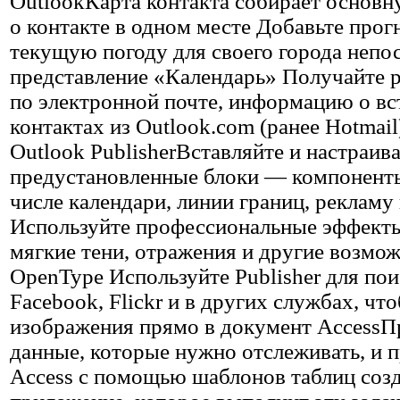
OutlookКарта контакта собирает осно
о контакте в одном месте Добавьте прог
текущую погоду для своего города непо
представление «Календарь» Получайте 
по электронной почте, информацию о вс
контактах из Outlook.com (ранее Hotmail
Outlook PublisherВставляйте и настраив
предустановленные блоки — компоненты
числе календари, линии границ, рекламу и
Используйте профессиональные эффекты
мягкие тени, отражения и другие возмо
OpenType Используйте Publisher для пои
Facebook, Flickr и в других службах, чт
изображения прямо в документ AccessП
данные, которые нужно отслеживать, и 
Access с помощью шаблонов таблиц соз