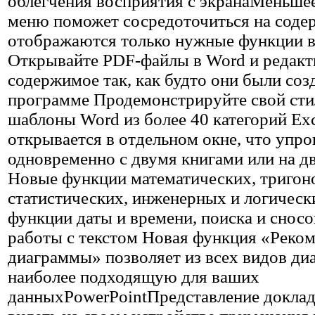
облегчения восприятия с экранаМеньше
меню поможет сосредоточиться на сод
отображаются только нужные функции в
Открывайте PDF-файлы в Word и редакт
содержимое так, как будто они были соз
программе Продемонстрируйте свой стил
шаблоны Word из более 40 категорий Ex
открывается в отдельном окне, что упр
одновременно с двумя книгами или на д
Новые функции математических, тригон
статистических, инженерных и логическ
функции даты и времени, поиска и сносо
работы с текстом Новая функция «Реко
диаграммы» позволяет из всех видов ди
наиболее подходящую для ваших
данныхPowerPointПредставление доклад